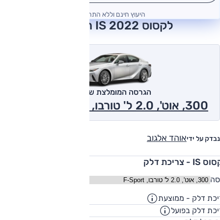
היעוץ חינם וללא התחייבות
לקסוס IS 2022 חוות דעת
הגרסה המומלצת של אוטו
300, אוט', 2.0 ל' טורבו, F-Sport 2022
אוהד אלגוב
נבדק על ידי
IS - צריכת דלק
סה
כת דלק - ממוצעת
10.6
ק"מ/ליט
כת דלק בפועל
8.6
ק"מ/ליט