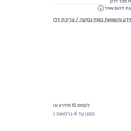
66
ח מכל דלק
ליט
ת זיהום אוויר
5
דע והשוואת טווחי נסיעה / צריכת דלק
לקסוס IS מחירון וגרסאות
סמנו עד 4 גרסאות להשוואה