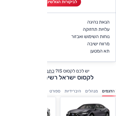
לביקורות הגולשים (8)
הנאת נהיגה
4.8
עלויות תחזוקה
4
נוחות השימוש ואבזור
4.9
מרווח ישיבה
4
תא המטען
4
יש לכם לקסוס IS?
כתבו חוות דעת
לקסוס ישראל רשימת דגמים
הדגמים
מנהלים
היברידיות
ספורט
יוקרה
פנאי-שטח
7 מושבים