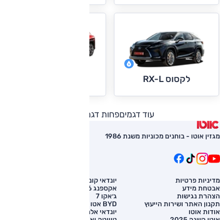
לקסוס UX
לקסוס RX-L
עוד דגמים
פחות דגמים
מגזין אוטו - בוחנים מכוניות משנת 1986
מדיניות פרטיות
יונדאי קונה
השוואת רכב
אבטחת מידע
אקספנג G6
רכב חדש
הצהרת נגישות
ג׳אקו 7
מחירון רכב
תקנון האתר ושירות הייעוץ
BYD אטו 3
מימון לרכב
אודות אוטו
יונדאי אלנטרה
אוטו השנה 2025
טויוטה יאריס קרוס