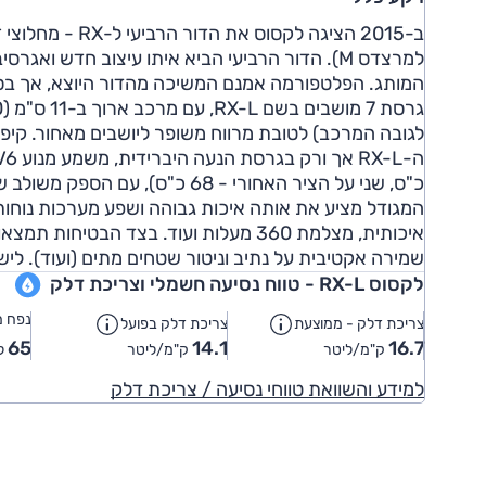
למרצדס M). הדור הרביעי הביא איתו עיצוב חדש וא
לגובה המרכב) לטובת מרווח משופר ליושבים מאחור. קיפ
איכותית, מצלמת 360 מעלות ועוד. בצד הבט
שמירה אקטיבית על נתיב וניטור שטחים מתים (ועוד). לישראל הגיע ה-RX-L 
לקסוס RX-L - טווח נסיעה חשמלי וצריכת דלק
נפח מ
צריכת דלק - ממוצעת
צריכת דלק בפועל
65
14.1
16.7
ק"מ/ליטר
ק"מ/ליטר
ל
למידע והשוואת טווחי נסיעה / צריכת דלק