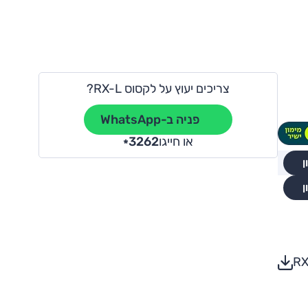
צריכים יעוץ על לקסוס RX-L?
פניה ב-WhatsApp
או חייגו
3262
*
ן
ן