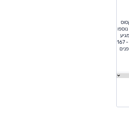
-279). בנובמבר 2017 הציגה לקסוס
 ס"מ אורך כללי) ועיצוב שונה למבנה החלק האחורי (1.5 ס"מ נוספו
גיע
ה-RX-L אך ורק בגרסת הנעה היברידית, משמע מנוע V6 בנפח 3.5 ליטר (262 כ"ס) ושני מנועים חשמליים (אחד מלפנים - 167
לל הפנים