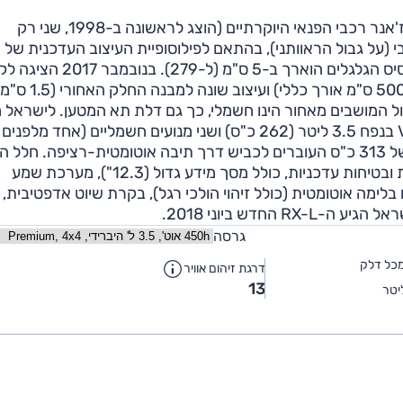
ב-2015 הציגה לקסוס את הדור הרביעי ל-RX - מחלוצי ז'אנר רכבי הפנאי היוקרתיים (הוצג לראשונה ב-1998, שני רק
גרסיבי (על גבול הראוותני), בהתאם לפילוסופיית העיצוב העדכנית של
המותג. הפלטפורמה אמנם המשיכה מהדור היוצא, אך בסיס הגלגלים הוארך ב-5 ס"מ (ל
גרסת 7 מושבים בשם RX-L, עם מרכב ארוך ב-11 ס"מ (500
ול המושבים מאחור הינו חשמלי, כך גם דלת תא המטען. לישראל מ
כ"ס, שני על הציר האחורי - 68 כ"ס), עם הספק משולב של 313 כ"ס העוברים לכביש דרך תיבה אוטומטית-רציפה. ח
המגודל מציע את אותה איכות גבוהה ושפע מערכות נוחות ובטיחות עדכניות, כולל מסך מידע גדול (12.3"), מערכת שמע
יחות תמצאו בלימה אוטומטית (כולל זיהוי הולכי רגל), בקרת שיוט אדפטיבית,
החדש ביוני 2018.
גרסה
כל דלק
דרגת זיהום אוויר
13
יטר