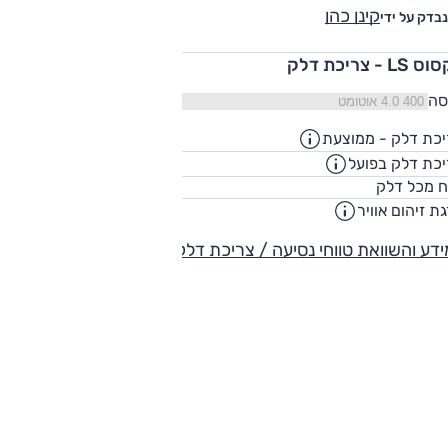
קינן כהן
נבדק על ידי
LS - צריכת דלק
סה
כת דלק - ממוצעת
8.2
ק"מ/ליט
כת דלק בפועל
6.2
ק"מ/ליט
85
ח מכל דלק
ליט
ת זיהום אוויר
-
דע והשוואת טווחי נסיעה / צריכת דלק