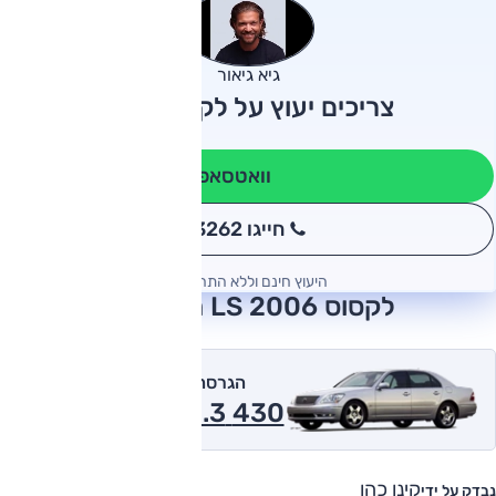
גיא גיאור
צריכים יעוץ על לקסוס LS?
וואטסאפ
חייגו 3262
*
היעוץ חינם וללא התחייבות
לקסוס LS 2006 חוות דעת
הגרסה המומלצת של אוטו
430 4.3 אוטומט 2006
קינן כהן
נבדק על ידי