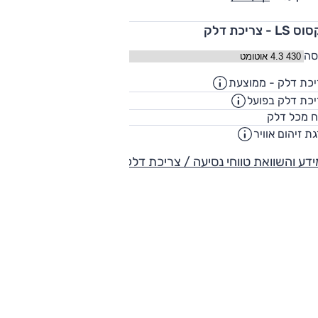
LS - צריכת דלק
סה
כת דלק - ממוצעת
8.4
ק"מ/ליט
כת דלק בפועל
6.4
ק"מ/ליט
84
ח מכל דלק
ליט
ת זיהום אוויר
-
דע והשוואת טווחי נסיעה / צריכת דלק