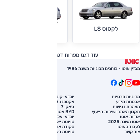
לקסוס LS
לקסוס RX
עוד דגמים
פחות דגמים
מגזין אוטו - בוחנים מכוניות משנת 1986
מדיניות פרטיות
יונדאי קונה
השוואת רכב
אבטחת מידע
אקספנג G6
רכב חדש
הצהרת נגישות
ג׳אקו 7
מחירון רכב
תקנון האתר ושירות הייעוץ
BYD אטו 3
מימון לרכב
אודות אוטו
יונדאי אלנטרה
אוטו השנה 2025
טויוטה יאריס קרוס
לעבוד באוטו
סקודה אוקטביה
צור קשר
טויוטה ראב 4