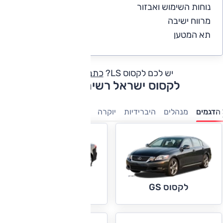
נוחות השימוש ואבזור
5
מרווח ישיבה
5
תא המטען
5
יש לכם לקסוס LS?
כתבו חוות דעת
לקסוס ישראל רשימת דגמים
הדגמים
מנהלים
היברידיות
יוקרה
פנאי-שטח
לקסוס IS
לקסוס GS