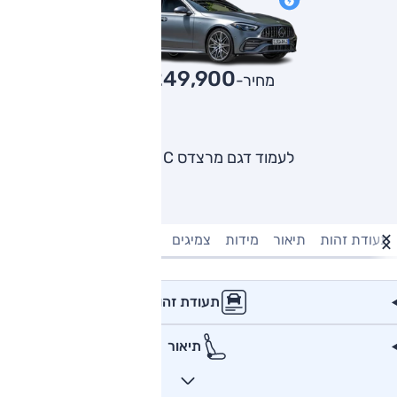
1,249,900
מחיר-₪
לעמוד דגם מרצדס C קלאס
תעודת זהות
תיאור
מידות
צמיגים
מנוע וביצועים
טעינה חשמל
תעודת זהות
תיאור