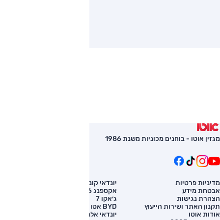
מגזין אוטו - בוחנים מכוניות משנת 1986
מדיניות פרטיות
יונדאי קונה
השוואת רכב
אבטחת מידע
אקספנג G6
רכב חדש
הצהרת נגישות
ג׳אקו 7
מחירון רכב
תקנון האתר ושירות הייעוץ
BYD אטו 3
מימון לרכב
אודות אוטו
יונדאי אלנטרה