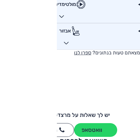
מולטימדיה
אבזור
מצאתם טעות בנתונים?
ספרו לנו
יש לך שאלות על מרצדס C קלאס?
וואטסאפ
חייגו
3262
*