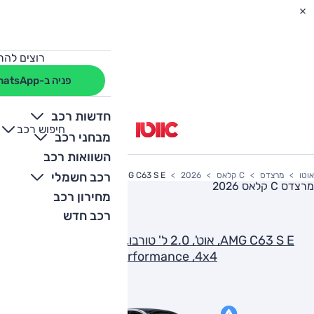
רוצים להת
פניה ב-WhatsApp
חדשות רכב
חיפוש רכב
+
-
מבחני רכב
השוואות רכב
רכב חשמלי
אוטו
מרצדס
C קלאס
2026
AMG C63 S E, אוט', 2.0 ל' טורבו, פלאג-אין הייבריד, Performance ,4x4
מרצדס C קלאס 2026
מחירון רכב
רכב חדש
AMG C63 S E, אוט', 2.0 ל' טורבו, פלאג-אין הייבריד,
Performance ,4x4