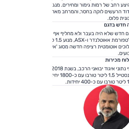
צע רחב של רמות גימור ומחירים. מנגד, נוחות הנסיעה בינונית,
דוד הרעשים לוקה בחסר, והמרחב מאחור לא מרשים. התמורה
ונית פלוס.
 חדש בדגם
ם חדש שלא היה בעבר ולא מחליף אף דגם אחר, מבוסס על
פלטפורמת אאוטלנדר ו-ASX, מנוע 1.5 ל' טורבו-בנזין חדש, תיבת
הילוכים אוטומטית רציפה חדשה מסוג 'אינווקס 3', שיש לה 8
עים.
לוח מכירות
לפי נתוני איגוד יבואני הרכב, בשנת 2018 הגרסה הנמכרת הייתה
אינסטייל 1.5 ליטר טורבו עם כ-1800 יחידות. אחריה גרסת אינטנס
4 יחידות.