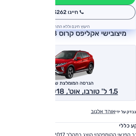
חייגו 3262
*
היעוץ חינם וללא התחייבות
מיצובישי אקליפס קרוס 2018 חוות דעת
הגרסה המומלצת של אוטו
1.5 ל' טורבו, אוט', Intense 2018
אוהד אלגוב
נבדק על ידי
ע כללי
רכב הפנאי הקומפקטי הוצג במהלך 2017 ולישראל הגיע פברואר