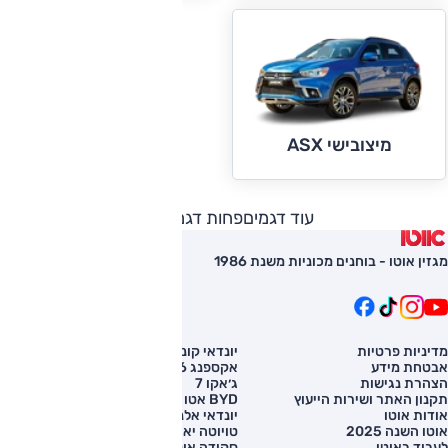
מיצובישי ASX
עוד דגמים
פחות דגמים
מגזין אוטו - בוחנים מכוניות משנת 1986
מדיניות פרטיות
יונדאי קונה
השוואת רכב
אבטחת מידע
אקספנג G6
רכב חדש
הצהרת נגישות
ג׳אקו 7
מחירון רכב
תקנון האתר ושירות הייעוץ
BYD אטו 3
מימון לרכב
אודות אוטו
יונדאי אלנטרה
אוטו השנה 2025
טויוטה יאריס קרוס
לעבוד באוטו
סקודה אוקטביה