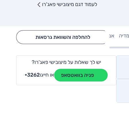
לעמוד דגם מיצובישי פאג'רו
מדיה
אבזור
Hide config section
להחלפה והשוואת גרסאות
יש לך שאלות על מיצובישי פאג'רו?
או חייגו
3262
פניה בוואטסאפ
*