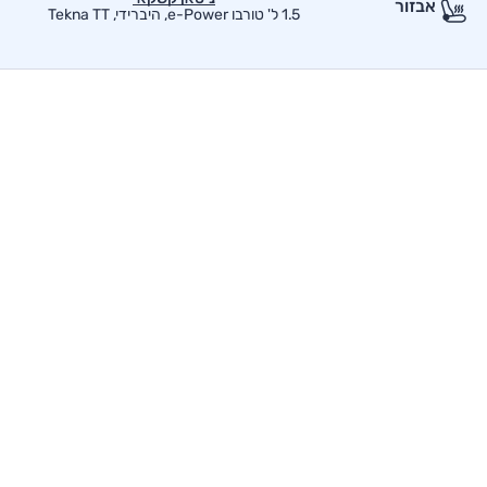
אבזור
1.5 ל' טורבו e-Power, היברידי, Tekna TT