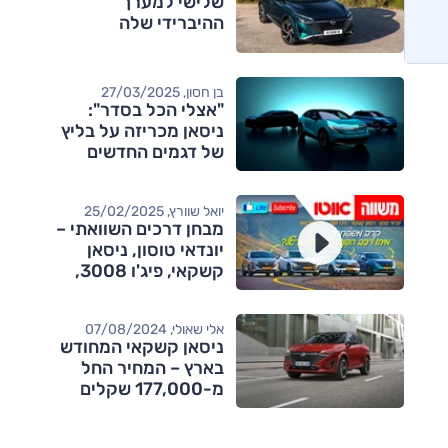
שלישי למערך
ההיברידי שלה
בן חסון, 27/03/2025
"אצלי הכל בסדר":
ניסאן מכריזה על בליץ
של דגמים החדשים
יואל שוורץ, 25/02/2025
מבחן דרכים השוואתי –
יונדאי טוסון, ניסאן
קשקאי, פיג'ו 3008,
קיה ספורטאז'
אלי שאולי, 07/08/2024
ניסאן קשקאי המחודש
בארץ – המחיר החל
מ-177,000 שקלים
מותגים מתחרים