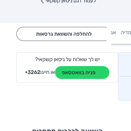
לעמוד דגם ניסאן קשקאי
מדיה
אבזור
Hide config section
להחלפה והשוואת גרסאות
יש לך שאלות על ניסאן קשקאי?
או חייגו
3262
פניה בוואטסאפ
*