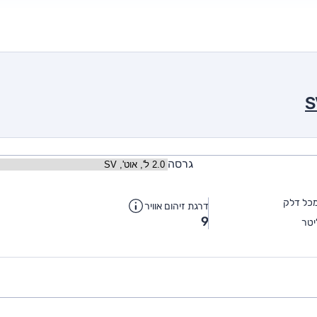
גרסה
כל דלק
דרגת זיהום אוויר
9
טר