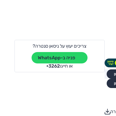
צריכים יעוץ על ניסאן סנטרה?
פניה ב-WhatsApp
או חייגו
3262
*
ן
ן
רה