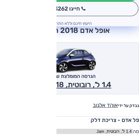
חייגו 3262
*
היעוץ חינם וללא התחייבות
אופל אדם 2018 חוות דעת
הגרסה המומלצת של אוטו
1.4 ל', רובוטית, Jam 2018
אוהד אלגוב
נבדק על ידי
פל אדם - צריכת דלק
סה