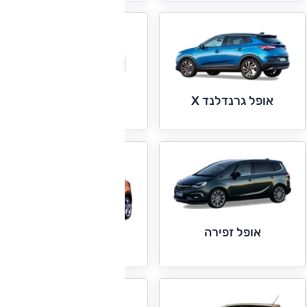
אופל גרנדלנד X
אופל ויוארו
אופל זפירה
אופל מוקה