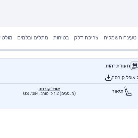
טעינה חשמלית
צריכת דלק
בטיחות
מתלים ובלמים
מולטי
תעודת זהות
 אופל קורסה
אופל קורסה
תיאור
(מ. פנים) 1.2 ל' טורבו, אוט', GS