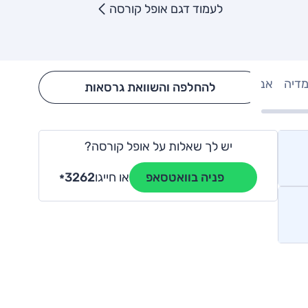
לעמוד דגם אופל קורסה
מדיה
אבזור
Hide config section
להחלפה והשוואת גרסאות
יש לך שאלות על אופל קורסה?
או חייגו
3262
פניה בוואטסאפ
*