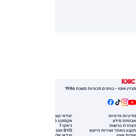
מגזין אוטו - בוחנים מכוניות משנת 1986
מדיניות פרטיות
יונדאי קונה
השוואת רכב
אבטחת מידע
אקספנג G6
רכב חדש
הצהרת נגישות
ג׳אקו 7
מחירון רכב
תקנון האתר ושירות הייעוץ
BYD אטו 3
מימון לרכב
אודות אוטו
יונדאי אלנטרה