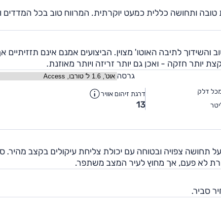
כות טובה ותחושה כללית כמעט יוקרתית. המרווח טוב בכל המדדים ו
נה ומוגדשת (1.6 ל') עשה רק טוב והשידוך לתיבה האוטו' מצוין. הביצועים אמנם אינם תזזיתיים א
גרסה
כל דלק
דרגת זיהום אוויר
13
טר
ש מאוד מגובשת. בפניות ה-508 שומרת על תחושה צפויה ובטוחה עם יכולת צליחת עיקולים בקצב מהיר. 
מופרת לא פעם, אך מחוץ לעיר המצב משתפר.
יר סביר.