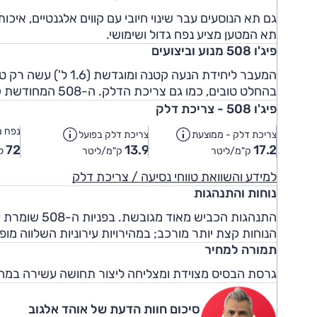
גם תא הנוסעים עבר שינוי חיובי עם קווים אלגנטיים, אי
תא המטען מציע נפח גדול ושימושי.
פיג'ו 508 מנוע וביצועים
המעבר ליחידת הנעה קט
בהחלט טובים, כמו גם צריכת הדלק. ה-508 המחודשת קצת יותר חזקה - ואכן גם יותר זריזה ויותר מאוזנת.
פיג'ו 508 - צריכת דלק
נפח מ
צריכת דלק - ממוצעת
צריכת דלק בפועל
72
13.9
17.2
ק"מ/ליטר
ק"מ/ליטר
לי
למידע והשוואת טווחי נסיעה / צריכת דלק
נוחות והתנהגות
התנהגות הכבי
הנוחות קצת יותר מורכב; במהירויות עירוניות השלווה 
תמורה למחיר
גרסת הבסיס מצוידת ומצליחה ליצור תחושה עשירה במח
סיכום חוות הדעת של אוהד אלגוב