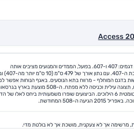
ספינת הדגל של פיג'ו, ה-508, נולדה כמחליפתם של שני דגמים: 407 ו-607. בפועל, הממדים והמנועים מציבים אותה
בקטגוריית המשפחתיות הגדולות, סגמנט אליו היית
ת בדגם המוחלף - מרווח בתא הנוסעים. באגף הנוחות אפשר למ
בלם חניה חשמלי, בקרת אקלים מפוצלת לארבעה אזורים, תצוגה עילית וכניסה ללא מפתח. ה-508 מוצעת בארץ ב
סדאן וסטיישן עם מנוע בנזין מוגדש בנפח 1.6 ל' ותיבה אוטומטית 6 הילוכים. הביצועים שופרו משמעותית ביחס לאלו של 
ה ה-508 המחודשת.