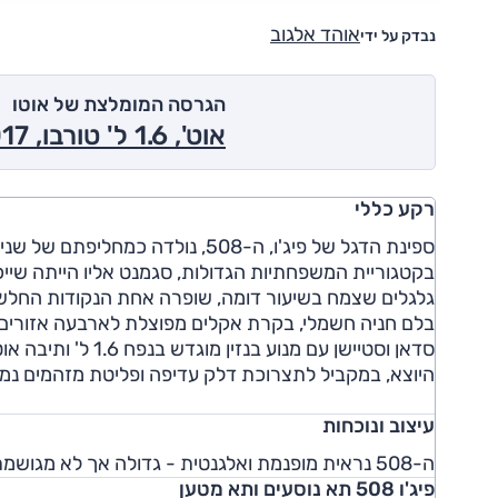
אוהד אלגוב
נבדק על ידי
הגרסה המומלצת של אוטו
אוט', 1.6 ל' טורבו, Access 2017
רקע כללי
גלגלים שצמח בשיעור דומה, שופרה אחת הנקודות החלשו
היוצא, במקביל לתצרוכת דלק עדיפה ופליטת מזהמים נמוכה. באפריל 2015 הגיע
עיצוב ונוכחות
ה-508 נראית מופנמת ואלגנטית - גדולה אך לא מגושמת, מרשימה אך לא צעקנית, מושכת אך לא בולטת מדי.
פיג'ו 508 תא נוסעים ותא מטען