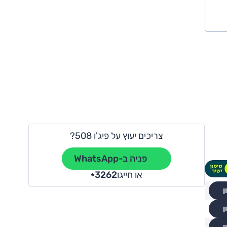
צריכים יעוץ על פיג'ו 508?
פניה ב-WhatsApp
או חייגו
3262
*
ן
ן
ן