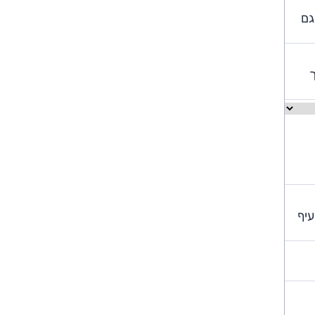
גם
ך
סעיף