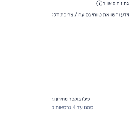
ביל נוסעים וגם טנדר/משאית-שלדה עם תא-נהג יחיד/כפול.
ת זיהום אוויר
5
דע והשוואת טווחי נסיעה / צריכת דלק
פיג'ו בוקסר מחירון וגרסאות
סמנו עד 4 גרסאות להשוואה
החזר חודשי