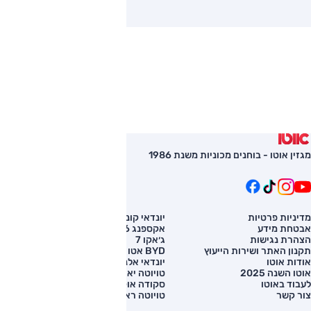
מגזין אוטו - בוחנים מכוניות משנת 1986
מדיניות פרטיות
יונדאי קונה
השוואת רכב
אבטחת מידע
אקספנג G6
רכב חדש
הצהרת נגישות
ג׳אקו 7
מחירון רכב
תקנון האתר ושירות הייעוץ
BYD אטו 3
מימון לרכב
אודות אוטו
יונדאי אלנטרה
אוטו השנה 2025
טויוטה יאריס קרוס
לעבוד באוטו
סקודה אוקטביה
צור קשר
טויוטה ראב 4