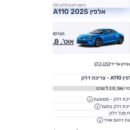
היעוץ חינם וללא התחייבות
אלפין A110 2025 חוות דעת
הגרסה המומלצת של אוטו
אוט', 1.8 ל' טורבו 2025
קינן כהן
נבדק על ידי
A1 - צריכת דלק
סה
כת דלק - ממוצעת
14.9
ק"מ/ליט
כת דלק בפועל
12.1
ק"מ/ליט
45
ח מכל דלק
ליט
ת זיהום אוויר
1