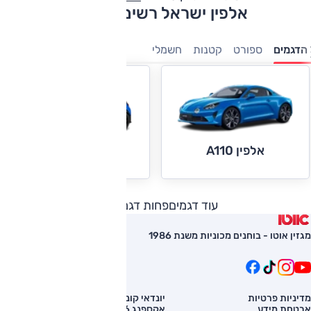
אלפין ישראל רשימת דגמים
הדגמים
ספורט
קטנות
חשמלי
אלפין A110
אלפין A290
עוד דגמים
פחות דגמים
מגזין אוטו - בוחנים מכוניות משנת 1986
מדיניות פרטיות
יונדאי קונה
השוואת רכב
אבטחת מידע
אקספנג G6
רכב חדש