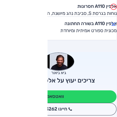
אלפין A110 חסרונות
נוחות בגרסת S, סביבת נהג מיושנת, הנדסת אנוש, מחיר
אלפין A110 בשורה תחתונה
מכונית ספורט אמיתית ומיוחדת
גיא גיאור
צריכים יעוץ על אלפין A110?
וואטסאפ
חייגו 3262
*