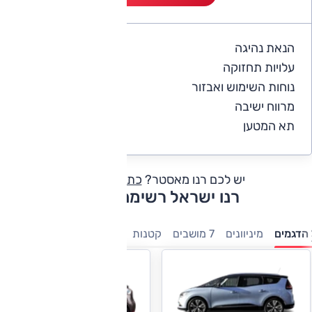
הנאת נהיגה
5
עלויות תחזוקה
4
נוחות השימוש ואבזור
5
מרווח ישיבה
5
תא המטען
5
יש לכם רנו מאסטר?
כתבו חוות דעת
רנו ישראל רשימת דגמים
הדגמים
מיניוונים
7 מושבים
קטנות
חשמלי
מסחריות
משפחת