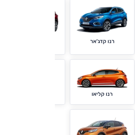
רנו קדג'אר
רנו קולאוס
רנו קנגו
רנו קליאו