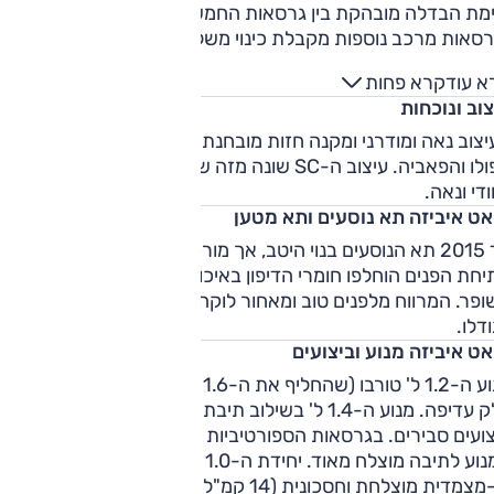
ימת הבדלה מובהקת בין גרסאות החמש והשלוש דלתות, שבדומה
לגרסאות מרכב נוספות מקבלת כינוי משלה, איביזה SC. ב-2011
הגיעה לישראל גרסת סטיישן שמכונה אצלנו FLOW (ובעולם ST)
א עוד
קרא פחות
ומנוע ה-1.6 ל' הוחלף ב-1.2 ליטר טורבו. בתחילת 2012 עברה
וב ונוכחות
מתיחת פנים קלה וב-2015 עברה האיביזה מתיחת פנים נוספת,
שכללה הפעם הוספת מנוע 1.0 ל' טורבו להיצע. עם הגעת הדגם
צוב נאה ומודרני ומקנה חזות מובחנת ביחס לאחיותיה לקונצרן,
המעודכן לישראל בספטמבר 2015, יצא מהמלאי מנוע ה-1.4 ל'
הפולו והפאביה. עיצוב ה-SC שונה מזה של גרסת 5 הדלתות, והוא
הוותיק וכך גם רוב מנועי ה-1.2 ל' טורבו (למעט בגרסאות הזולות,
ודי ונאה.
כות לגרסה מופחתת הספק - 90 כ"ס).
אט איביזה תא נוסעים ותא מטען
עד 2015 תא הנוסעים בנוי היטב, אך מורכב מחומרים פשוטים. אחרי
חת הפנים הוחלפו חומרי הדיפון באיכותיים יותר, לצד אבזור
ופר. המרווח מלפנים טוב ומאחור לוקה בחסר. תא המטען ממוצע
דלו.
ט איביזה מנוע וביצועים
מנוע ה-1.2 ל' טורבו (שהחליף את ה-1.6 ל') מציע ביצועים וצריכת
דלק עדיפה. מנוע ה-1.4 ל' בשילוב תיבת ההילוכים הידנית מספק
ועים סבירים. בגרסאות הספורטיביות הביצועים מצוינים וכאן שילו
המנוע לתיבה מוצלח מאוד. יחידת ה-1.0 ל' טורבו עם תיבה רובוטית
צמדית מוצלחת וחסכונית (14 קמ"ל בממוצע המבחן).