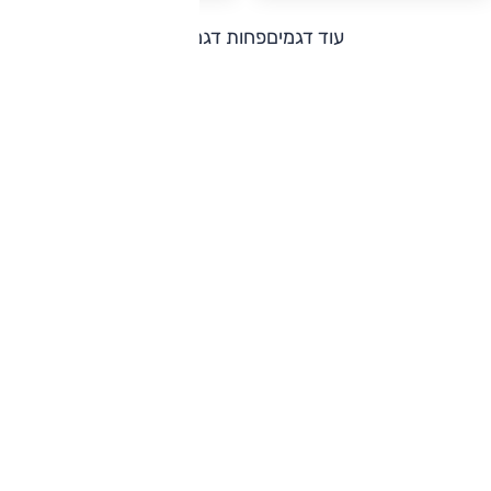
עוד דגמים
פחות דגמים
מגזין אוטו - בוחנים מכוניות משנת 1986