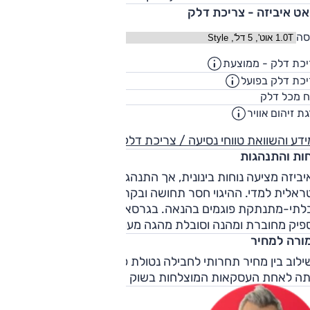
אט איביזה - צריכת דלק
סה
כת דלק - ממוצעת
22.7
ק"מ/ליט
כת דלק בפועל
18.4
ק"מ/ליט
45
ח מכל דלק
ליט
ת זיהום אוויר
דע והשוואת טווחי נסיעה / צריכת דלק
חות והתנהגות
ביזה מציעה נוחות בינונית, אך התנהגות כביש טובה עם התנהגו
ראלית למדי. ההיגוי חסר תחושה ובקרת היציבות
לתי-מתנתקת פוגמים בהנאה. בגרסאות הספורטיביות היא לא
פיק מחוברת ומהנה וסובלת מהגה מעורפל.
ורה למחיר
לוב בין מחיר תחרותי לחבילה נטולת פגמים משמעותיים הופך
תה לאחת העסקאות המוצלחות בשוק הרכב הישראלי.