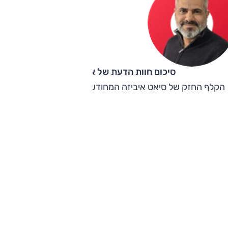
סיכום חוות הדעת של אוהד אלגוב
הקלף החזק של סיאט איביזה המחודשת הוא עדיין המחיר הזול.