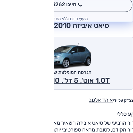
חייגו 3262
*
היעוץ חינם וללא התחייבות
סיאט איביזה 2010 חוות דעת
הגרסה המומלצת של אוטו
1.0T אוט', 5 דל', Style 2010
אוהד אלגוב
נבדק על ידי
ע כללי
ור הרביעי של סיאט איביזה השאיר מאחור את העיצוב העגלגל ש
ור הקודם, לטובת מראה ספורטיבי יותר, התואם את תדמית המותג