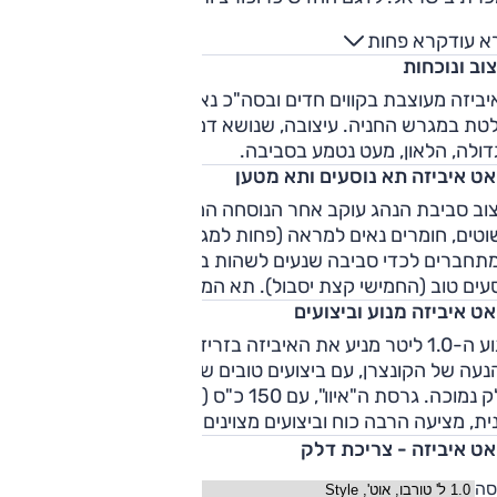
האורך והגובה נותרו כשהיו, בעוד שהרוחב (178 ס"מ) ובסיס הגל
א עוד
קרא פחות
(256.4 ס"מ) גדלו באופן משמעותי - עניין שמשפיע לטובה הן על
וב ונוכחות
וח הפנים והן על היכולת הדינאמית. היצע יחידות ההנעה מתבסס,
כמו בדגם המוחלף, על מנוע 1.0 ליטר טורבו (3 צילינדרים) עם שתי
יביזה מעוצבת בקווים חדים ובסה"כ נאים - אבל קשה לומר שהיא
רמות הספק; 115 כ"ס לדגם המצויד בתיבת הילוכים רובוטית
טת במגרש החניה. עיצובה, שנושא דמיון רב לעיצוב אחותה
דו-מצמדית (7 הילוכים), או 95 כ"ס לזה המצויד בתיבה ידנית (5
דולה, הלאון, מעט נטמע בסביבה.
הילוכים). בשונה מקודמתה, האיביזה החדשה מוצעת רק במרכב 5
אט איביזה תא נוסעים ותא מטען
תות. את הגרסה הספורטיבית המסורתית (גרסה חמה מלאה
וב סביבת הנהג עוקב אחר הנוסחה המקובלת בקונצרן, עם קווים
וססת איביזה תוצע תחת המותג החדש – קופרה – בעתיד),
וטים, חומרים נאים למראה (פחות למגע), והנדסת אנוש ברורה
מחליפה גרסה מחוזקת בשם 
תחברים לכדי סביבה שנעים לשהות בה. מרווח הפנים לארבעה
צילינדרים) עם 150 כ"ס ותיבת שישה הילוכים ידנית. לישראל הגיעה
עים טוב (החמישי קצת יסבול). תא המטען גדול ושימושי.
ט איביזה בספטמבר 2017.
ט איביזה מנוע וביצועים
מנוע ה-1.0 ליטר מניע את האיביזה בזריזות לה למדנו לצפות מיחיד
נעה של הקונצרן, עם ביצועים טובים שמגיעים במקביל לתצרוכת
דלק נמוכה. גרסת ה"איוו", עם 150 כ"ס (1.5 ליטר מוגדש) ותיבה
ית, מציעה הרבה כוח וביצועים מצוינים.
אט איביזה - צריכת דלק
סה