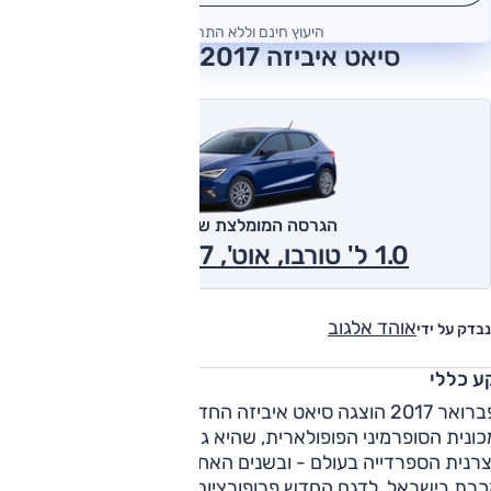
היעוץ חינם וללא התחייבות
סיאט איביזה 2017 חוות דעת
הגרסה המומלצת של אוטו
1.0 ל' טורבו, אוט', Style 2017
אוהד אלגוב
נבדק על ידי
ע כללי
בפברואר 2017 הוצגה סיאט איביזה החדשה בברצלונה, דור חמישי
כונית הסופרמיני הפופולארית, שהיא גם המכונית הכי נמכרת של
רנית הספרדייה בעולם - ובשנים האחרונות, כידוע, הסופרמיני הכ
כרת בישראל. לדגם החדש פרופורציות שונות מקודמו, כאשר