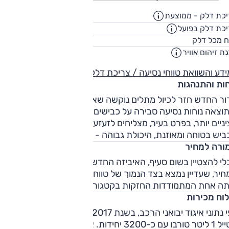
כת דלק - ממוצעת
22.7
ק"מ/ליט
כת דלק בפועל
18.4
ק"מ/ליט
45
ח מכל דלק
ליט
ת זיהום אוויר
דע והשוואת טווחי נסיעה / צריכת דלק
חות והתנהגות
ור החדש חזר לכיול מתלים נוקשה שאפיין את הדגם בעבר,
וצאה נוחות נסיעה סבירה על כבישים סבירים. מפגעי סלילה
ניים יותר, בפרט בעיר, מצליחים לזעזע את המרכב. התנהגות
ביש בטוחה ומאוזנת, היכולת גבוהה - אך לא מהנה בשום צורה.
ורה למחיר
לי להצטיין בשום סעיף, האיביזה החדשה מציעה חבילה מאוזנת.
יר, שעדיין נמצא בצד הנמוך של טווח המחירים בקטגוריה, מותיר
תה אחת המתמודדות החזקות בקטגוריה.
לוח מכירות
לפי נתוני איגוד יבואני הרכב, בשנת 2017 הגרסה הנמכרת הייתה
סטייל 1 ליטר טורבו עם כ-3200 יחידות. אחריה גרסת FR 1 ליטר