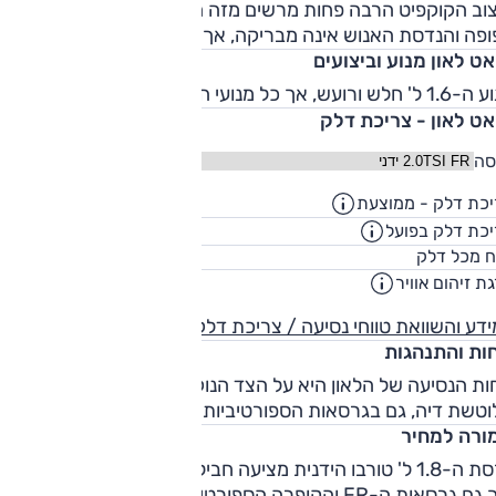
צוב הקוקפיט הרבה פחות מרשים מזה החיצוני, התחושה מעט
ופה והנדסת האנוש אינה מבריקה, אך האבזור נאה.
ט לאון מנוע וביצועים
 ורועש, אך כל מנועי הטורבו חזקים ויעילים.
אט לאון - צריכת דלק
סה
כת דלק - ממוצעת
13.6
ק"מ/ליט
כת דלק בפועל
11
ק"מ/ליט
55
ח מכל דלק
ליט
ת זיהום אוויר
8
דע והשוואת טווחי נסיעה / צריכת דלק
חות והתנהגות
חות הנסיעה של הלאון היא על הצד הנוקשה וההתנהגות אינה
וטשת דיה, גם בגרסאות הספורטיביות.
ורה למחיר
גרסת ה-1.8 ל' טורבו הידנית מציעה חבילת ביצועים/תמורה טובה,
וכך גם גרסאות ה-FR והקופרה הספורטיבית. שאר הגרסאות