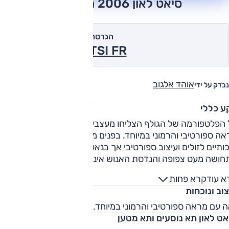
סיאט לאון 2006 חוות דעת
הגרסה המומלצת של אוטו
2.0TSI FR ידני 2006
אוהד אלגוב
נבדק על ידי
ע כללי
 הפלטפורמה של הגולף הצליחו מעצבי סיאט ליצור מכונית בעלת
מראה ספורטיבי והרמוני במיוחד. בפנים מורגשת הניגודיות בין חומ
ותיים לזולים ועיצוב ספורטיבי אך בנאלי - ביחס לצורה החיצונית.
התחושה מעט צפופה והנדסת האנוש אינה מבריקה. נוחות הנסיעה
ונית בלבד ומורעת ככל שעולים בליין הדגמים הספורטיבי, וגם רמו
א עוד
קרא פחות
הרעש גבוהות מדי. התנהגות הכביש סובלת מעודף תת-היגוי ולא
וב ונוכחות
מספיק מערבת, גם בגרסת הקופרה. מנועי הטורבו של הסיאט לאון
שימים מאוד כולם.
 עם מראה ספורטיבי והרמוני במיוחד.
אט לאון תא נוסעים ותא מטען