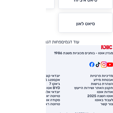
סיאט לאון
עוד דגמים
פחות דגמים
מגזין אוטו - בוחנים מכוניות משנת 1986
מדיניות פרטיות
יונדאי קונה
השוואת רכב
אבטחת מידע
אקספנג G6
רכב חדש
הצהרת נגישות
ג׳אקו 7
מחירון רכב
תקנון האתר ושירות הייעוץ
BYD אטו 3
מימון לרכב
אודות אוטו
יונדאי אלנטרה
אוטו השנה 2025
טויוטה יאריס קרוס
לעבוד באוטו
סקודה אוקטביה
צור קשר
טויוטה ראב 4