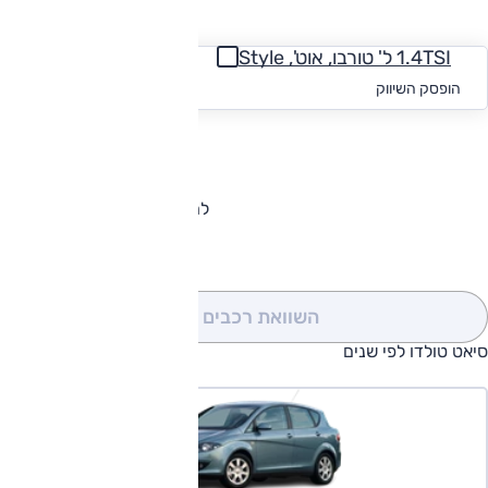
החזר חודשי
1.4TSI ל' טורבו, אוט', Style
החל מ-₪
364
הופסק השיווק
להורדת קטלוג סיאט טולדו
השוואת רכבים
(0)
סיאט טולדו לפי שנים