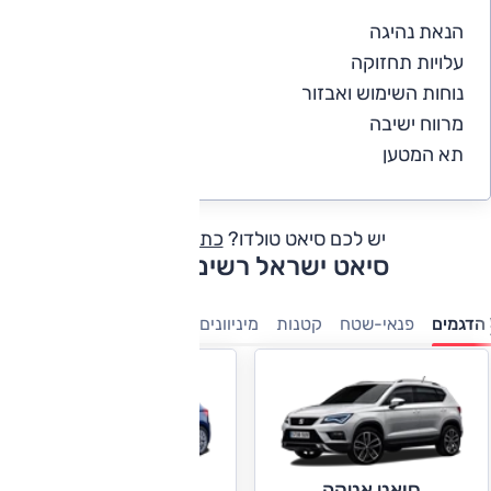
הנאת נהיגה
5
עלויות תחזוקה
4
נוחות השימוש ואבזור
5
מרווח ישיבה
5
תא המטען
5
יש לכם סיאט טולדו?
כתבו חוות דעת
סיאט ישראל רשימת דגמים
הדגמים
פנאי-שטח
קטנות
מיניוונים
7 מושבים
משפחתיות
סיאט אטקה