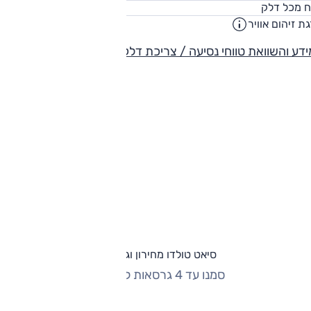
55
ח מכל דלק
ליט
ת זיהום אוויר
דע והשוואת טווחי נסיעה / צריכת דלק
סיאט טולדו מחירון וגרסאות
סמנו עד 4 גרסאות להשוואה