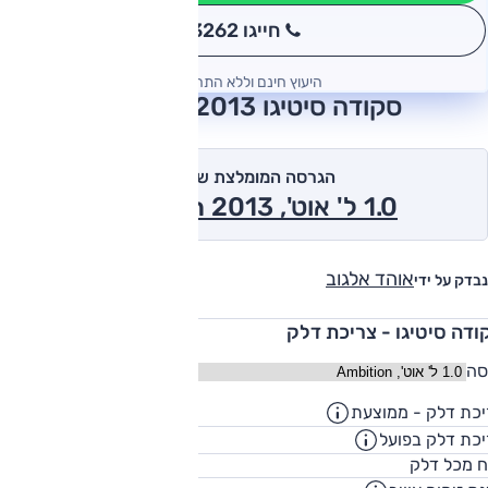
חייגו 3262
*
היעוץ חינם וללא התחייבות
סקודה סיטיגו 2013 חוות דעת
הגרסה המומלצת של אוטו
1.0 ל' אוט', Ambition 2013
אוהד אלגוב
נבדק על ידי
ודה סיטיגו - צריכת דלק
סה
כת דלק - ממוצעת
22.2
ק"מ/ליט
כת דלק בפועל
16.8
ק"מ/ליט
35
ח מכל דלק
ליט