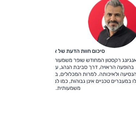
סיכום חוות הדעת של אוהד אלגוב
נגיונג רקסטון המחודש שופר משמעותית ביחס לדגם המקורי, הח
בהופעה הראויה, דרך סביבת הנהג, עבור בביצועים, ועד לנוחות
נסיעה ולאיכותה. למרות המכלולים, בגלל המרכב, יכולות השטח
ו במעברים טכניים אינן גבוהות, כמו לנד קרוזר למשל, אבל הוא זו
משמעותית.