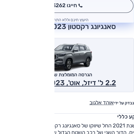
חייגו 3262
*
היעוץ חינם וללא התחייבות
סאנגיונג רקסטון 2023 חוות דעת
הגרסה המומלצת של אוטו
2.2 ל' דיזל, אוט', EX, 4x4 2023
אוהד אלגוב
נבדק על ידי
ע כללי
בשנת 2021 החל שיווקו של סאנגיונג רקסטון לאחר שעבר מתיחת
ם. הדור השני של רכב השטח הגדול של היצרן הקוריאני הקטן