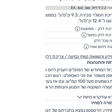
סה
צריכת הסולר סבירה, 9.3 ק"מ/ל‘ בממוצע המבחן, ובשיוט בין עירוני
ל־12.4 ק"מ/ל‘.
כת דלק - ממוצעת
11.7
ק"מ/ליט
כת דלק בפועל
9.9
ק"מ/ליט
70
ח מכל דלק
ליט
ת זיהום אוויר
5
דע והשוואת טווחי נסיעה / צריכת דלק
חות והתנהגות
ול המחודש של המתלים העניק להם אופי רך יותר, ואלה סופגים
ופן משופר את פני האספלט. רעש הכביש סבירים בהחלט, ורעשי
רוח נשמעים מעל 100 קמ"ש, וגם אז בעוצמה נמוכה. אלה, יחד עם
עולה השקטה של המנוע והנוחות הראויה מאפשרים לרקסטון
ניק לנוסעים הספונים בו איכות נסיעה כוללת מצוינת.
א עוד
קרא פחות
כולת הדינמית טובה מאוד יחסית לרכב כזה. ההגה מעט ארוך, אב
ורה למחיר
א מפתיע במשקל נכון, ללא שטח מת כמעט ותחושה ברורה מתי
לגלים מתחילים לפנות. כאשר מגיעים לשטח טכני, בולטות שתי
חירו, הרקסטון נמצא בחברתם של דגמי פנאי — אבל הוא מציע