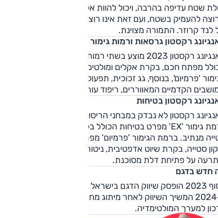
ונות: מערכת ההנעה — כעת עם בקרת משיכה משופרת, מצב
לת שטח עדיפה בהרבה, ויכול להוות אלטרנטיבה מעולה עבור מי
Low ודיפרנציאל ננעל-אוטומטית — יכולה לטפל באופן נאה
צה להעמיק בשטח, ועם זאת אינו רוצה או יכול לשלם את מחירו
כשולים מהסוג הסלעי; המתלים, מבנה המרכב ונתוניו — הם
לנד קרוזר. התמורה מצוינת.
בילים את הרכב במתאר כזה, ומונעים ממנו להצטיין. עם זאת,
נגיונג רקסטון גרסאות ורמות גימור
צמיגי A/T, הגבהה (חוקית, ניתנת כיום לביצוע), ישפרו את היכולת ו
סאנגיונג רקסטון 2023 מוצע בשתי רמות גימור. ל-'EX' מפרט 
עט.
הכולל מפתח חכם, בקרת אקלים ומולטימדיה עם צג "8. ברמות
מור 'פרמיום', בנוסף, גג זכוכית, תפעול חשמלי לדלת האחורית
ושבים הקדמיים המאווררים, ריפוד עור ועוד.
נגיונג רקסטון בטיחות
גיונג רקסטון לא נבדק במבחני הריסוק של יורו NCAP.
לרמת גימור 'EX' מפרט בטיחות הכולל בלימה אוטונומית והתרעה ע
יה מנתיב. ברמת הגימור 'פרמיום' מפרט בטיחות הכולל בנוסף
ון סטייה, בקרת שיוט אדפטיבית, ניטור אקטיבי של שטחים מתים
תרעה על פתיחת דלת מסוכנת.
 חדש בדגם
בסוף 2023 הופסק שיווק הדגם בישראל תחת מותג סאנגיונג.
ב-2024 המשיך השיווק לאחר מיתוג מחודש כ-KGM רקסטון, עם
כון למערך המולטימדיה.