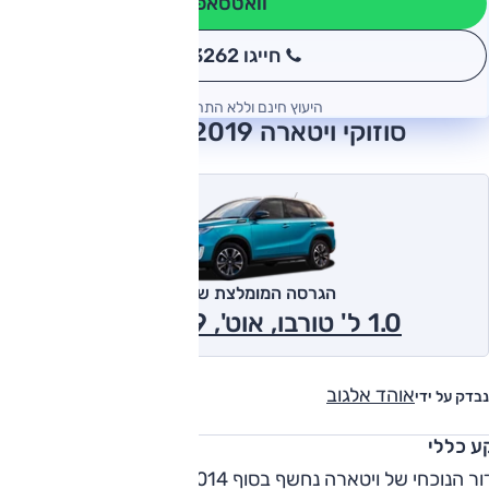
וואטסאפ
חייגו 3262
*
היעוץ חינם וללא התחייבות
סוזוקי ויטארה 2019 חוות דעת
הגרסה המומלצת של אוטו
1.0 ל' טורבו, אוט', GLX 2019
אוהד אלגוב
נבדק על ידי
ע כללי
הדור הנוכחי של ויטארה נחשף בסוף 2014, ומתגלגל בישראל ללא