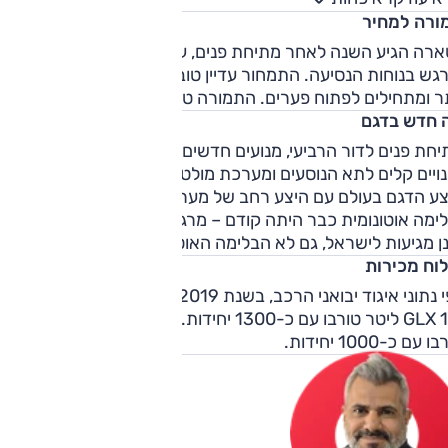
ות חדה מבעבר. נוחות הנסיעה בשבילים הרשימה לטובה. מרווח
ורה למחיר
הגחון בן ה-18.5 ס"מ לא מבטיח רבות, אבל ההנעה הכפולה מבטיח
יכה ראויה במשטחים חלקלקים יחסית, הודות לנעילה אלקטרונית
ארה הגיע השנה לאחר מתיחת פנים, עם עדכון חשוב למנוע ושיפו
תאפשרת רק במצב 'שלג').
רגש בנוחות הנסיעה. התמחור עדיין טוב, אלא שהמתחרים חדשים
תר ומתחילים לפתוח פערים. התמורה טובה אם כי לא כבעבר.
 חדש בדגם
חת פנים לדור הרביעי, מנועים חדשים לדגם, עדכוני חוץ קלים,
נויים קלים לתא הנוסעים ומערכת מולטימדיה חדשה. לראשונה
צע הדגם בעולם עם היצע רחב של מערכות בטיחות מתקדמות
לימה אוטונומית כבר היתה קודם – מרגע השקת הדור הזה). אלה
ן מגיעות לישראל, גם לא הבלימה האוטונומית.
לוח מכירות
לפי נתוני איגוד יבואני הרכב, בשנת 2019 הגרסה הנמכרת הייתה
GLX 1.4 ליטר טורבו עם כ-1300 יחידות. אחריה גרסת GLX 1 ל
 עם כ-1000 יחידות.