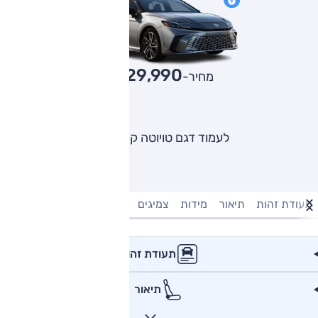
229,990
מחיר-₪
לעמוד דגם טויוטה קאמרי
תעודת זהות
תיאור
מידות
צמיגים
מנוע וביצועים
טעינה חשמל
תעודת זהות
תיאור