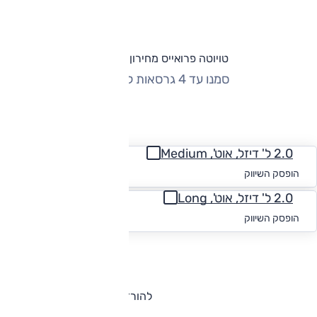
טויוטה פרואייס מחירון וגרסאות
סמנו עד 4 גרסאות להשוואה
החזר חודשי
2.0 ל' דיזל, אוט', Medium
החל מ-₪
2,309
הופסק השיווק
2.0 ל' דיזל, אוט', Long
החל מ-₪
2,312
הופסק השיווק
להורדת קטלוג טויוטה פרואייס