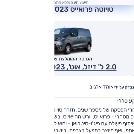
היעוץ חינם וללא התחייבות
טויוטה פרואייס 2023 חוות דעת
הגרסה המומלצת של אוטו
2.0 ל' דיזל, אוט', Medium 2023
אוהד אלגוב
נבדק על ידי
ע כללי
אחרי הפסקה של מספר שנים, חזרה טויוטה ב-2017 להציע ביש
דגם מסחרי - פרואייס, יורש ההייאייס. בשונה מבעבר, הפרואייס פו
תוף פעולה עם פיג'ו-סיטרואן - והוא למעשה דגם תואם לסיטרואן
ג'אמפי, ואף מיוצר במפעל בצרפת. בישראל מוצע הפרואייס בגרס