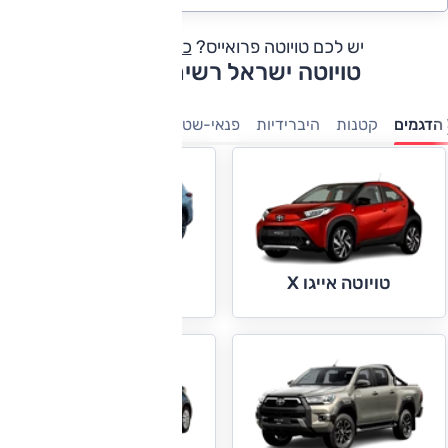
יש לכם טויוטה פרואייס?
כתבו חוות דעת
טויוטה ישראל רשימת דגמים
הדגמים
קטנות
היברידיות
פנאי-שטח
7 מושבים
טנדרים
מס
טויוטה אייגו X
טויוטה היילנדר