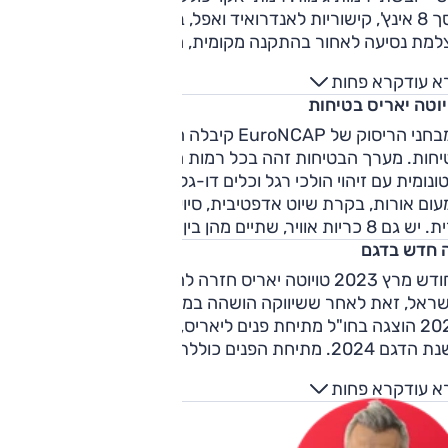
מסך 8 אינץ', קישוריות לאנדרואיד ואפל, בקרת אקלים, מחשב דרך,
למת נסיעה לאחור בהתקנה מקומית, חיישני תאורה ועוד. רמת
טייל' מוסיפה מערכת שמע משודרגת, כניסה והנעה ללא מפתח
א עוד
קרא פחות
שוקים קלים בקוטר 15 אינץ'.
יוטה יאריס בטיחות
במבחני הריסוק של EuroNCAP קיבלה היאריס ציון של 5 כוכבי
יחות. מערך הבטיחות זהה בכל רמות הגימור וכולל בלימה
ונומית עם זיהוי הולכי רגל וכלים דו-גלגליים, תיקון סטייה מנתיב,
עום אורות, בקרת שיוט אדפטיבית, סיוע אקטיבי בהימנעות מתאו
 8 כריות אוויר, שתיים מהן בין המושבים הקדמיים.
 חדש בדגם
בחודש מרץ 2023 טויוטה יאריס חזרה להיצע הדגמים של היצרנית
שראל, זאת לאחר ששיווקה הושהה במשך כחצי שנה. בחודש מאי
2023 הוצגה בחו"ל מתיחת פנים ליאריס, שצפויה לנחות בישראל
בשנת הדגם 2024. מתיחת הפנים כוללת עדכונים לעיצוב החיצוני,
ביבת הנהג, למערכות הבטיחות - וכוללת גם יחידת הנעה
א עוד
קרא פחות
ברידית נוספת, חזקה יותר; המהדורה המחוזקת תמשיך לעשות
שימוש במערך ההיברידי המוכר – מנוע בנזין 1.5 ל' (3 ציל') ומנוע
חשמלי – אך תציג נתוני הספק ומומנט משופרים: 130 כ"ס להספק