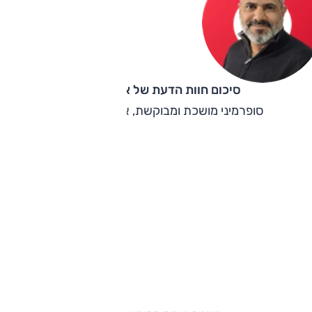
18. קג"מ מהמנוע החשמלי.
סיכום חוות הדעת של אוהד אלגוב
סופרמיני מושכת ומבוקשת, אך טעונה שיפור.