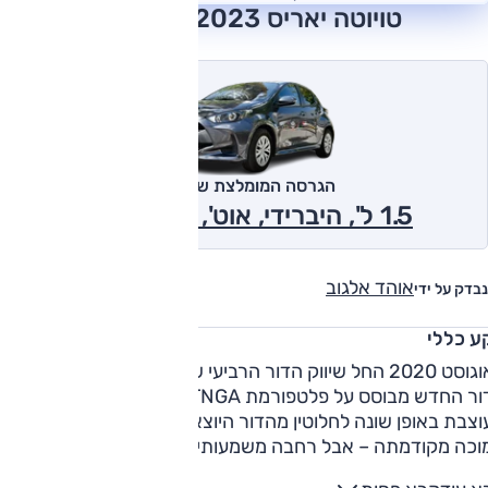
טויוטה יאריס 2023 חוות דעת
הגרסה המומלצת של אוטו
1.5 ל', היברידי, אוט', Eco 2023
אוהד אלגוב
נבדק על ידי
ע כללי
באוגוסט 2020 החל שיווק הדור הרביעי של טויוטה יאריס בישראל.
הדור החדש מבוסס על פלטפורמת TNGA בגרסה חדשה, והמכונית
וצבת באופן שונה לחלוטין מהדור היוצא. יאריס החדשה קצרה
מוכה מקודמתה – אבל רחבה משמעותית, עניין שמעניק לה
פרופורציות דינמיות יותר. אין שינוי בנפח תא המטען, שנשאר 286