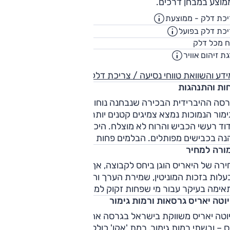
מוצע במבחן דרכים.
כת דלק - ממוצעת
35.7
ק"מ/ליט
כת דלק בפועל
30.3
ק"מ/ליט
36
ח מכל דלק
ליט
ת זיהום אוויר
דע והשוואת טווחי נסיעה / צריכת דלק
חות והתנהגות
רסה ההיברידית הבכירה שנבחנה נוחות בינונית. עם זאת, ברמות
מור הנמוכות נמצא צמיגים קטנים יותר, שמציעים נוחות עדיפה.
וד רעשי הכביש והרוח לא מוצלח. היכולת הדינמית טובה, ואפילו
נה בכבישים מפותלים. הבלמים פחות הרשימו.
ורה למחיר
רה של היאריס הוגן ביחס לקבוצה, אך היא מעניקה יותר בחווית
לות בזכות המוניטין, שמירת הערך והסחירות. עם זאת, היא
אימה בעיקר עבור מי שפחות זקוק למושב האחורי.
יוטה יאריס גרסאות ורמות גימור
טויוטה יאריס משווקת בישראל בגרסה אחת – היברידית, 1.5 ל',
 – ובשתי רמות גימור. רמת 'אקו' כוללת מערכת מולטימדיה עם