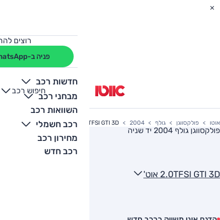
רוצים להת
פניה ב-WhatsApp
חדשות רכב
חיפוש רכב
+
-
מבחני רכב
השוואות רכב
רכב חשמלי
אוטו
פולקסווגן
גולף
2004
2.0TFSI GTI 3D אוט'
פולקסווגן גולף 2004
יד שניה
מחירון רכב
רכב חדש
2.0TFSI GTI 3D אוט'
הדגם אינו משווק כרכב חדש