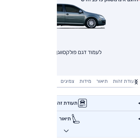
לעמוד דגם פולקסווגן גולף
תעודת זהות
תיאור
מידות
צמיגים
מנוע וביצועים
טעינה חשמל
תעודת זהות
תיאור