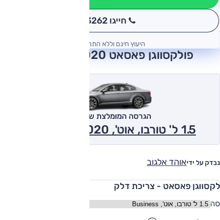
חייגו 3262
*
היעוץ חינם וללא התחייבות
פולקסווגן פאסאט 2020 חוות דעת
הגרסה המומלצת של אוטו
1.5 ל' טורבו, אוט', Business 2020
אוהד אלגוב
נבדק על ידי
לקסווגן פאסאט - צריכת דלק
סה