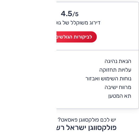
4.5
/5
דירוג משוקלל של גולשי אוטו
לביקורות הגולשים (6)
הנאת נהיגה
4
עלויות תחזוקה
3.2
נוחות השימוש ואבזור
4.7
מרווח ישיבה
4.8
תא המטען
4.8
יש לכם פולקסווגן פאסאט?
כתבו חוות דעת
פולקסווגן ישראל רשימת דגמים