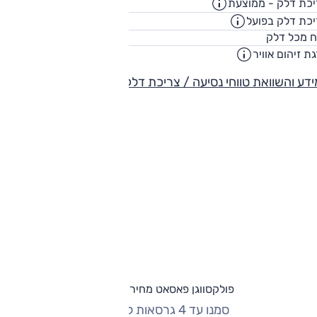
כת דלק - ממוצעת
18.8
ק"מ/ליט
כת דלק בפועל
15.2
ק"מ/ליט
66
ח מכל דלק
ליט
ת זיהום אוויר
דע והשוואת טווחי נסיעה / צריכת דלק
פולקסווגן פאסאט מחירון וגרסאות
סמנו עד 4 גרסאות להשוואה