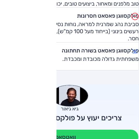
טוב מלפנים ומאחור, ביצועים טובים, יכולת דינמית טובה.
פולקסווגן פאסאט חסרונות
סביבת נהג שמרנית למראה, נוחות נסיעה על שברים, בידוד
רעשים בינוני (בייחוד מעל 100 קמ"ש), אבזור בטיחות עכשווי
חסר.
פולקסווגן פאסאט בשורה תחתונה
משפחתית גדולה מכובדת ומכבדת.
גיא גיאור
צריכים יעוץ על פולקסווגן פאסאט?
וואטסאפ