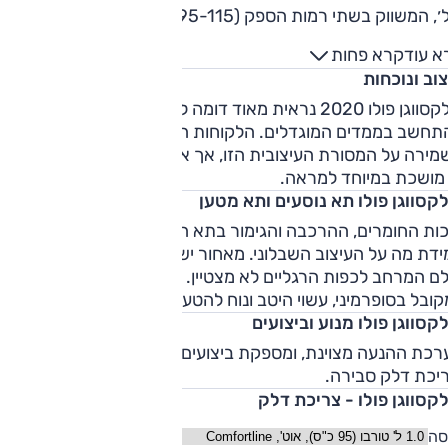
ציל׳, המשווק בשתי רמות הספק (95-115 כ"ס) ושתי אפשרויות
בת הילוכים (ידנית או רובוטית דו-מצמדית). מעליו מוצע מנוע
א עוד
קרא פחות
ה-2.0 ל' טורבו (200 כ"ס) של גרסת ה-GTI החמה, אשר באופן לא
וב ונוכחות
רתי לקטנה ספורטיבית, מוצע רק עם תיבה רובוטית דו-מצמדית.
גרסת הבסיס של פולקסווגן פולו 2020 מוצעת ברמת גימור
פולקסווגן פולו 2020 נראית מאוד דומה לגולף - וזה לא מפתיע
"קומפורטליין", עם חישוקי "15, מסך "8, מצלמת חניה אחורית ובק
תחשב בממדים המוגדלים. הלקוחות הנאמנים אוהבים את
לים מפוצלת. הגרסה החזקה יותר מציעה חישוקים מוגדלים,
מירה על המסורת העיצובית הזו, אך אין ספק שהיא אינה חדשנית
שות כהות וגג שמש. בתחום הבטיחות מוצעות כל הגרסאות עם
 מושכת במיוחד למראה.
מת חירום אוטונומית והתרעת עירנות נהג מקוריות - אך דורשות
לקסווגן פולו תא נוסעים ותא מטען
רכת מובילאיי בהתקנה מקומית. בקרת שיוט אדפטיבית מוצעת
כות החומרים, ההרכבה והגימור בתא הנוסעים טובה מאוד, ומחפה
סאות DSG.
דת מה על העיצוב השבלוני. מאחור יש מרווח נאה לשני מבוגרים,
ם המרחב לכפות הרגליים לא מצטיין. תא המטען גדול מאוד ביחס
ובל בסופרמיני, עשוי היטב ונוח להטענה.
קסווגן פולו מנוע וביצועים
כת ההנעה מצוינת, ומספקת ביצועים מעולים, רמת עידון גבוהה
ריכת דלק סבירה.
קסווגן פולו - צריכת דלק
סה