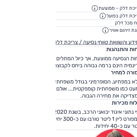
כת דלק - ממוצעת
21.2
ק"מ/ליט
כת דלק בפועל
17.2
ק"מ/ליט
40
ח מכל דלק
ליט
ת זיהום אוויר
8
דע והשוואת טווחי נסיעה / צריכת דלק
חות והתנהגות
ות הנסיעה ממוצעת, אך כיול המתלים נכון, ובידוד הרעשים והיכו
ינמית הינם ברמה גבוהה ביחס לקבוצה.
ורה למחיר
א במפתיע, הסופרמיני בגודל משפחתית-קומפקטית - מתומחרת
עט כמו משפחתית קומפקטית... אולם מדובר במכונית מצוינת
צדיקה את מחירה הגבוה.
לוח מכירות
לפי נתוני איגוד יבואני הרכב, בשנת 2020 הגרסה הנמכרת הייתה
קומפורט ליין 1 ליטר טורבו עם כ-300 יחידות. אחריה גרסת GTI 2
 עם כ-40 יחידות.