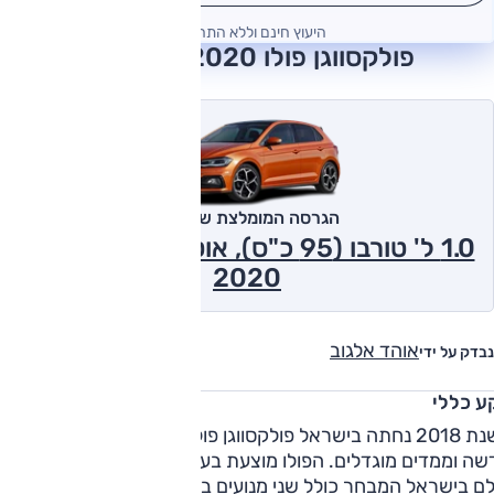
היעוץ חינם וללא התחייבות
פולקסווגן פולו 2020 חוות דעת
הגרסה המומלצת של אוטו
1.0 ל' טורבו (95 כ"ס), אוט', Comfortline
2020
אוהד אלגוב
נבדק על ידי
ע כללי
בשנת 2018 נחתה בישראל פולקסווגן פולו בדורה השישי, עם רצפה
חדשה וממדים מוגדלים. הפולו מוצעת בעולם עם מגוון מנועים ותיבות
אולם בישראל המבחר כולל שני מנועים בלבד - 1.0 ליטר טורבו, 3