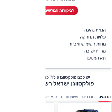
לביקורות הגולשים (4)
הנאת נהיגה
5
עלויות תחזוקה
3.8
נוחות השימוש ואבזור
5
מרווח ישיבה
5
תא המטען
5
יש לכם פולקסווגן פולו?
כתבו חוות דעת
פולקסווגן ישראל רשימת דגמים
הדגמים
טנדרים
משפחתיות
פנאי-שטח
מיניוונים
מנהלים
ק