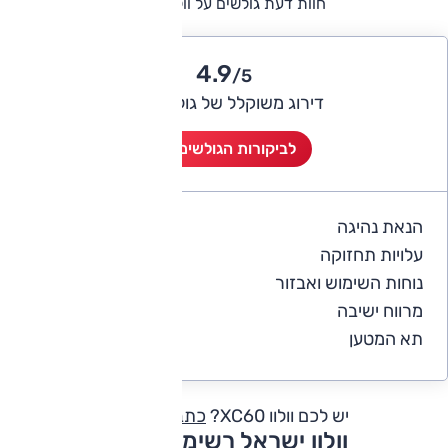
חוות דעת גולשים על וולוו XC60
4.9
/5
דירוג משוקלל של גולשי אוטו
לביקורות הגולשים (6)
הנאת נהיגה
5
עלויות תחזוקה
4
נוחות השימוש ואבזור
5
מרווח ישיבה
5
תא המטען
4.8
יש לכם וולוו XC60?
כתבו חוות דעת
וולוו ישראל רשימת דגמים