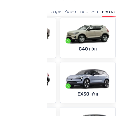
הדגמים
פנאי-שטח
חשמלי
יוקרה
היברידיות
7 מושבים
וולוו ES90
וולוו C40
וולוו EX40
וולוו EX30