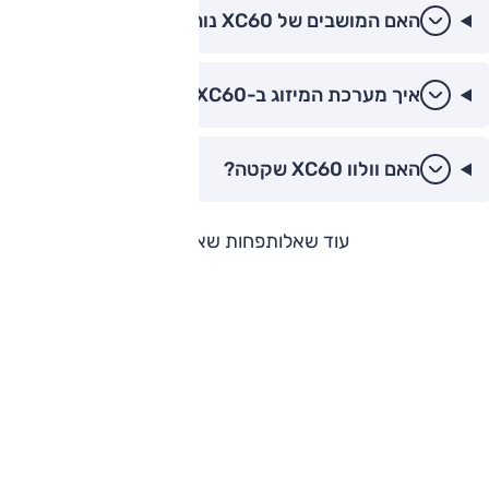
האם המושבים של XC60 נוחים?
איך מערכת המיזוג ב-XC60?
האם וולוו XC60 שקטה?
עוד שאלות
פחות שאלות