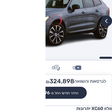
0
0
0
474,900
324,898 -
לגרסאות והשוואה
₪
₪
₪2,996
החזר חודשי החל מ-
וולוו XC60 יתרונות