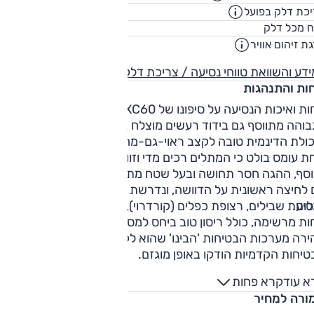
כת דלק בפועל
10.1
ק"מ/ליט
71
ח מכל דלק
ליט
ת זיהום אוויר
5
דע והשוואת טווחי נסיעה / צריכת דלק
חות והתנהגות
נוחות ואיכות הנסיעה על סיפונו של XC60 גבוהות ביותר. לנוחות
בוהה מתווסף גם בידוד רעשים מוצלח במיוחד.
כולת הדינמית טובה לקצב ראוי-גם-מהיר בכביש המפותל. מנגד,
 עומס בולט כי המתלים רכים מדי וזוויות הגלגול גדולות יחסית.
וסף, ההגה חסר תחושה ובעל שטח מת גדול. הבלימה אינה חזקה
 לחיצה ראשונית על הדוושה, ונדרשת לחיצה עמוקה מאוד בשביל
ום.
בנסיעת שבילים, רצופת כפלים (קורדרוי), XC60 העניק לנוסעים
ות מרשימה, כולל ריסון טוב ביחס למסה. עם זאת, בנסיעת שבילי
ירה מערכות הבטיחות 'הבינו' שהוא לקראת תאונה, וחגורות
יחות הקדמיות הודקו באופן מוגזם.
א עוד
קרא פחות
ורה למחיר