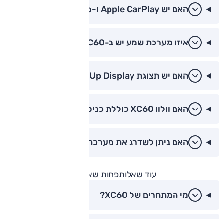
האם יש Apple CarPlay ו-Android Auto?
איזו מערכת שמע יש ב-XC60?
האם יש תצוגת Head-Up Display ב-XC60?
האם וולוו XC60 כוללת כניסה ללא מפתח?
האם ניתן לשדרג את מערכת המולטימדיה?
עוד שאלות
פחות שאלות
מי המתחרים של XC60?