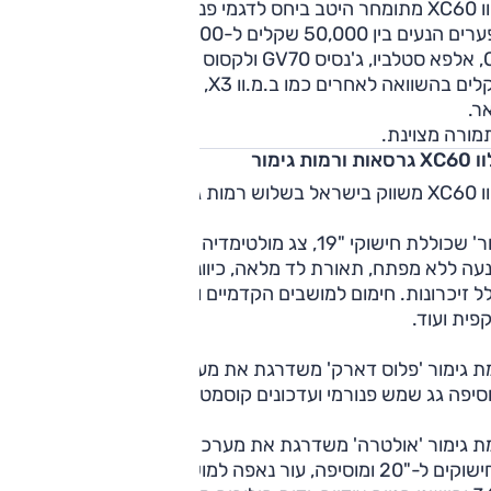
וולוו XC60 מתומחר היטב ביחס לדגמי פנאי בינוניים של מותגי יוקרה,
בפערים הנעים בין 50,000 שקלים ל-75,000 ביחס לדגמים כמו 
Q5, אלפא סטלביו, ג'נסיס GV70 ולקסוס RX, ולפחות 100,000
שקלים בהשוואה לאחרים כמו ב.מ.וו X3, מרצדס GLC או ריינג' ר
ר.
מורה מצוינת.
אות ורמות גימור
 בשלוש רמות גימור:
'קור' שכוללת חישוקי "19, צג מולטימדיה "9, מחוונים מוקרנים, כ
עה ללא מפתח, תאורת לד מלאה, כיוונון חשמלי למושבים הקדמיי
ל זיכרונות. חימום למושבים הקדמיים והאחוריים, תאורת לד
פית ועוד.
ת גימור 'פלוס דארק' משדרגת את מערכת השמע להרמן קרדון
סיפה גג שמש פנורמי ועדכונים קוסמטיים.
רמת גימור 'אולטרה' משדרגת את מערכת השמע ל-B&W את
החישוקים ל-"20 ומוסיפה, עור נאפה למושבים, תצוגה עלית, מצלמ