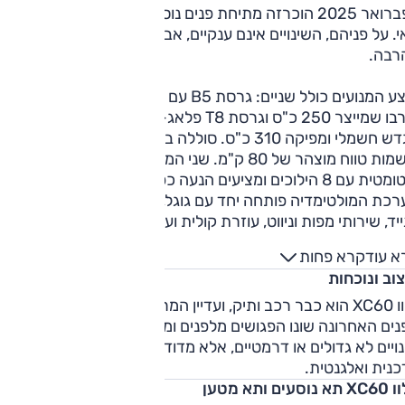
בפברואר 2025 הוכרזה מתיחת פנים נוספת שנחתה בישראל בחו
. על פניהם, השינויים אינם ענקיים, אבל גם המחיר לא השתנה
רבה.
היצע המנועים כולל שניים: גרסת B5 עם מנוע בנזין 2.0 ליטר מו
טורבו שמייצר 250 כ"ס וגרסת T8 פלאג-אין שמוסיפה לאותו מנוע
מגדש חשמלי ומפיקה 310 כ"ס. סוללה בקיבולת של 18.8 קוט"ש
רושמות טווח מוצהר של 80 ק"מ. שני המנועים משודכים לתיבה
ת עם 8 הילוכים ומציעים הנעה כפולה.
כת המולטימדיה פותחה יחד עם גוגל, ומציעה קישוריות לטלפון
יד, שירותי מפות וניווט, עוזרת קולית ועוד.
א עוד
קרא פחות
וב ונוכחות
וולוו XC60 הוא כבר רכב ותיק, ועדיין המראה נאה ומושך. במתיחת
ים האחרונה שונו הפגושים מלפנים ומאחור, הסבכה, החישוקים –
ויים לא גדולים או דרמטיים, אלא מדודים ומדויקים והתוצאה
נית ואלגנטית.
נוסעים ותא מטען