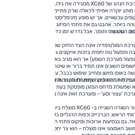
סביבת הנהג של XC60 מסגירה את גילו, אך גם מזכירה את ההבדל
 מותג יוקרה אמיתי לכאלה שרק מתיימרים. אין מסכים גדולים
ופים עכשוויים, אך יש מופע מינימליסטי ועדין, עם איכות חומרים
הה ביותר. אהבנו גם את פתחי המיזוג הגדולים, לא מובן מאליו
דן העכשווי.
ב הנהג נוח ותומך, אבל נדרש זמן כדי להתרגל אליו.
מערכת המולטימדיה אינה הצד החזק של XC60. למסך רזולוציה
ה ותפעול נוח יחסית בזכות אייקונים גדולים (ויש לחצנים פיזיים
פעול מערכת השמע) אך הוא מגיב באיטיות לעתים, סידור
שומים השונים אינו תמיד ברור או שיטתי - ומעל לכל: צימוד הטלפו
ה באופן מיושן ומחייב שימוש בכבל, עם שקע במיקום לא נוח. יצוין
בה לוח המחוונים, שתפעולו נוח ובעל היכולת להקרין וייז.
ערכת המיזוג לוקח קצת זמן לקרר את החלל הנוסעים, אבל החמו
א שפעולת מדחס המזגן מופסקת בעת עצירה ברמזור במסגרת
כת 'עצור וסע' – ומערכת זאת אינה ניתנת לניתוק.
אזור השורה השנייה ב- XC60 מוצלח ביותר – מרחב הפנים נדיב,
וחי הראש, הברכיים וכפות הרגליים גדולים. הספסל עצמו נוח
מאוד, גם בנסיעות ארוכות ומיקום פתחי המיזוג (בקורה B) מוצלח.
ושב האמצעי אינו מוצלח – הוא צר יחסית ותעלת ההינע הגבוהה