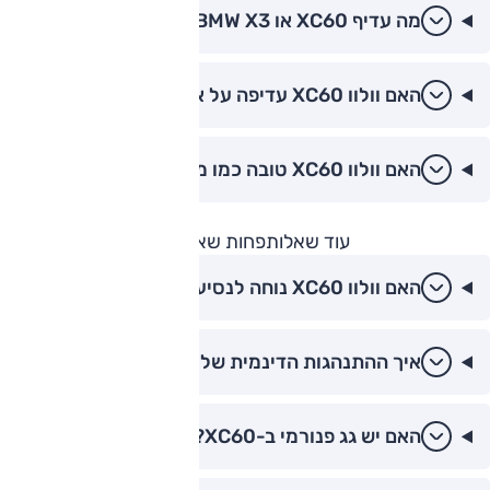
מה עדיף XC60 או BMW X3?
האם וולוו XC60 עדיפה על אודי Q5?
האם וולוו XC60 טובה כמו מרצדס GLC?
עוד שאלות
פחות שאלות
האם וולוו XC60 נוחה לנסיעות ארוכות?
איך ההתנהגות הדינמית של XC60?
האם יש גג פנורמי ב-XC60?