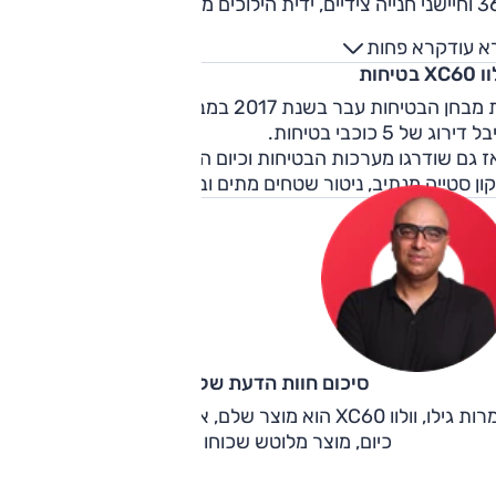
ידית הילוכים מקריסטל ועוד.
א עוד
קרא פחות
XC בטיחות
את מבחן הבטיחות עבר בשנת 2017 במבחן פחות מחמיר מהיום –
 דירוג של 5 כוכבי בטיחות.
 גם שודרגו מערכות הבטיחות וכיום הוא כולל בלימה אוטונומית,
ון סטייה מנתיב, ניטור שטחים מתים ובקרת שיוט אדפטיבית..
סיכום חוות הדעת של קינן כהן
למרות גילו, וולוו XC60 הוא מוצר שלם, איכותי ומאוזן גם לפי המקו
כיום, מוצר מלוטש שכוחו עוד במותניו.