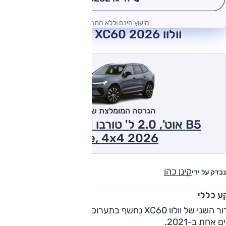
*
היעוץ חינם וללא התחייבות
וולוו XC60 2026 חוות דעת
הגרסה המומלצת של אוטו
B5 אוט', 2.0 ל' טורבו היברידי-מתון,
Core, 4x4 2026
קינן כהן
נבדק על ידי
ע כללי
הדור השני של וולוו XC60 נחשף בתערוכת ז'נבה 2017 ועבר 
ם אחת ב-2021.