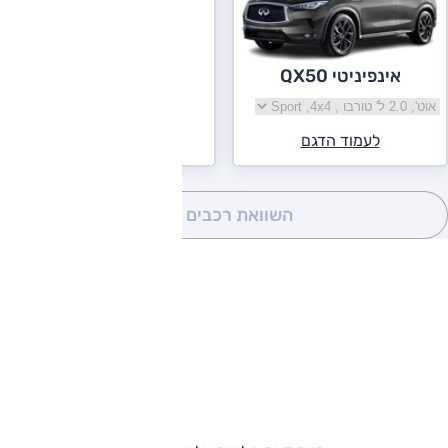
אינפיניטי QX50
בחר גרסה אינפיניטי QX50
לעמוד הדגם
השוואת רכבים
(0)