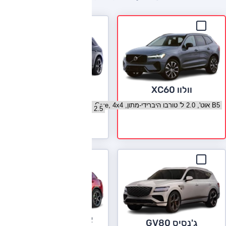
וולוו XC60
ג'נסיס GV70
בחר גרסה וולוו XC60
בחר גרסה ג'נסיס GV70
לעמוד הדגם
אלפא רומיאו סטלביו
ג'נסיס GV80