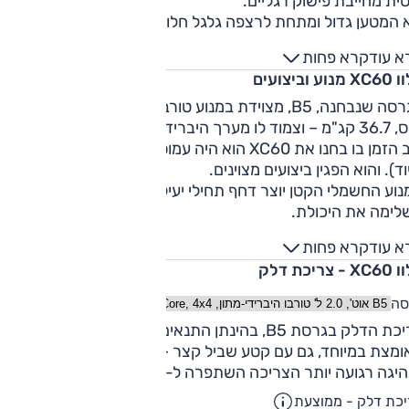
ית מחייבת פישוק רגליים.
 המטען גדול ומתחת לרצפה גלגל חלופי מוקטן.
א עוד
קרא פחות
נוע וביצועים
הגרסה שנבחנה, B5, מצוידת במנוע טורבו-בנזין 2.0 ליטר– 250
ו מערך היברידי-נטען (48 וולט).
רוב הזמן בו בחנו את XC60 הוא היה עמוס באופן מלא (ארבעה אנ
וד). והוא הפגין ביצועים מצוינים.
וע החשמלי הקטן יוצר דחף תחילי יעיל, ורצועת כוח רחבה
לימה את היכולת.
א עוד
קרא פחות
- צריכת דלק
סה
צריכת הדלק בגרסת B5, בהינתן התנאים – רכב עמוס, נהיגה
מצת במיוחד, גם עם קטע שביל קצר – עמדה על 7.6 ק"מ/ל'.
יגה רגועה יותר הצריכה השתפרה ל-9 ק"מ/ל'. לא מבריק.
כת דלק - ממוצעת
12.5
ק"מ/ליט