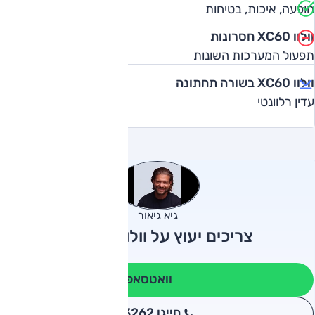
הופעה, איכות, בטיחות
וולוו XC60 חסרונות
תפעול המערכות השונות
וולוו XC60 בשורה תחתונה
עדין רלוונטי
גיא גיאור
צריכים יעוץ על וולוו XC60?
וואטסאפ
חייגו 3262