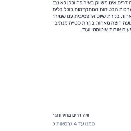
-אזורית ומערכת שמע של דיינאודיו, מערכת ראיית לילה, חניה
וויה דרים אינו משווק באירופה ולכן לא נבדק ע"י יורו NCAP. היצע
ומטית ועוד.
רכות הבטיחות המתקדמות כולל בלימה חירום בנסיעה לפנים
חור, בקרת שיוט אדפטיבית עם שמירה על מרכז הנתיב, ניטור
עה חוצה מאחור, בקרת סטייה מנתיב עם תיקון, ניטור שטח מת,
ום אורות אוטומטי ועוד.
וויה דרים מחירון וגרסאות
סמנו עד 4 גרסאות להשוואה