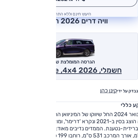
*
היעוץ חינם וללא התחייבות
וויה דרים 2026 חוות דעת
הגרסה המומלצת של אוטו
חשמלי, Long Range ,4x4 2026
קינן כהן
נבדק על ידי
ע כללי
בינואר 2024 החל שיווקו של המיניוואן החשמלי הענק וויה דרים. דג
זה הוצג בסין ב-2021 ונקרא 'דרימר', ומוצע שם גם בגרסה
היברידית-נטענת. הממדים נדיבים מאוד: אורך בסיס הגלגלים 320
ס"מ, אורך המרכב 531 ס"מ, רוחבו 199 ס"מ וגובהו 180 ס"מ. גם