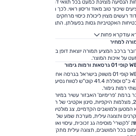
חות הנסיעה מצוינת כמעט בכל תוואי דרך – המתלים האדפטיביים
מציעים שיכוך טוב מאוד וריסון ראוי. לכך מוסיף WEY קופי 01 גם
וד רעשים מצוין ליכולת כיסוי מרחקים מרשימה במיוחד. מערכות
טיחות האקטיביות גסות בפעולתן. התנהגות הכביש מספקת אך
ין לא ברמתם של הטובים מתוצרת גרמניה. הנוחות בשבילים
א עוד
קרא פחות
ירה והיכולת מספקת לטיולי משפחות קלילים.
ורה למחיר
ובר ברכב המציע תמורה יוצאת דופן ביחס למחיר מבלי להתפשר
עט על איכות המוצר.
רסאות ורמות גימור
WEY קופי 01 משווק בישראל בגרסה אחת – היברידית-נטענת עם
476 כ"ס וסוללת 41.4 קוט"ש לטווח נסיעה מירבי של עד 146 ק"
תי רמות גימור.
 ברמת 'פרימיום' האבזור עשיר במיוחד וכולל: תאורת לד, חישוקי
"21, מצלמות היקפיות, סינון אקטיבי של רעשים, תפעול חשמלי לדלת
תא המטען ולמושבים הקדמיים, צג מולטימדיה גדול "14.6, מחוונים
מוקרנים ותצוגה עילית, מערכת שמע של אינפיניטי בעל
ד.
 'לקשרי' מוסיפה גג זכוכית, עיסוי ואוורור במושבים הקדמיים
ימום בכל המושבים, תצוגה עילית מתקדמת יותר, ריפוד אלקנטרה