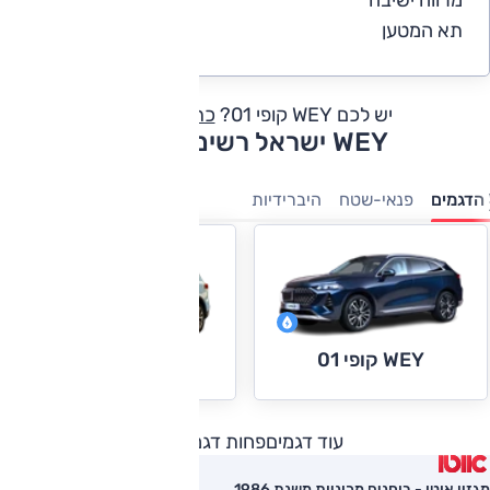
4.8
תא המטען
4.3
יש לכם WEY קופי 01?
כתבו חוות דעת
WEY ישראל רשימת דגמים
הדגמים
פנאי-שטח
היברידיות
WEY קופי 01
WEY קופי 02
עוד דגמים
פחות דגמים
מגזין אוטו - בוחנים מכוניות משנת 1986