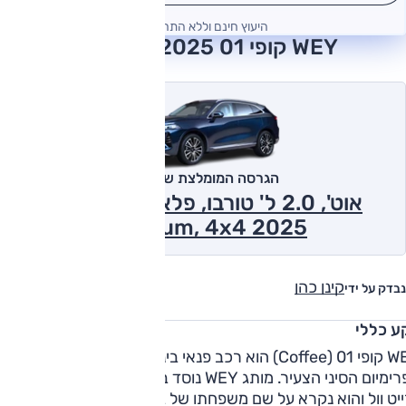
היעוץ חינם וללא התחייבות
WEY קופי 01 2025 חוות דעת
הגרסה המומלצת של אוטו
אוט', 2.0 ל' טורבו, פלאג אין הייבריד,
Premium, 4x4 2025
קינן כהן
נבדק על ידי
ע כללי
WEY קופי 01 (Coffee) הוא רכב פנאי בינוני (D-SUV) של מותג
הפרימיום הסיני הצעיר. מותג WEY נוסד בשנת 2016 ע"י קבוצת
ייט וול והוא נקרא על שם משפחתו של בעלי החברה.