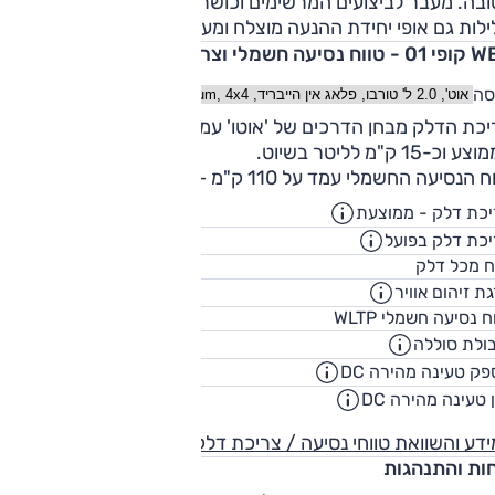
ובה. מעבר לביצועים המרשימים וכושר התאוצה המאפשר עקיפות
לות גם אופי יחידת ההנעה מוצלח ומעודן.
 נסיעה חשמלי וצריכת דלק
סה
צריכת הדלק מבחן הדרכים של 'אוטו' עמדה על 12 ק"מ לליטר
 וכ-15 ק"מ לליטר בשיוט.
 הנסיעה החשמלי עמד על 110 ק"מ – נתון מצוין.
כת דלק - ממוצעת
250
ק"מ/ליט
כת דלק בפועל
212.5
ק"מ/ליט
55
ח מכל דלק
ליט
ת זיהום אוויר
146
ח נסיעה חשמלי WLTP
ק"
ולת סוללה
45
קוט"
ק טעינה מהירה DC
50
קילווא
 טעינה מהירה DC
00:53
שעו
דע והשוואת טווחי נסיעה / צריכת דלק
חות והתנהגות