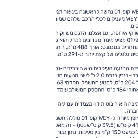
WEY קופי 01 נחשף לראשונה בינואר 2021 תחת השם 'מוקה', שכן
ב-WEY מעניקים לכלי הרכב שלהם שמות בהשראת משקאות קפה
ים.
וקי אירופה, וגם אצלנו, הדגם משווק תחת השם קופי 01.
קופי 01 מציע מימדים נדיבים למדי, והוא גדול ביחס למרבית הכלים
המתחרים בסגמנט: אורך 488 ס"מ, רוחב 196 ס"מ, גובה 169 ס"מ
יס גלגלים של קצת יותר מ-291 ס"מ.
ידת ההנעה העיקרית היא היברידית-נטענת המשלב בין מנוע
טורבו-בנזין בנפח 2.0 ל' לשני מנועים חשמליים. למנוע הבנזין הספק
של 204 כ"ס, למנוע החשמלי הקדמי 163 כ"ס, למנוע החשמלי
 וההספק המשולב עומד על 476 כ"ס.
התיבה היא רובוטית דו-מצמדית עם 9 הילוכים מפיתוח עצמי של
ברה.
באופן מיוחד, ל-WEY קופי 01 סוללה חשמלית גדולה במיוחד בקיבו
41.4 קוט"ש (39.5 קוט"ש נטו) – זה מאפשר לו טווח נסיעה חשמלי
של כמעט 150 ק"מ בין טעינות, נתון גבוה פי 2-3 ממרבית המתח