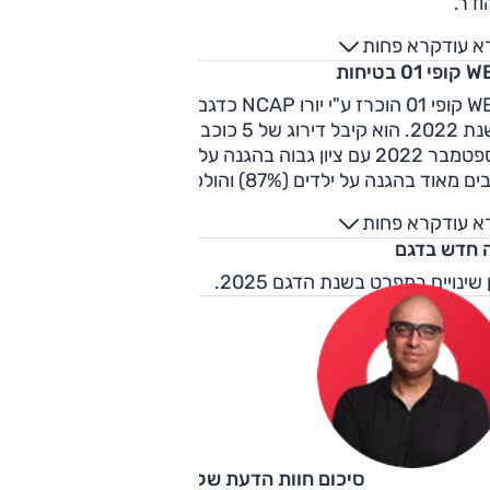
ודר.
א עוד
קרא פחות
 01 בטיחות
WEY קופי 01 הוכרז ע"י יורו NCAP כדגם הבטוח ביותר בסגמנט ש
לשנת 2022. הוא קיבל דירוג של 5 כוכבי בטיחות ע”י יורו NCAP
בספטמבר 2022 עם ציון גבוה בהגנה על מבוגרים (91%) וציונים
טובים מאוד בהגנה על ילדים (87%) והולכי רגל (79%). היצע
יחות המתקדמות כולל: בלימה אוטונומית, תיקון סטייה, ניטור
א עוד
קרא פחות
חים מתים ובקרת שיוט אדפטיבית ועוד כסטנדרט.
 חדש בדגם
 שינויים במפרט בשנת הדגם 2025.
סיכום חוות הדעת של קינן כהן