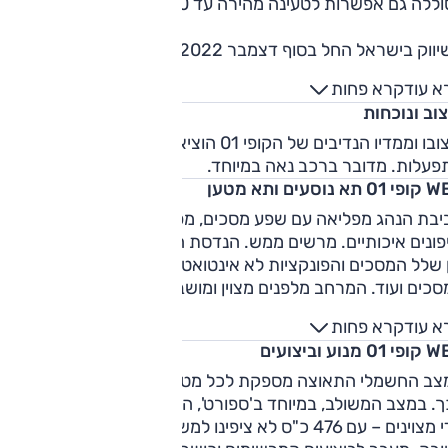
ללה גם אפשרות לטעינה מהירה עד 50 ק"ו.
ווק בישראל החל בסוף דצמבר 2022.
א עוד
קרא פחות
וב ונוכחות
עיצובו וממדיו הנדיבים של הקופי 01 הוציאו מאיתנו ומהסביבה קרי
פעלות. מדובר ברכב נאה במיוחד.
א נוסעים ותא מטען
יבת הנהג מפליאה עם שפע מסכים, מפלסים, אבזור עשיר, חומרי
פונים איכותיים. מרשים ממש. הנדסת האנוש טעונה שיפור – הניוו
 שלל המסכים והפונקציות לא אינטואטיבי, יש יותר מדי השתקפויו
כים ועוד. המרחב מלפנים מצוין ומושב הנהג מוצלח מאוד.
ניסה לשורה השניה נוחה ומהרחב שם מצוין, החומרים והאיכות
א עוד
קרא פחות
פנים נשמרת. תא המטען קטן לרכב שכזה (375 ל' בלבד).
 מנוע וביצועים
צב החשמלי התאוצה מספקת לכל מטלות היום-יום וקצת מעבר
. במצב המשולב, במיוחד ב'ספורט', הביצועים כבר טובים ממש ע
כדי מצוינים – עם 476 כ"ס לא ציפינו למשהו אחר ובכל זאת הופתענ