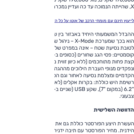
X, שהייתה הנמוכה עד כה ועדיין נמכרת.
לייעוץ חינם עם מומחי הרכב של אוטו על כל הדגמים חייג ל-3262* או לחץ כאן
ההבדל המשמעותי היחיד באבזור בין שתי רמות האבזור האלה
הוא בכך שמערכת X-Mode – ניהול שונה להנעה ולמתלים
לטובת נסיעת שטח – אינה במפרט של Z. שאר ההבדלים בעיקר
קוסמטיים: פסי הגג שחורים (כסופים ב-X), המושבים האחוריים
קצת פחות מתוחכמים (ללא כיוון זווית משענת הגב, למשל)
ונפקדים מנופי העברת הילוכים מההגה, משענת-יד בין המושבים
הקדמיים ומצלמת נסיעה לאחור וגם הפיה במפלט האחורי.
רשימת היש כוללת: בקרות אקלים (לא מפוצלת) ושיוט, מסך מגע
"6.2 (במקום "7), שקע USB (שניים ב-X) ומחשב דרך – אך לא
צבעוני.
הדוושה השלישית
העשרת היצע הפורסטר כוללת גם את תחילת היבוא של הגרסה
הידנית. מחיר הפורסטר עם תיבה ידנית של 6 הילוכים הוא