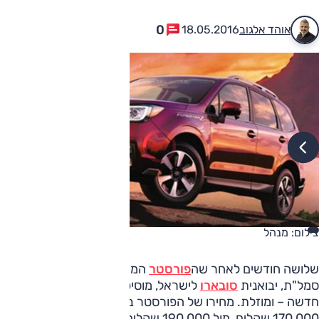
0
אוהד אלגוב
18.05.2016
צילום: מנהל
שלושה חודשים לאחר שה
פורסטר
המחודש הגיע לישראל,
סמל"ת, יבואנית
סובארו
לישראל, מוסיפה להיצע שלו רמת גימור
חדשה – ומוזלת. מחירו של הפורסטר ברמת האבזור הזו, Z, הוא
170,000 שקלים, מול 190,000 שקלים – מחירו ברמת האבזור