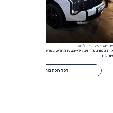
אלי שאולי, 05/08/2026
קיה ספורטאז' היברידי-נטען החדש בארץ – המחיר החל מ-220,000
שקלים
לכל הכתבות