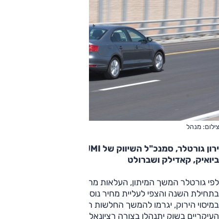
צילום: מנהל
ירון גורטלר, סמנכ"ל השיווק של UMI, יבואנית איסוזו,
ביואיק, קאדילק ושברולט
לפי גורטלר המשך המיתון, העלאות מחירי חלק מכלי הרכב
בתחילת השנה והצפי לעליית מחיר נוספת כתוצאה מהשינוי
במיסוי הירוק, יגרמו להמשך החלשות השוק. להערכתו השחקנים
העיקריים בשוק יתנהלו בצורה רציונאלית יותר מאשר בשנה