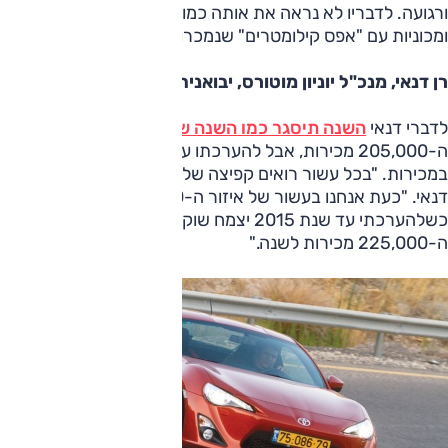
ורגועה. לדבריו לא נראה את אותה כמות מבצעים מטורפת
ומכוניות עם "אפס קילומטרים" שנמכרו על ידי חברות הליסינג.
רן דנאי, מנכ"ל יוניון מוטורס, יבואנית טויוטה
לדברי דנאי
השנה תיסגר כמו השנה שחלפה
, סביב אזור
ה-205,000 מכירות, אבל להערכתו עד 2015 נראה קפיצה
במכירות. "בכל עשור רואים קפיצה של 30% במכירות." אומר
דנאי. "כעת אנחנו בעשור של איזור ה-210,000 מכירות
כשלהערכתי עד שנת 2015 יצמח שוק הרכב הישראלי לאזור
ה-225,000 מכירות לשנה."