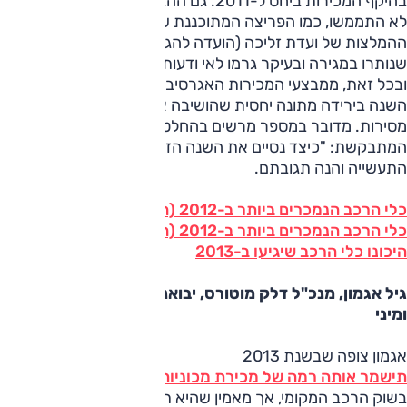
בהיקף המכירות ביחס ל-2011. גם ההבטחות הגדולות של השנה
לא התממשו, כמו הפריצה המתוכננת של בטר פלייס או
ההמלצות של ועדת זליכה (הועדה להגברת התחרות בענף)
שנותרו במגירה ובעיקר גרמו לאי ודעות בענף.
ובכל זאת, ממבצעי המכירות האגרסיביים עזרו לנו לסיים את
השנה בירידה מתונה יחסית שהושיבה את 2012 על 204,968
מסירות. מדובר במספר מרשים בהחלט המוביל לשאלה
המתבקשת: "כיצד נסיים את השנה הזו?" שאלנו את בכירי
התעשייה והנה תגובתם.
כלי הרכב הנמכרים ביותר ב-2012 (חלק א')
כלי הרכב הנמכרים ביותר ב-2012 (חלק ב')
היכונו כלי הרכב שיגיעו ב-2013
גיל אגמון, מנכ"ל דלק מוטורס, יבואנית מאזדה, פורד, ב.מ.וו
ומיני
אגמון צופה שבשנת 2013
תישמר אותה רמה של מכירת מכוניות חדשות
בשוק הרכב המקומי, אך מאמין שהיא תהיה הרבה יותר יציבה