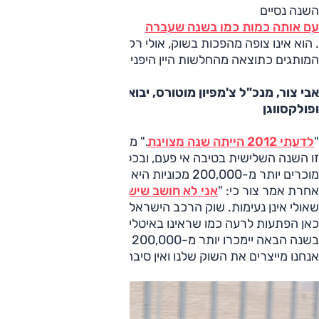
השנה נסיים
עם אותה כמות כמו בשנה שעברה
. הוא אינו צופה מהפכות בשוק, אולי רק שינויים במאזן הכוחות בין
המותגים כתוצאה מהחלשות היין היפני.
אבי צור, מנכ"ל צ'מפיון מוטורס, יבואנית אודי, סיאט, סקודה
ופולקסווגן
"
לדעתי 2012 הייתה שנה מצוינת
." מסביר צור. "מבחינת כמות
זו השנה השלישית בטיבה אי פעם, ובכלל לדעתי כל שנה בה
מוכרים יותר מ-200,000 מכוניות היא מצוינת." בהזדמנות
אחרת אמר צור כי: "
אני לא חושב שיש כאן מיתון
, אלא תחושות
שאולי אינן נעימות. שוק הרכב הישראלי מאוד עקבי ואני לא צופה
כאן הפתעות לרעה כמו שראינו באיטליה או ספרד." להערכתו גם
בשנה הבאה יימכרו יותר מ-200,000 מכוניות: "בסופו של דבר
אנחנו מייצרים את השוק שלנו ואין סיבה שהוא לא יהיה טוב."