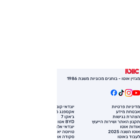
מגזין אוטו - בוחנים מכוניות משנת 1986
מדיניות פרטיות
יונדאי קונה
השוואת רכב
אבטחת מידע
אקספנג G6
רכב חדש
הצהרת נגישות
ג׳אקו 7
מחירון רכב
תקנון האתר ושירות הייעוץ
BYD אטו 3
מימון לרכב
אודות אוטו
יונדאי אלנטרה
אוטו השנה 2025
טויוטה יאריס קרוס
לעבוד באוטו
סקודה אוקטביה