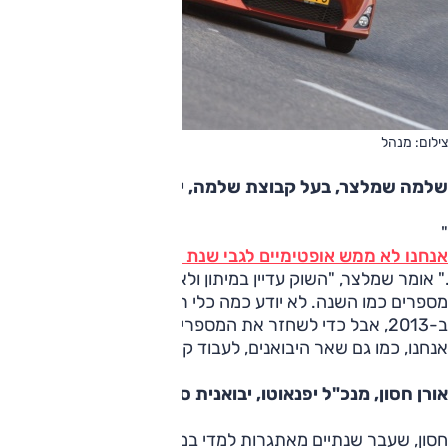
צילום: מנהל
שלמה שמלצר, בעל קבוצת שלמה, יבואנית אופל
"
אנחנו לא ממש אופטימיים לגבי שנת 2013
." אומר שמלצר, "השוק עדיין במיתון ולא בטוח שנגיע לאותם
מספרים כמו השנה. לא יודע כמה כלי רכב ישווקו בישראל
ב-2013, אבל כדי לשחזר את המספרים של השנה נצטרך
אנחנו, כמו גם שאר היבואנים, לעבוד קשה מאוד."
אורן חסון, מנכ"ל יפנאוטו, יבואנית סובארו
חסון, שעבר שנתיים מאתגרות למדי במקום מושבו, מעריך כי את