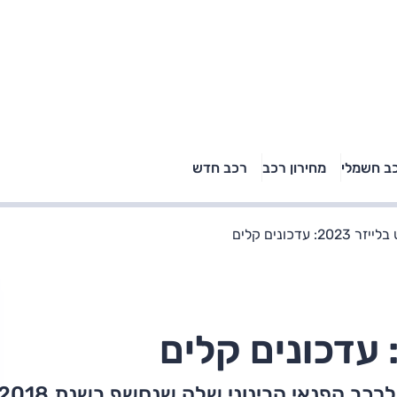
טויוטה ראב 4, קיה
ב חשמלי
מחירון רכב
רכב חדש
רכבי הסלב
ספורטאז' לונג ויונדאי
"הצל"
טוסון לונג ראש בראש: על
הנייר ועל הכביש
20: עדכונים קלים
כב הפנאי הבינוני שלה שנחשף בשנת 2018