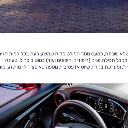
 שלא שונתה, למעט מסך המולטימדיה שמוצע כעת בכל רמות הגימ
אינץ' במקום 8 עד כה, וברמת הגימור 'RS' ניתן לקבל חבילת פנים (ריפודים, דיפונים ועוד) במוטיב כחול. טעינה
לרי נוספה כעת לרמות הגימור 'RS' ו'פרימייר', ומערכת בקרת שיוט אדפטיבית נוספה כאופציה לרמות הגימו