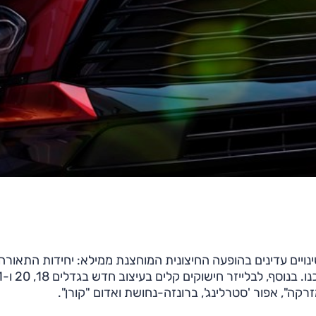
נויים עדינים בהופעה החיצונית המוחצנת ממילא: יחידות התאורה
מלפנים ומאחור הן כעת בלד
רקה", אפור 'סטרלינג', ברונזה-נחושת ואדום "קורן".