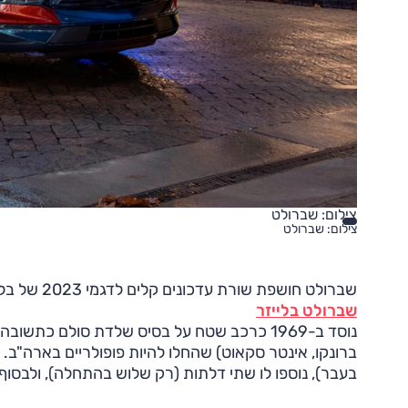
צילום: שברולט
צילום: שברולט
שברולט חושפת שורת עדכונים קלים לדגמי 2023 של בלייזר, רכב הפנאי הבינוני (D-SUV) שלה.
שברולט בלייזר
נוסד ב-1969 כרכב שטח על בסיס שלדת סולם כתש
ברונקו, אינטר סקאוט) שהחלו להיות פופולריים בארה"ב.
בעבר), נוספו לו שתי דלתות (רק שלוש בהתחלה), ולבסוף ירד