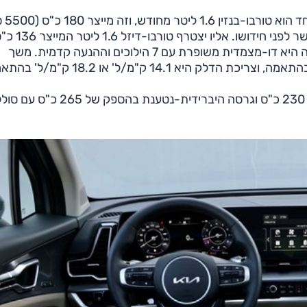
ספורטאז' משוק עם 
ו-27 קג"מ (1500-4500 סל"ד) ואמור להיות חסכוני מאשר לפני חידושו. אליו יצטרף טורב
(4000 סל"ד) ו-28.6 קג"מ (1500-3000 סל"ד). התיבה היא דו-מצמדית משופרת עם 7 הילוכים וההנעה קדמית. משך
בחודשים הקרובים קיה צפויה להשיק גרסה היברידית עם 230 כ"ס וגרסה היברידית