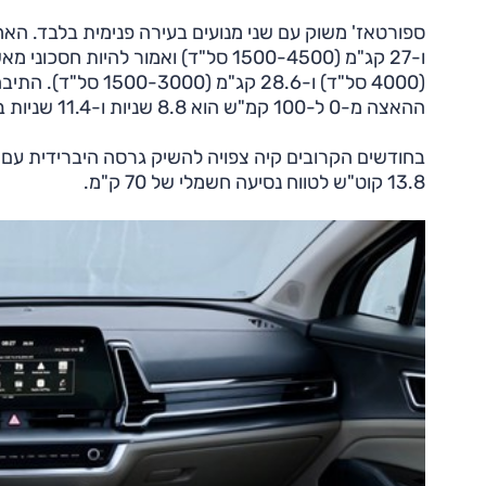
ההאצה מ-0 ל-100 קמ"ש הוא 8.8 שניות ו-11.4 שניות בהתאמה, וצריכת הדלק היא 14.1 ק"מ/ל' או 18.2 ק"מ/ל' בהתאמה.
13.8 קוט"ש לטווח נסיעה חשמלי של 70 ק"מ.