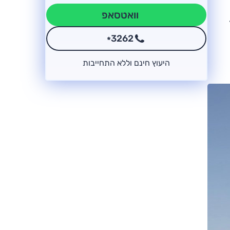
וואטסאפ
3262
*
היעוץ חינם וללא התחייבות