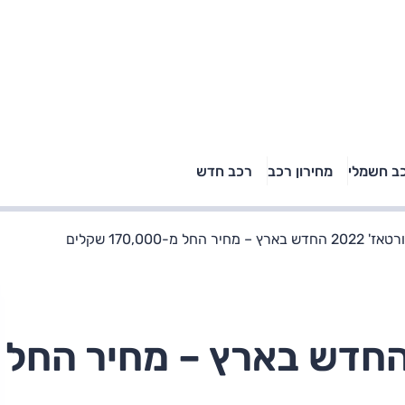
טויוטה ראב 4, קיה
ב חשמלי
מחירון רכב
רכב חדש
רכבי הסלב
ספורטאז' לונג ויונדאי
"הצל"
טוסון לונג ראש בראש: על
הנייר ועל הכביש
– מחיר החל מ-170,000 שקלים
ה ספורטאז' 2022 החדש בארץ – מחיר החל