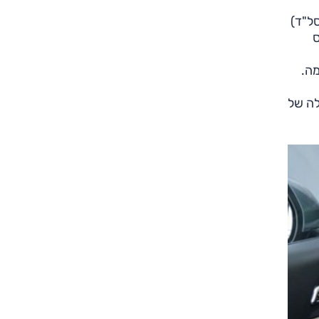
שני מנועים בעירה פנימית בלבד. האחד הוא טורבו-בנזין 1.6 ליטר מחודש, וזה מייצר 180 כ"ס (5500 סל"ד)
ו-דיזל 1.6 ליטר המייצר 136 כ"ס
-נטענת בהספק של 265 כ"ס עם סוללה של