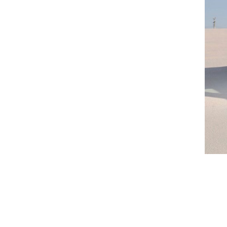
צילום: רונן טופלברג
צילום: רונן טופלברג