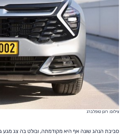
צילום: רונן טופלברג
סביבת הנהג שונה אף היא מקודמתה, ובולט בה צג מגע גדול "12.3 המחובר למחוונים מוקרנים (ברמות הגימור הגבוה