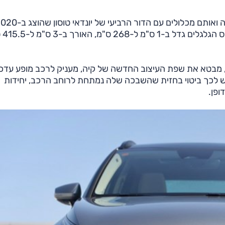
ספורטאז' חולק אותה רצפה ואותם מכלולים עם הדור הרביעי של יונדאי 
ומשווק כאן מ-21
, מבטא את שפת העיצוב החדשה של קיה, מעניק לרכב מופע עדכנ
דם ומתכתב עם זה של רכב הפנאי החשמלי EV6. יש לכך ביטוי בחזית שהשבכה שלה נמתחת לרוחב הרכב, יחידות
ופן.