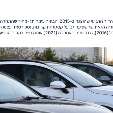
כזכור, הייתה זו גרסת 1.6 ליטר ברמת הגימור 'אורבן' של הדור הרביעי שהוצגה ב-2015 והביאה עימה תג-מחיר שהתחרה
יה הזאת שהשפיעה גם על קטגוריות קרובות, וספורטאז' עצמו ה
לדגם הפנאי הנמכר ביותר – שנה אחת הנמכר ביותר בכלל (2016), גם בשנתו האחרונה (2021) אותה סיים במקום הרב