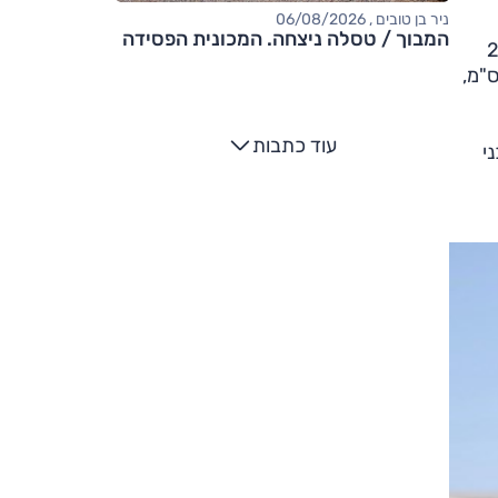
ניר בן טובים , 06/08/2026
המבוך / טסלה ניצחה. המכונית הפסידה
טוסון שהוצג ב-2020
20. טוסון החדש מעט גדול מקודמו; בסיס הגלגלים גדל ב-1 ס"מ ל-268 ס"מ, האורך ב-3 ס"מ ל-415.5 ס"מ,
עוד כתבות
י