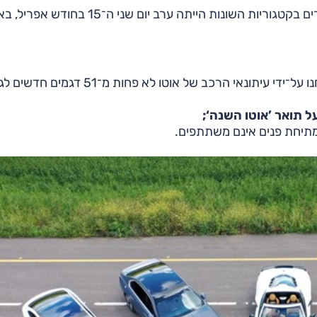
ההכרזה על הזוכה בתואר ’אוטו השנה 2024‘ ועל הנבחרים בקטגוריות השונות הייתה ערב יום שני ה־
מאז סגירת הרשימה ב־2023 ועד סגירתה ב־2024, נבחנו על־ידי עיתונאי הרכב של אוטו לא פחות מ־1
 תואר ’אוטו השנה‘;
מתיחת פנים אינם משתתפים.