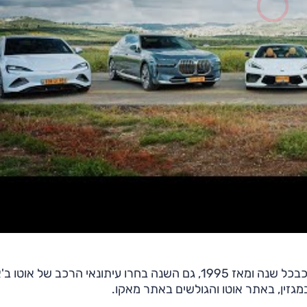
זו השנה ה־29 ברציפות בה נערכת תחרות ’אוטו השנה‘. כבכל שנה ומאז 1995, גם השנה בחרו עיתונאי הרכב של או
מגזין, באתר אוטו והגולשים באתר מאקו.