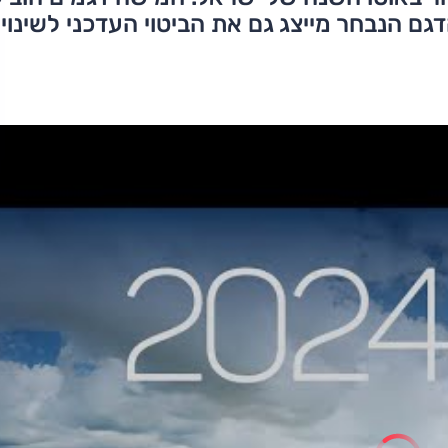
דגמים החדשים שנבחנו ב־2023, והדגם הנבחר מייצג גם את הביטוי העדכני לשינו