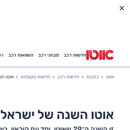
פריט מהיר
חדשות רכב
מבחני רכב
השוואות רכב
רכ
באיזה רכב פנאי נוסעת
אגם בוחבוט?
אוטו
כתבות
חדשות רכב
חדשות מקומיות
אוטו השנה של י
אוטו השנה של ישראל 2024 – יונדאי איוניק 6
זו השנה ה־29 שאוטו, יחד עם ק