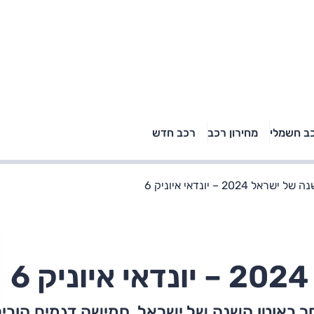
טויוטה ראב 4, קיה
ב חשמלי
מחירון רכב
רכב חדש
רכבי הסלב
ספורטאז' לונג ויונדאי
"הצל"
טוסון לונג ראש בראש: על
הנייר ועל הכביש
שראל 2024 – יונדאי איוניק 6
וראיו, בוחר באוטו השנה של ישראל. חמישה דגמים הוביל