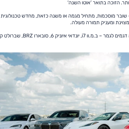
ותר. הזוכה בתואר ’אוטו השנה‘
– שובר מוסכמות, מתחיל מגמה או משנה כזאת, מחדש טכנולוגית 
צוינת ומעניק תמורה מעולה.
אחרי ניפוי ארוך, קשה וסבוך, לפחות בחלקו, הגיעו חמישה דגמים לגמר – ב.מ.וו i7, יונדא