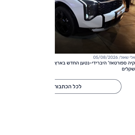
אלי שאולי, 05/08/2026
קיה ספורטאז' היברידי-נטען החדש בארץ – המחיר החל מ-220,000
שקלים
לכל הכתבות