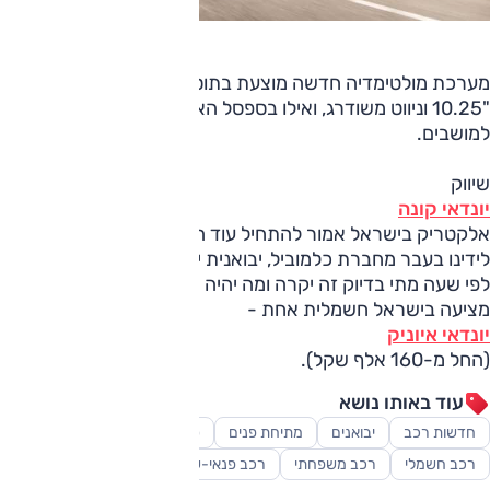
מערכת מולטימדיה חדשה מוצעת בתוספת תשלום, עם מסך
"10.25 וניווט משודרג, ואילו בספסל האחורי מוצע כעת חימום
למושבים.
שיווק
יונדאי קונה
אלקטריק בישראל אמור להתחיל עוד השנה, כך לפי מידע שהגיע
לידינו בעבר מחברת כלמוביל, יבואנית יונדאי. עם זאת, לא ידוע
לפי שעה מתי בדיוק זה יקרה ומה יהיה מחירו. כלמוביל כבר
מציעה בישראל חשמלית אחת -
יונדאי איוניק
(החל מ-160 אלף שקל).
עוד באותו נושא
חדשות רכב
יבואנים
מתיחת פנים
סופרמיני
סקירות
רכב חשמלי
רכב משפחתי
רכב פנאי-שטח