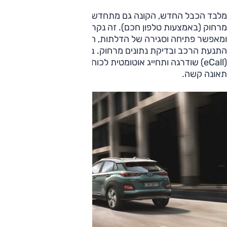
מלבד הכבל החדש, הקונה גם מתחדש ביישומון חדש לשליטה
מרחוק (באמצעות טלפון חכם). זה נקרא "בלו לינק" (Blue Link)
ומאפשר פתיחה וסגירה של הדלתות, הפעלת בקרת האקלים,
התנעת הרכב ובדיקת נתונים מרחוק. בנוסף, מערכת ה"אי-קול"
(eCall) שודרגה ותחייג אוטומטית לכוחות החירום במקרה של
תאונה קשה.