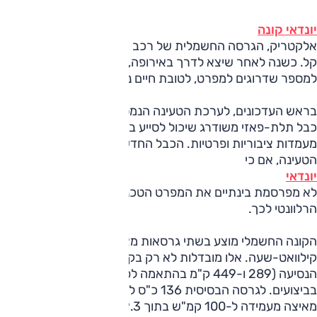
יונדאי קונה
אלקטריק, הגרסה החשמלית של רכב הפנאי הקטן, עובר רענון
קל. כשנה לאחר שיצא לדרך באירופה, הקונה אלקטריק זוכה
למספר שדרוגים למפרט, לטובת חיים נוחים יותר לבעליו.
בראש העדכונים, לערכת הטעינה הנמסרת עם הרכב מצטרף
כבל תלת-פאזי משודרג שיכול לסייע בטעינה של עד 11 קילוואט
מעמדות ציבוריות ופרטיות. הכבל החדש צפוי לקצר את זמני
הטעינה, אם כי
יונדאי
לא מפרסמת בינתיים את המפרט הטכני המלא ובפרט את הנתון
הרלוונטי לכך.
הקונה החשמלי מוצע בשתי גרסאות מצברים - 39.2 או 64
קילוואט-שעה. אלו מובדלות לא רק בקיבולת, אלא גם בטווח
הנסיעה (289 ו-449 ק"מ בהתאמה לפי תקן WLTP), כמו גם
בביצועים. לגרסה הבסיסית 136 כ"ס לעומת 204 לבכירה והיא
מאיצה מעמידה ל-100 קמ"ש בתוך 9.3 שניות, לעומת 7.6.