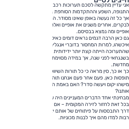
אני עדיין מתקשה לסכם תערוכות רכב בסין. הן משקפות את
התנופה, השפע וההתקדמות הסוחפת בתעשייה הרכב המקומית,
אך כל זה נעשה באופן שאינו מסודר. הרבה מותגים צצים חדשות
לבקרים, אחרים משנים את אופיים ואלה מקשים על הבנת דרכם,
אופיים ומה נמצא בבסיסם.
גם כאן הרבה דגמים נראים דומים כאילו כולם עוצבו באותו מקום.
איכשהו, למרות המחסור בדוברי אנגלית וכיתוב מובן, נראה
שהתערוכה הייתה קצת יותר ידידותית למשתמש מאשר זו
בשנגחאי לפני שנה, אך במידה מסוימת גם פחות מרגשת ופחות
מחדשת.
כך או כך, סין מראה כי כל תורות השיווק המוכרות במערב אינן
תופסות כאן. פעם אחר פעם אנחנו תוהים איך זה יגמר? האם אם
מישהו יקום ויעשה סדר? האם באמת הרבה מותגים ינטשו
אותנו?
מבחינתי אחד הדברים המעניינים היה שגם מותגים ותיקים מנסים
בכל זאת לחזור לזירה המקומית – אם דרך הקמת חטיבות ואם
דרך התבססות על פיתוחים של אותם יצרנים שלפני שנים לא
רבות למדו מהם איך לבנות מכוניות.