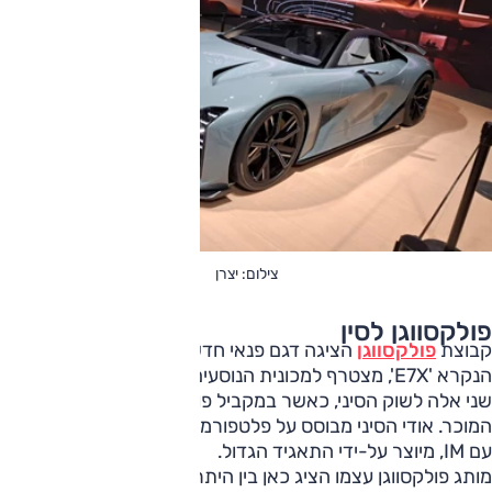
צילום: יצרן
פולקסווגן לסין
קבוצת
פולקסווגן
הציגה דגם פנאי חדש של אודי סין (AUDI)
הנקרא 'E7X', מצטרף למכונית הנוסעים E5 שהוצגה לפני שנה –
שני אלה לשוק הסיני, כאשר במקביל פועל מותג
אודי
(Audi)
המוכר. אודי הסיני מבוסס על פלטפורמה של סאיק, חולק אותה
עם IM, מיוצר על-ידי התאגיד הגדול.
מותג פולקסווגן עצמו הציג כאן בין היתר את ID. Aura T6 – רכב