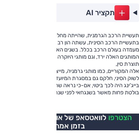
תקציר AI
תעשיית הרכב הגרמנית, שהייתה מחלוצות הפעילות הזרה
בתעשיית הרכב הסינית, עשתה הון רב בפעילות הזאת, גם בזכות
מעמדה בעולם הרכב בכלל. בשנים האחרונות היקף המכירות של
המותגים האלה ירד, וגם מותגי היוקרה מאותגרים על-ידי מיטב
תוצרת סין,
אלה המקוריים, כמו מותגי גרמניה, מייצרים דגמים מותאמים
לשוק הסיני, חלקם גם במסגרת המיועדת רק לשם. בתערוכה
בייג'ינג היה לכך ביטוי, אם-כי נראה שהתצוגה הזאת הייתה
בולטת פחות מאשר בשנגחאי לפני שנה.
הצטרפו
לוואטסאפ של אוטו, כל העדכונים
בזמן אמת