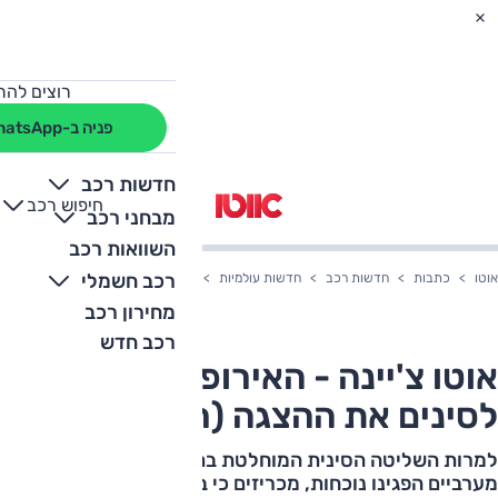
רוצים להת
פניה ב-WhatsApp
חדשות רכב
חיפוש רכב
+
-
מבחני רכב
השוואות רכב
רכב חשמלי
אוטו
כתבות
חדשות רכב
חדשות עולמיות
אוטו צ'יינה - האירופים ניסו לגנוב לס
מחירון רכב
רכב חדש
אוטו צ'יינה - האירופים ניסו לגנוב
לסינים את ההצגה (חלק ג')
למרות השליטה הסינית המוחלטת בתערוכה בייג'ינג, יצרנים
מערביים הפגינו נוכחות, מכריזים כי בכוונתם לשמר פעילות