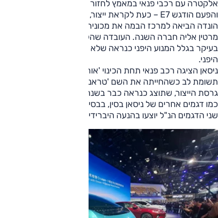
אלקטרה עם רכבי פנאי במאמץ לחזור לקדמת הבמה בסין,
והפעם הודגש E7 – כעת לקראת ייצור, לפני שנה כאב טיפוס.
הונדה הביאה למרכז הבמה את מכונית הפורמולה 1 של אסטון
מרטין אליה חברה השנה. העובדה שהקבוצה נכשלה במסלול
בעיקר בגלל המנוע היפני כנראה שלא הטרידה את אנשי המותג
היפני.
ניסאן הציגה רכב פנאי תחת הכינוי 'אורבן קונספט' ומשכה
תשומת לב כשהחייתה את השם 'טראנו' ברכב עם מראה קשוח.
גרסת הייצור, שתוצג כנראה כבר בשנה הבאה, תשתמש כנראה,
כמו דגמים אחרים של ניסאן בסין, בבסיס ובמכלולים של דונגפנג.
שני הדגמים הנ"ל יוצעו בהנעה היברידית-נטענת.