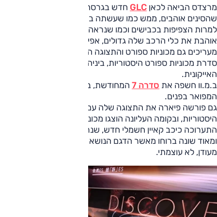
מרצדס הביאה לכאן
GLC
חדש בגרסה מוארכת בדיוק כמו
שהסינים אוהבים, ממש כמו שעשתה ב.מ.וו עם
iX3
החדש.
למרות הצפיפות בכבישים וכמו שנראה בכבישי בייג'ינג, סין
אוהבת את כלי הרכב שלה גדולים, אפילו גדולים מאוד. בסין
מעריכים גם מכוניות ספורט והתצוגה הנאה של מרצדס כללה
סדרת מכוניות ספורט היסטוריות, ביניהן SLR מקלארן
האייקונית.
ב.מ.וו חשפה את
סדרה 7
המחודשת, במלוא הדרה המוחצן בחוץ,
המפואר בפנים.
גם פורשה פיארה את התצוגה שלה עם מכוניות ספורט
היסטוריות, ובקומה העליונה הוצגו מכוניות מרוץ של ממש. בקומת
התערוכה כיכב קאיין חשמלי חדש, שנראה לטעמי נמוך מדי
ומאוד שונה ברוחו מאשר הדגם הנושא שם זה עם מנוע הבנזין –
מעודן, לא עוצמתי.