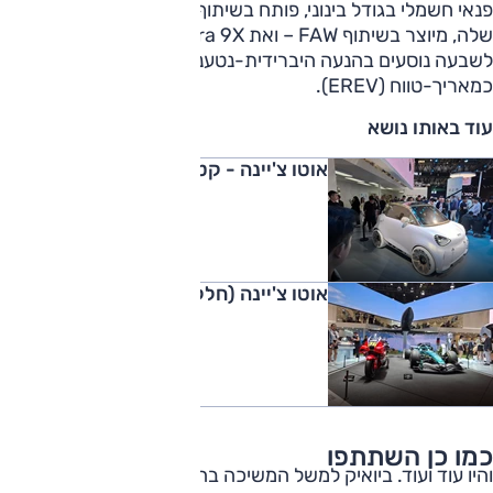
פנאי חשמלי בגודל בינוני, פותח בשיתוף אקספנג ועם מכלולים
שלה, מיוצר בשיתוף FAW – ואת ID. Era 9X: דגם פנאי גדול
לשבעה נוסעים בהנעה היברידית-נטענת עם מנוע בנזין
כמאריך-טווח (EREV).
עוד באותו נושא
אוטו צ'יינה - קטנה מול גדולים (חלק ב')
אוטו צ'יינה (חלק א')
כמו כן השתתפו
והיו עוד ועוד. ביואיק למשל המשיכה בהצגת דגמי סדרת