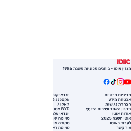
מגזין אוטו - בוחנים מכוניות משנת 1986
מדיניות פרטיות
יונדאי קונה
השוואת רכב
אבטחת מידע
אקספנג G6
רכב חדש
הצהרת נגישות
ג׳אקו 7
מחירון רכב
תקנון האתר ושירות הייעוץ
BYD אטו 3
מימון לרכב
אודות אוטו
יונדאי אלנטרה
אוטו השנה 2025
טויוטה יאריס קרוס
לעבוד באוטו
סקודה אוקטביה
צור קשר
טויוטה ראב 4