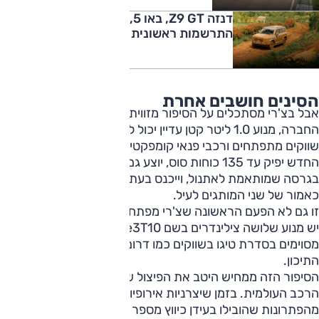
דנזה Z9 GT, באו 5, יאנגוואנג U8 –
התרשמות ראשונית
הסינים חושבים אחרת
אבל בצ'רי מסתכלים על הסיפור מזווית אחרת לגמרי. מבחינת
החברה, מנוע 1.0 ליטר קטן עדיין יכול להיות פתרון יעיל וזול עבור
שווקים מתפתחים ורכבי פנאי קומפקטיים. לפי הדיווחים, המנוע
החדש יפיק עד 135 כוחות סוס, יוצע גם בגרסה מחושמלת וגם
בגרסה שמותאמת לאתנול, וייכנס בעתיד לדגמים הקטנים ביותר
כאמור של שני המותגים לעיל.
זו גם לא הפעם הראשונה שצ'רי מפתחת מנוע כזה. לחברה כבר
יש מנוע שלושה צילינדרים בשם e3T10, שמשמש בדגמים
מסוימים בסדרת טיגו בשווקים כמו דרום אמריקה, רוסיה והמזרח
התיכון.
הסיפור הזה ממחיש היטב את הפיצול שנוצר כיום בתעשיית
הרכב העולמית. בזמן שיצרניות אירופיות מתחילות לסגת מחלק
מהפתרונות שהובילו בעידן כיווץ מספר הבוכנות, יצרניות סיניות