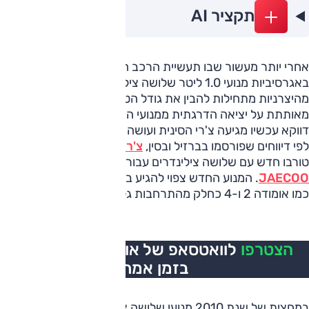
תקציר AI
אחרי יותר מעשור שבו תעשיית הרכב האירופית דחפה
באגרסיביות מנועי 1.0 ליטר שלושה צילינדרים, נראה שחלק
מהיצרניות מתחילות להבין את גודל הטעות. פולקסווגן כבר
מאותתת על יציאה הדרגתית ממנועי ה-1.0 TSI באירופה, אבל
דווקא עכשיו מגיעה צ'רי הסינית ועושה בדיוק את ההפך.
לפי דיווחים שפורסמו בברזיל ובסין,
צ'רי
מפתחת מנוע 1.0 ליטר
טורבו חדש עם שלושה צילינדרים עבור מותגי
OMODA
ו-
JAECOO
. המנוע החדש צפוי להגיע בעתיד לדגמים קטנים יותר
כמו אומודה 2 ו-4 כחלק מהתרחבות גלובלית של שני המותגים.
הצטרפו
לוואטסאפ של אוטו, כל העדכונים
בזמן אמת
במחצית של שנת 2010 מנועי שלושה צילינדרים הפכו כמעט