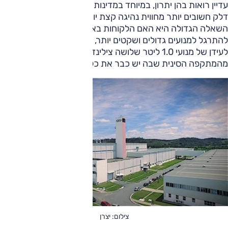
עדיין רואות בהן יתרון, במיוחד במדינות שבהן מחיר, מיסוי וצריכת
דלק חשובים יותר מחווית נהיגה קצת יותר מעודנת כנראה.
השאלה הגדולה היא האם הלקוחות באירופה, שכבר התחילו
להתרגל למנועים גדולים ושקטים יותר, באמת ירצו לחזור שוב
לעידן של מנועי 1.0 ליטר שלושה צילינדרים, שכן גם זו תהיה חלק
מהמתקפה הסינית שבה יש כבר את כל האמצעים החשמליים.
צילום: יצרן