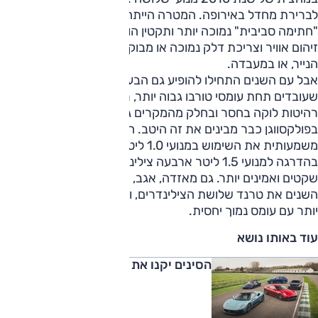
לברירת מחדל באירופה. המטרה הייתה למצוא נוסחה שתייצר
"חתימה סביבית" נמוכה יותר ותקטין הוצאות; פחות נפח, פחות
זיהום אוויר וצריכת דלק נמוכה או מבוקרת כהלכה, לפחות על
הנייר, או במעבדה.
אבל עם השנים התחילו להופיע גם הבעיות. מנועים קטנים
שעובדים תחת עומסי טורבו גבוה יותר, רעידות, תחושה של
רהיטות לוקה בחסר ובחלק מהמקרים גם בעיות אמינות.
בפולקסווגן כבר מבינים את זה היטב. החברה צפויה לצמצם
משמעותית את השימוש במנועי 1.0 ליטר באירופה ולעבור
בהדרגה למנועי 1.5 ליטר ארבעה צילינדרים, שנחשבים חלקים,
שקטים ואמינים יותר. גם מאזדה, אגב, כמעט לא אימצה לאורך
השנים את טרנד שלושת הצילינדרים, והעדיפה מנועים גדולים
יותר עם עומס נמוך יחסית.
עוד באותו נושא
הסינים יקנו את מזראטי?