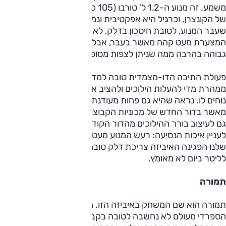
משמע. זה מנוע ה-1.2 ל' טורבו (105 כ"ס) שנפוצה בדגמים רבים
של הקונצרן, וכרגיל היא אפקטיבית ונמרצת מאוד. העדכון הקל
שעבר המנוע, לטובת חיסכון בדלק, לא שינה זאת. ייתכן שתגובת
המצערת מעט קהה מאשר בעבר, אבל אין סיבה לתלונות. היכולת
גבוהה בהרבה ממה שניתן לצפות מסופרמיני זולה.
פעולת התיבה הדו-מצמדית טובה למדי, למעט התחושה שהיא
ממהרת מדי להעלות הילוכים ולהציב את המנוע בתחומים לא
נוחים לו. נראה שהיא גם פחות מעודנת (בייחוד בזחילה וזינוק)
מאשר בדור החדש של מכוניות הקבוצה. דברים אלה מתייחסים
גם לעיצוב בורר ההילוכים מהדור הקודם ולתפעולו. ובהמשך
לעניין איכות הנסיעה: רעש המנוע מעט נוכח מדי. בתנאי הנהיגה
שלנו הפגינה האיביזה צריכת דלק טובה מאוד, ורשמה 18 ק"מ
לליטר ביום לא מאומץ.
תמורה
תמורה הוא שם המשחק באיביזה הזו. הסופרמיני של המותג
הספרדי מעולם לא נחשבה לטובה בקבוצתה, ובגילה המתקדם