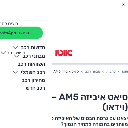
רוצים להת
פניה ב-WhatsApp
חדשות רכב
חיפוש רכב
+
-
מבחני רכב
השוואות רכב
רכב חשמלי
אוטו
כתבות
מבחני רכב
סיאט איביזה AM5 – מבחן דרכים (וידאו)
מחירון רכב
רכב חדש
סיאט איביזה AM5 – מבחן דרכים
(וידאו)
יצאנו עם גרסת הבסיס של האיביזה כדי לבדוק - על מה
מוותרים בתמורה למחיר הנמוך?