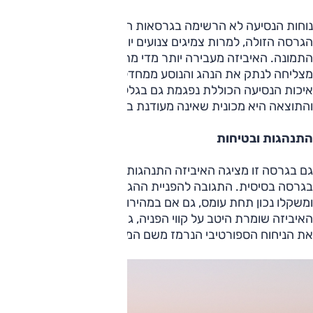
נוחות הנסיעה לא הרשימה בגרסאות האחרות של האיביזה, וגם
הגרסה הזולה, למרות צמיגים צנועים יותר, אינה משנה את
התמונה. האיביזה מעבירה יותר מדי מתלאות הכביש פנימה, ולא
מצליחה לנתק את הנהג והנוסע ממחדלי האחזקה הביטומניים.
איכות הנסיעה הכוללת נפגמת גם בגלל רעשי כביש ורוח בולטים,
והתוצאה היא מכונית שאינה מעודנת במיוחד.
התנהגות ובטיחות
גם בגרסה זו מציגה האיביזה התנהגות הולמת, בוודאי כשמדובר
בגרסה בסיסית. התגובה להפניית ההגה נחושה מזאת שזכרנו
ומשקלו נכון תחת עומס, גם אם במהירות גבוהה הוא מעט קל מדי.
האיביזה שומרת היטב על קווי הפניה, גם אם התנהגותה חסרה
את הניחוח הספורטיבי הנרמז משם המותג.