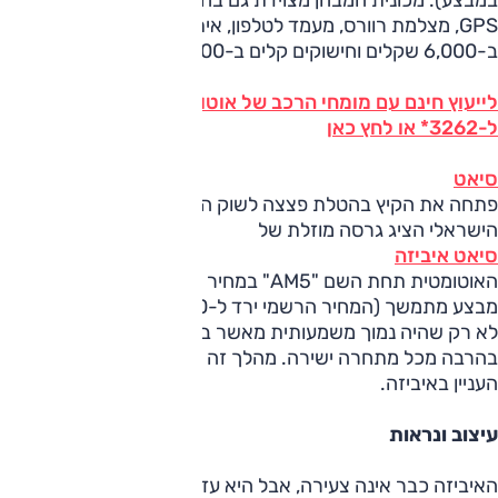
במבצע). מכונית המבחן מצוידת גם בחבילת אבזור הכוללת
GPS, מצלמת רוורס, מעמד לטלפון, איתורן וחיישני רוורס
ב-6,000 שקלים וחישוקים קלים ב-2,400 שקלים.
לייעוץ חינם עם מומחי הרכב של אוטו על סיאט איביזה חייג
ל-3262* או לחץ כאן
סיאט
פתחה את הקיץ בהטלת פצצה לשוק הרכב הישראלי. היבואן
הישראלי הציג גרסה מוזלת של
סיאט איביזה
האוטומטית תחת השם "AM5" במחיר של 80,000 שקלים, במעי
מבצע מתמשך (המחיר הרשמי ירד ל-86,000 שקלים). מחיר זה
לא רק שהיה נמוך משמעותית מאשר בעבר, אלא בעיקר זול
בהרבה מכל מתחרה ישירה. מהלך זה בהחלט עורר מחדש את
העניין באיביזה.
עיצוב ונראות
האיביזה כבר אינה צעירה, אבל היא עדיין נאה ועיצובה עדכני.