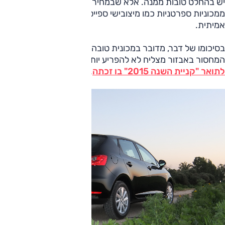
יש בהחלט טובות ממנה. אלא שבמחיר כזה, אשר אינו יקר
ממכוניות ספרטניות כמו מיצובישי ספייסטאר, מדובר במציאה
אמיתית.
בסיכומו של דבר, מדובר במכונית טובה, שימושית וזריזה. גם
המחסור באבזור מצליח לא להפריע יותר מדי, והיא בהחלט ראויה
לתואר "קניית השנה 2015" בו זכתה
.