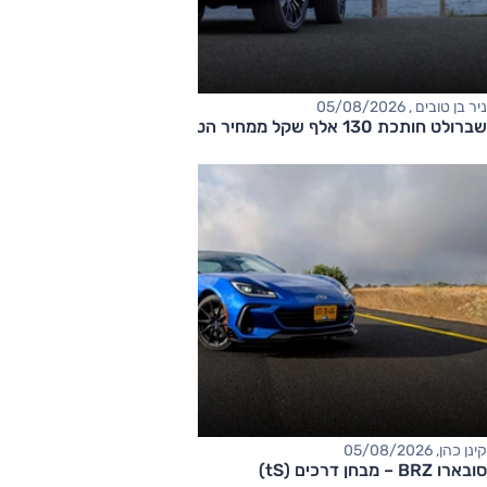
ניר בן טובים , 05/08/2026
שברולט חותכת 130 אלף שקל ממחיר הטאהו
קינן כהן, 05/08/2026
סובארו BRZ – מבחן דרכים (tS)