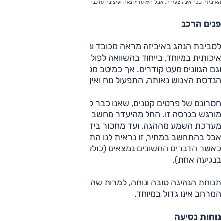
האיביזה כבר אינה צעירה, אבל היא עדיין נאה ועיצובה עדכני
פנים הרכב
לסביבת הנהג באיביזה מראה מכובד ונעים. הפלסטיקה אינה
איכותית במיוחד, בייחוד בהשוואה לפולו, האחות מבית פולקסווגן,
וגם הגוונים מעט קודרים. אך כמיטב מסורת קונצרן פולקסווגן
הנדסת האנוש נאותה, התפעול נוח ואין כאן פרטים מעליבים.
חסרונם של פרטים קטנים, שאנו כבר לוקחים כברור מאליו,
מורגש בגרסה זו. החל מהיעדר מחשב דרך, עבור בתפעול
מערכת השמע מההגה, ועד מחסור בידיות אחיזה ותאורת מפות.
אבל בהתחשב במחיר, זו נראית לנו התפשרות סבירה, במיוחד
כאשר הדברים החשובים נמצאים (כולל אפילו הרמת חלונות
בנגיעה אחת).
תנוחת הנהיגה טובה ונוחה, למרות שהמושב מעט פשוט. מאחור
המרחב אינו גדול במיוחד.
נוחות נסיעה