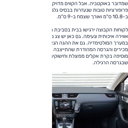
שמדובר באוקטביה. אבל הקווים מדויקים ופשוטים יותר, עם
פרופורציות טובות שנעזרות בבסיס גלגלים (268.6 ס"מ) שגדל
ב-10.8 ס"מ ואורך שצמח ב-9 ס"מ.
לקוחות הקבוצה ירגישו בבית בסביבת הנהג הברורה, שיוצרת
אווירה איכותית ונעימה. גם כאן יש צג מגע קטן ונוח ששולט
במערך המולטימדיה. גם את ההגה הנאה (אך עמוס המתגים) אנו
מכירים והגרסה המהודרת שהתייצבה (עוד 5500 שקלים)
מוסיפה בקרת אקלים מפוצלת וחישוקים קלים לבקרת השיוט
שבגרסה הרגילה.