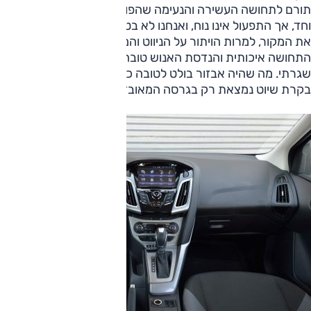
תורם לתחושה העשירה והנעימה שהפוקוס מייצרת. המסך יפה
וחד, אך התפעול אינו נוח, ואנחנו לא בטוחים אם לא היינו מעדיפים
את המקור, למרות הויתור על הניווט והמצלמה. המחוונים נאים,
התחושה איכותית והנדסת האנוש טובה מבלי לגלוש למראה
שגרתי. מה שהיה אבזור בולט לטובה כשהגיעה, פחות חריג היום.
בקרת שיוט נמצאת רק בגרסה המאובזרת ותאורת הפנים מוזרה.