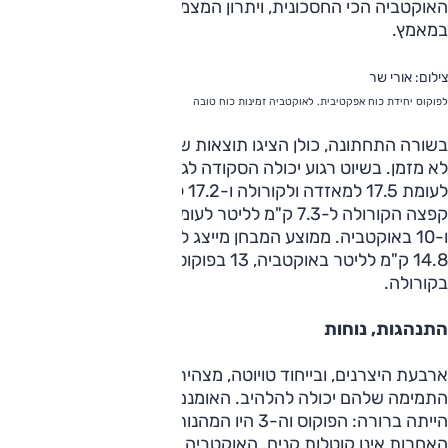
האוקטביה הכי החסכונית, ויתרון המצמד (אוקטביה ופוקוס) בלט
במאמץ.
צילום: אורי שר
לפוקוס יחידת כוח אפקטיבית. לאוקטביה זמינות כוח טובה
בשורה התחתונה, כולן הציגו תוצאות שהיו נחשבות מדהימות עד
לא מזמן. בשיוט רגוע יכולה הסקודה לגמוא 19.6 ק"מ לליטר
לעומת 17.5 למאזדה ולקורולה ו-17.2 לפוקוס. בתנאים מאומצים
קפצה הקורולה ל-7.3 ק"מ לליטר לעומת 8 במאזדה, 8.8 בפוקו
ו-10 באוקטביה. ממוצע המבחן מייצג לדעתנו את יחסי הכוחות –
14.8 ק"מ לליטר באוקטביה, 13 בפוקוס, 12.8 למאזדה ו-12.4
בקורולה.
התנהגות, נוחות
ארבעת היצרנים, ובייחוד טויוטה, מצהירים שגם המשפחתית
התמימה שלהם יכולה להלהיב. האומנם? בסוף המבחן החלוקה
הייתה ברורה: הפוקוס וה-3 היו המהנות ביותר, אבל גם השתיים
האחרות אינן קוטלות קנים. האוקטביה מציגה יכולת גבוהה,