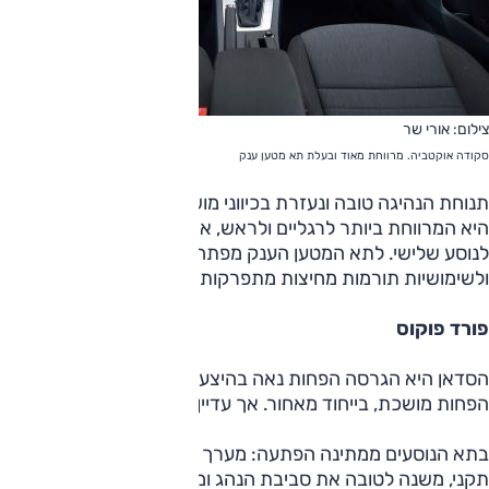
צילום: אורי שר
סקודה אוקטביה. מרווחת מאוד ובעלת תא מטען ענק
תנוחת הנהיגה טובה ונעזרת בכיווני מושב נוחים. מאחור הסקודה
היא המרווחת ביותר לרגליים ולראש, אך הבליטה במרכז תפריע
לנוסע שלישי. לתא המטען הענק מפתח גדול בזכות דלת חמישית,
ולשימושיות תורמות מחיצות מתפרקות ורשתות.
פורד פוקוס
הסדאן היא הגרסה הפחות נאה בהיצע הפוקוס, וגם כאן היא
הפחות מושכת, בייחוד מאחור. אך עדיין נראית מודרנית ומכובדת.
בתא הנוסעים ממתינה הפתעה: מערך מולטימדיה מקומי, שהפך
תקני, משנה לטובה את סביבת הנהג ומפחית את עומס המתגים,