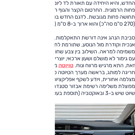
החדש, והיא היחידה עם תאורת לד ליום, אבל מהצד ומאחור היא
פחות הרמונית. החרטום הקצר והגוף הארוך (ההפך מה-3) יוצר
תחושה פחות מגובשת. לדגם החדש בסיס גלגלים גדול ב-10 
(270 ס"מ סה"כ) והוא ארוך ב-8 ס"מ (462 ס"מ) מהקודם.
סביבת הנהג אינה דורשת התאקלמות. אך בולטת בה "חומה"
אנכית וקודרת מול הנוסע, שתורמת לתחושת המרחב, אך
משמימה למראה. השילוב בין צבע שחור למראה הפלסטיק, יחד
עם גימור לא מושלם ושעון ארכאי, יוצרים מראה מיושן. למרות
זאת, התא מרגיש מרווח ונוח.
טויוטה
מתגאה ברשימת אבזור
חריגה למותג, בראשה מערך הטיוטה טאץ' 2, שכולל צג מגע,
מצלמה אחורית, ויודע לשקף אפליקציות מגלקסי 3. בקרת אקלים
מפוצלת משלימה רשימת אבזור סטנדרטי שחסרה רק בקרת
שיוט שיש ב-3 ובאוקטביה (תוספת בעלות של 1000 שקלים).