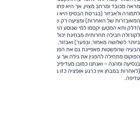
מראה מכובד ומרחב מצוין, אך היא פחות נוחה, יקרה ביחס
לתמורה ולאבזור (בגרסת הבסיס היא עולה כמו הגרסאות
המאובזרות של האחרות) ומציעה רק שנתיים אחריות. צריכת
הדלק ותא המטען יקסמו למי שנוסע הרבה (ו/או חובב קמפינג).
לקורולה חבילה תחרותית מבחינת יכולת, מרחב (היא הנוחה
ביותר לשלושה מאחור, ובפער) ואבזור, והיא פשוטה לתפעול.
הבעיה שהפשטות מאפיינת גם את הפנים ופוגעת באווירה.
הפוקוס מתחילה להפגין את גילה אך עדיין עשירה באבזור, נעימה
בנסיעה ומהנה – ואנחנו כמובן מעדיפים את גרסת הסטיישן
(לאחרות במבחן אין כרגע אופציה כזו בארץ), שמציעה שימושיות
עדיפה.