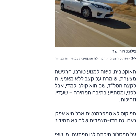
צילום: אורי שר
ל-3 יחידת כוח נעימה. הקורולה אפקטיבית במהירויות גבוהות אך רועשת
האוקטביה, כיאה למנוע טורבו, הרגישה חזקה מכולן בחצי
מצערת, שומרת על קצב ללא מאמץ. המנוע אינו אוהב לטפס
לקצה הסל"ד, שם הוא קולני למדי, אבל מציע כוח שמיש הרבה
לפני, ומסתייע בתיבה המהירה – שעדיין אינה נעימה בזינוקים
וזחילות.
הפוקוס לא טמפרמנטית אבל היא אפקטיבית, נעימה ובעלת צליל
נאה. גם הדו-מצמדית שלה לא תמיד נעימה בזחילות וזינוקים.
על המסלול חיכתה לנו הפתעה. מי שציפה לתבוסה של ה-3