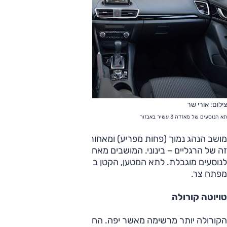
צילום: אורי שר
תא הנוסעים של מאזדה 3 עשיר באבזור
מושב הנהג נמוך (פחות מפריע) ומאחור המרווח הראש טוב, אך
זה של הרגליים – בינוני. המושבים מאחור נמוכים ומוטים והראות
לנוסעים מוגבלת. לתא המטען, הקטן בחבורה (אך עדיין מספק) –
מפתח צר.
טויוטה קורולה
הקורולה יותר מרשימה מאשר יפה. החזית ממשיכה בקו האופקי