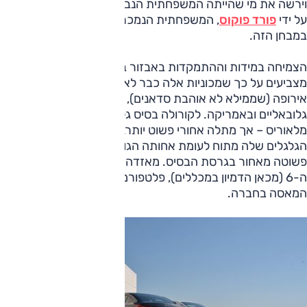
וירשה את מי שהייתה המשפחתית הנבחרת שלנו לפני שהודחה
על ידי
פורד פוקוס
, המשפחתית הנמכרת בישראל, ואמת המידה
במבחן הזה.
הצמיחה במידות וההתמקדות באבזור במקום במכללי השלדה,
מצביעים על כך שמכוניות אלה כבר לא מתמקדות במערב
אירופה (שממילא לא אוהבת סדאנים), אלא במזרח, בשווקים
גלובאליים ובאמריקה. לקורולה בסיס גלגלים גדול בהרבה
מלאוריס – אך מתלה אחורי פשוט יותר. כך גם האוקטביה, שבסיס
הגלגלים שלה מתוח לעומת אחותה הגולף, מסתפקת בקורת מתח
פשוטה מאחור בגרסת הבסיס. מאזדה 3 חולקת פלטפורמה עם
ה-6 (מכאן הדמיון במכללים), פלטפורמה שתשמש את כל דגמי
המאסה בחברה.