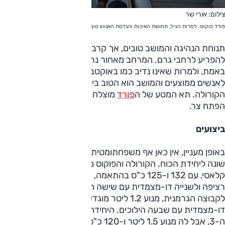
צילום: אורי שר
פורד פוקוס. למרות הגיל, תחושת האיכות והנדסת האנוש טובה
תנוחת הנהיגה והמושב טובים, אך קרבת הקונסולה עלולה
להפריע לרחבי גרם. המרחב מאחור נראה קטן ממה שהוא
באמת, ולמרות שאינו נדיב כמו באוקטביה או בקורולה, הוא מספק
לאנשים ממוצעים והמושב הוא הטוב ביותר כאן, קצת לפני
הקורולה. תא המטע של ה
פורד
מוצלח פחות, וכמו במאזדה
הפתח צר.
ביצועים
באופן מעניין, אין כאן אף משפחתומטית קלאסית, ולכל יצרן נוסחה
שונה ליחידת הכוח. הקורולה והפוקוס מציעות מנוע 1.6 ליטר
קלאסי, עם 132 ו-125 כ"ס בהתאמה, אלא שלראשונה תיבה
רציפה ולשנייה דו-מצמדית עם שישה הילוכים. לאוקטביה, כיאה
לקבוצה הגרמנית, מנוע 1.2 ליטר מוגדש עם 105 כ"ס ותיבה
דו-מצמדית עם שבעה הילוכים. היחידה עם תיבה מסורתית היא
ה-3, אבל לה מנוע 1.5 ליטר ו-120 כ"ס.