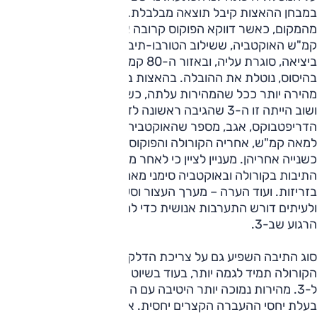
במבחן ההאצות קיבל תוצאה מבלבלת. ה-3 יוצאת ראשונה
מהמקום, כאשר דווקא הפוקוס קרובה אליה. רק באיזור ה-60
קמ"ש האוקטביה, ששילוב הטורבו-תיבה גורם לה להשתהות
ביציאה, סוגרת עליה, ובאזור ה-80 קמ"ש הקורולה, שפתחה
בהיסוס, נוטלת את ההובלה. בהאצות ביניים שוב הייתה הקורולה
מהירה יותר ככל שהמהירות עלתה, כשהסקודה צמודה אליה
ושוב הייתה זו ה-3 שהגיבה ראשונה לדריכה על הדוושה.
הדריפטבוקס, אגב, מספר שהאוקטביה הייתה הזריזה ביותר
למאה קמ"ש, אחריה הקורולה והפוקוס בכמעט-תיקו, וה-3 עוד
כשנייה אחריהן. מעניין לציין כי לאחר מספר זינוקים רצופים הראו
התיבות בקורולה ובאוקטביה סימני מאמץ, והגיבו מעט פחות
בזריזות. ועוד הערה – מערך העצור וסע בסקודה פעלתן מדי
ולעיתים דורש התערבות אנושית כדי לחזור לחיים, לעומת זה
הרגוע שב-3.
סוג התיבה השפיע גם על צריכת הדלק. בעומסים משתנים
הקורולה תמיד לגמה יותר, בעוד בשיוט בין עירוני, היא השתוותה
ל-3. מהירות נמוכה יותר היטיבה עם ה-3 ואף יותר עם הפורד,
בעלת יחסי ההעברה הקצרים יחסית. אבל כמעט בכל מצב הייתה