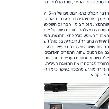
הקטנים וגבוהי החתך, שתרמו לנוחות הנסיעה.
הדבר הבולט בתא הנוסעים של ה-3, הוא צג המגע הגדול – חלק
ממערך מולטימדיה דובר עברית, אמהרית וכמעט כל שפה
שתחפצו. מזכיר ב.מ.וו? כך גם השליטה בסגנון ה-i דרייב. הוא
משרת גם מצלמה, תוכנת ניווט של אייגו ו...הוא קצת סבוך.
האבזור השופע כולל לחצן התנעה, תפעול הילוכים מההגה
(היחידה בחבורה), דיבורית בלוטות' (יש בכולן) ובקרת שיוט, ויוצר
תחושת עושר שמצטרפת לעיצוב הנעים והחומרים האיכותיים –
גם אם הפנים שחור. התפרים האדומים שעל ההגה מוסיפים
אלגנטיות והמחוונים מעניינים. חבל שבדלק מוטורס החליטו
להוריד מגרסה זו את התצוגה העילית, הנוחה וחשובה בטיחותית.
העדרה מורגש מהצפוי, בעיקר כי מד הסל"ד עבר לצג קטן ולא
ממש קריא.