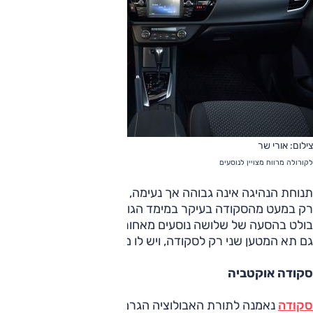
צילום: אורי שר
לקורולה מרווח מצויין לנוסעים
תנוחת הנהיגה אינה גבוהה אך נעימה, והמרחב מאחור מצוין ונופל
רק במעט מהסקודה בעיקר במימד הגובה. אבל לקורולה יתרון
בולט בהסעה של שלושה נוסעים מאחור, בזכות הרצפה השטוחה.
גם תא המטען שני רק לסקודה, ויש לו מבנה שימושי ומפתח נוח.
סקודה אוקטביה
סקודה
נאמנה לתורת האבולוציה הגרמנית, וכבר מרחוק ברור