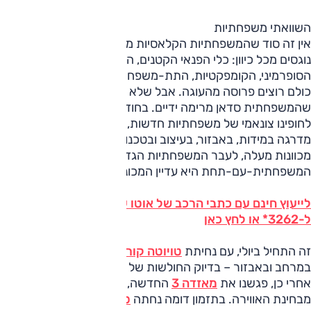
השוואתי משפחתיות
אין זה סוד שהמשפחתיות הקלאסיות מאבדות גובה. הזאבים
נוגסים מכל כיוון: כלי הפנאי הקטנים, היוקרתיות הקטנות,
הסופרמיני, הקומפקטיות, התת-משפחתיות וכמובן הסטיישנים.
כולם רוצים פרוסה מהעוגה. אבל שלא תטעו לחשוב
שהמשפחתית סדאן מרימה ידיים. בחודשים האחרונים הגיע
לחופינו צונאמי של משפחתיות חדשות, שנענו לאתגר עם קפיצת
מדרגה במידות, באבזור, בעיצוב ובטכנולוגיה. זה נראה כאילו הן
מכוונות מעלה, לעבר המשפחתיות הגדולות. ואחרי הכול,
המשפחתית-עם-תחת היא עדיין המכונית הנמכרת בארץ.
לייעוץ חינם עם כתבי הרכב של אוטו על כל הדגמים חייג
ל-3262* או לחץ כאן
זה התחיל ביולי, עם נחיתת
טויוטה קורולה
שגדלה במידות,
במרחב ובאבזור – בדיוק החולשות של קודמתה. מספר שבועות
אחרי כן, פגשנו את
מאזדה 3
החדשה, שפסעה עוד צעד קדימה
מבחינת האווירה. בתזמון דומה נחתה
סקודה אוקטביה
, שגדלה