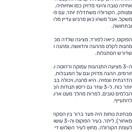
אחיזה טובה והיגוי מדויק כמו אחיותיה. אבל הכול קצת אדיש
ומנותק. הקורולה משתדלת יותר, עם פסיעות והידוקי קו בהעברות
משקל, אבל משהו כאן מרגיש עדיין מלאכותי וההגה לוקה במשקל
ובתחושה.
הפוקוס, כיאה לפורד, מציגה שלדה מכוילת היטב עם תגובות
מהנות לקלט מההגה והדוושה, ומהנה למרות הגה קל ומהיר
שדורש הסתגלות.
ה-3 מציעה התנהגות עמוקה ורהוטה עוד יותר. שינויי הכיוון
זורמים, ההגה מדויק וגם על המגבלות, ומעבר להן היא מאוד
הדרגתית וצפויה. היא מהנה, ויכולה בבירור להתמודד עם הרבה
יותר כוח. ל-3 עוזר גם ריסון תנודות המרכב הטוב בחבורה. אפילו
הבלמים טובים, למרות מהלך מעט ארוך. בקורולה הם נטו
להתעייף.
מבחינת נוחות היה פער ברור בין הסקודה הנוקשה (בייחוד
מאחור), ליתר. בעיר הפוקוס וה-3 עושות עבודה עדיפה מעט
לעומת הקורולה. מחוץ לעיר השלוש די משתוות. כאשר הפוקוס