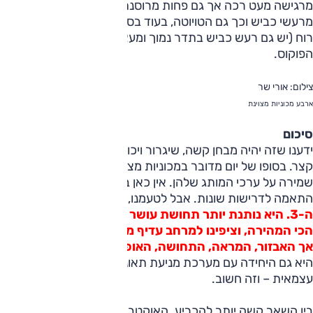
מרגישה מעט רכה אך גם פחות מרוסנת מה-3. האחרונה סובלת
מרעשי כביש וכך גם הטויוטה, בעוד בסקודה מדובר יותר ברעשי
רוח (יש גם רעש כביש בתדר נמוך ומעצבן). השקטה מכולן היא
הפוקוס.
צילום: אורי שר
ארבע מכוניות מצוינת
סיכום
ידענו שזה יהיה מבחן קשה, שיגרור ויכוחים ארוכים על אספרסו
קצר. בסופו של יום מדובר במכוניות מצוינות, שעשו צעד גדול תוך
שמירה על ערכי המותג שלהן. אין כאן באמת מפסידות, אלא
התאמה לדרישות שונות. אבל לטעמנו,
ה
מנצחת במבחן היא
ה-3. היא נותנת יותר תחושת עושר והרגשה טובה
.
היא לא
הכי המהירה, וציפינו למרחב עדיף מבסיס גלגלים כה ארוך.
אך האבזור, המראה, התחושה, האופי וההנאה שבו את לבנו.
היא גם היחידה עם מערכת מניעת תאונות עירונית שיודעת לבלום
עצמאית – וזה חשוב.
בין השאר קשה יותר להכריע. האוקטביה היא משפחתית עם