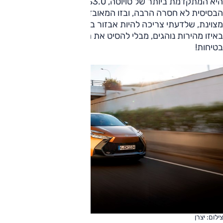
היא המתקדמת ביותר של טויוטה, TSS3.0. רמת האבזור
הבסיסית לא חסרה הרבה, ובזו המאובזרת ביותר תצוגה עילית
מצוינת, שלדעתי צריכה להיות אבזור בטיחותי תקני. היי, לדעת
באיזו מהירות נוהגים, מבלי להסיט את העיניים מהכביש – זו
בטיחות!
צילום: יצרן