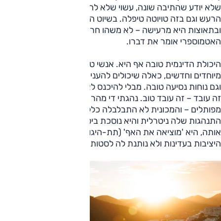
שלא יודע שהתיבה שונה, עשוי שלא להרגיש בכך. נותר נושא
הרעש וגם בזה טויוטה טיפלה. בשיוט המכונית שקטה מאוד
ובתאוצות היא מרעישה – לא משהו חריג, וגם מנוע הבנזין
האטמוספרי אומר את דברו.
היכולת הדינמית טובה אף היא. אנשי טויוטה מספרים על מתלים
מיוחדים וחדשים, כאלה שיכולים להעניק גם יכולת דינמית גבוהה
וגם נוחות נסיעה טובה. מבלי להיכנס לאופן הפעולה שלהם ואיך
זה עובד – זה עובד טוב. נהגתי די מהר בכבישים ריקים ומאוד
מפותלים – והמכונית לא התבלבלה כלל, גם לא אני שנהגתי בה.
התנהגות שלה ניטרלית והיא נוסכת ביטחון. כאשר מאתגרים
אותה, היא 'מוציאה את האף' (תת-היגוי), ואז מתערבת מערכת
היציבות בעדינות ולא נותנת לה לסטות יותר על המידה.