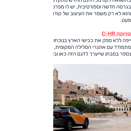
בהשוואה לקודמו, הדגם החדש מתקדם יותר טכנית, מוצע גם
בגרסה חדשה וספורטיבית, יש לו מפרט אבזור ובטיחות משופר –
והוא לא רק משמר את העיצוב של קודמו אלא מוסיף עליו ולא
מעט.
טויוטה C-HR
ייפה ללא ספק את כבישי הארץ בנוכחותו. על האופן בו הוא
מתמודד עם אתגרי הסלילה המקומית, איך הוא ביחס לקודמו
נספר במבחן שייערך לדגם הזה כאן ובקרוב.