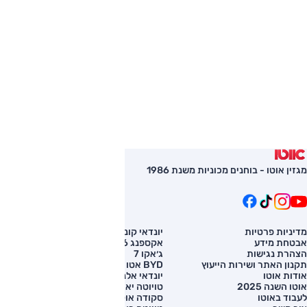
מגזין אוטו - בוחנים מכוניות משנת 1986
מדיניות פרטיות
יונדאי קונה
השוואת רכב
אבטחת מידע
אקספנג G6
רכב חדש
הצהרת נגישות
ג׳אקו 7
מחירון רכב
תקנון האתר ושירות הייעוץ
BYD אטו 3
מימון לרכב
אודות אוטו
יונדאי אלנטרה
אוטו השנה 2025
טויוטה יאריס קרוס
לעבוד באוטו
סקודה אוקטביה