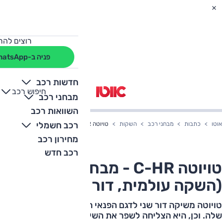
רוצים להת
פניה ב-WhatsApp
חדשות רכב
חיפוש רכב
+
-
מבחני רכב
השוואות רכב
רכב חשמלי
אוטו
כתבות
מבחני רכב
השקות
טויוטה C-HR - מבחן דרכים (השקה עולמית, דור שני)
מחירון רכב
רכב חדש
טויוטה C-HR - מבחן דרכים
(השקה עולמית, דור שני)
טויוטה משיקה דור שני לדגם הפנאי הקומפקטי והאקספרסיבי
שלה. וכן, היא הצליחה לשפר את השימושיות מבלי לפגוע