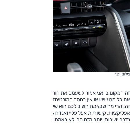
צילום: יצרן
זה המקום בו אני אמור לשעמם את קוראי למוות ולפרט בפניהם
את כל מה שיש או אין במסך המולטימדיה – אבל לא אעשה את
זה; הרי מה שבאמת חשוב לכם הוא שיש בו אפשרות להורדת
אפליקציות, קישוריות אפל פליי ואנדרואיד אוטו אלחוטיים. ובואו
נדבר ישירות: יותר מזה הרי לא באמת מעניין. צדקתי?