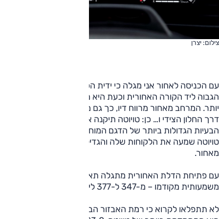
צילום: יצרן
עם הכניסה לאחור אני מגלה כי ידית הפתיחה הוזזה ממקומה
הגבוה ליד הקורה האחורית וכעת היא ממוקמת במקום נוח וצפוי
יותר. המרחב מאחור מרווח דיו, כך גם מרווח הראש. אני מביט
דרך החלון הצידי ו… כן: טויוטה תיקנה את מה שנראה לי כאחת
הבעיות הגדולות ביותר של הדגם המוחלף, החלונות הקטנים מדי.
טויוטה שמעה את הלקוחות שלה והגדילה את שדה הראייה
מאחור.
עם פתיחת הדלת האחורית מתגלה תא מטען שנפחו גדול
משמעותית מקודמו – מ-347 ל-377 ליטרים.
לא תתפלאו לקרוא כי רמת האבזור הבטיחותי גבוהה ביותר, כעת