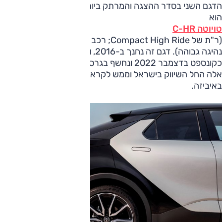
הדגם השני בסדר ההצגה והמרתק ביותר בכל הקשור להופעה
הוא
טויוטה C-HR
(ר"ת של Compact High Ride; רכב קומפקטי בעל תנוחת
נהיגה גבוהה). דגם זה נחנך ב-2016, והדור השני שלו ראה אור
כקונספט בדצמבר 2022 ונחשף בגרסת ייצור ביוני השנה. בימים
אלה החל השיווק בישראל וממש לקראתו נהגנו ב-C-HR
באיביזה.