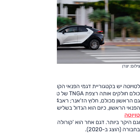
צילום: יצרן
לטויוטה יש בקטגוריית דגמי הפנאי הקומפקטיים שלושה נציגים,
כולם חולקים אותה רצפת TNGA של טויוטה. הראשון בהם הוא
גם הראשון מכולם, חלוץ הז'אנר; ראב4 שהוצג ב-1994 הוא דגם
הפנאי הראשון, כיום הוא הגדול בשלישייה של
טויוטה
וגם היקר ביותר. דגם אחר הוא 'קורולה קרוס', והוא החדש
בחבורה (הוצג ב-2020).