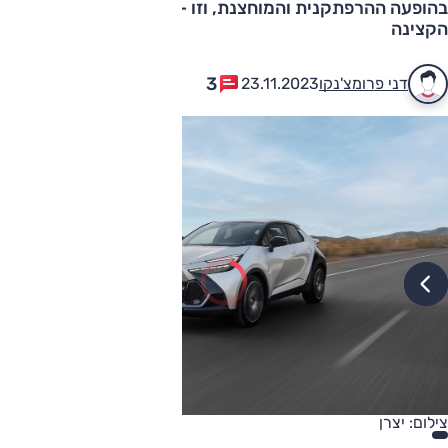
בהופעה ההרפתקנית והמוחצנת, וזו – תאמינו או לא – אפילו
הקצינה
3
דני פרומצ'נקו
23.11.2023
צילום: יצרן