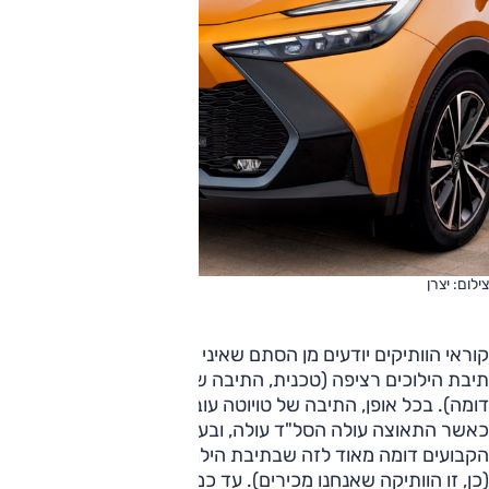
צילום: יצרן
קוראי הוותיקים יודעים מן הסתם שאיני מהחסידים המושבעים של
תיבת הילוכים רציפה (טכנית, התיבה שונה אך אופי הפעולה
דומה). בכל אופן, התיבה של טויוטה עובדת טוב מכל האחרות.
כאשר התאוצה עולה הסל"ד עולה, ובעיקר שילוב יחסי ההעברה
הקבועים דומה מאוד לזה שבתיבת הילוכים אוטומטית פלנטרית
(כן, זו הוותיקה שאנחנו מכירים). עד כמה מאוד? יש מצב שמי