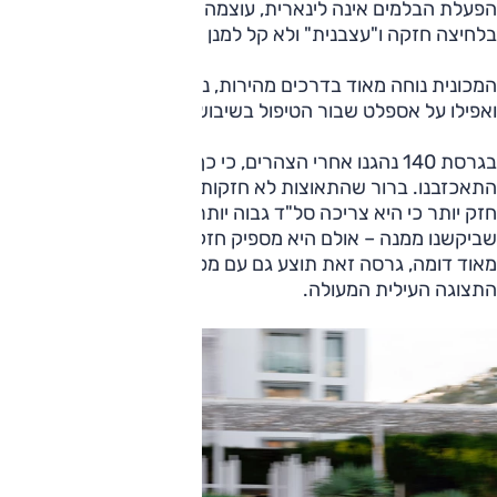
הפעלת הבלמים אינה לינארית, עוצמה של ממש מתקבלת רק
בלחיצה חזקה ו"עצבנית" ולא קל למנן את הפעולה.
המכונית נוחה מאוד בדרכים מהירות, נוחה גם בכבישים עירוניים
ואפילו על אספלט שבור הטיפול בשיבושים בהחלט סביר.
בגרסת 140 נהגנו אחרי הצהרים, כי כך צריך, אבל לא
התאכזבנו. ברור שהתאוצות לא חזקות כמו באח הגדול, והרעש
חזק יותר כי היא צריכה סל"ד גבוה יותר כדי לרוץ במהירות
שביקשנו ממנה – אולם היא מספיק חזקה כמעט לכל נהג, והיתר
מאוד דומה, גרסה זאת תוצע גם עם מפרט אבזור נאה, אך ללא
התצוגה העילית המעולה.