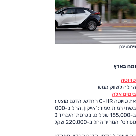
צילום: יצרן
ומה בארץ
טויוטה
החלה לשווק ממש
בימים אלה
את טויוטה C-HR החדש. הדגם מוצע בגרסת 'היבריד 140'
בשתי רמות גימור: 'אייקון', החל ב-170,000 שקלים; 'ויז'ן, החל
ב-185,000 שקלים. בגרסת 'היבריד 200' רק רמת האבזור 'GR
ספורט' והמחיר החל ב-220,000 שקלים.