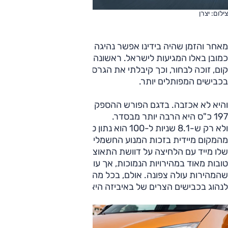
צילום: יצרן
מאחר והזמן שהיה בידינו אפשר נהיגה רק בשתי מכוניות, בחרנו
כמובן באלו המגיעות לישראל. ראשונה הייתה 200; מי שמשכים
קום, זוכה לבחור, וכך קיבלתי את הגרסה החזקה יותר לנהיגה
בכבישים המפותלים יותר.
והיא לא אכזבה. בדגם הפורש ההספק היה בסדר. זו החזקה עם
197 כ"ס היא הרבה יותר מבסדר.
ולא רק ש-8.1 שניות ל-100 הוא נתון טוב, אלא שהיציאה
מהמקום מיידית בזכות המנוע החשמלי הנותן את מלוא המומנט
שלו מייד עם הלחיצה על דוושת התאוצה. גם תאוצות הביניים
טובות מאוד במהירויות הנמוכות, אך עוצמתן יורדת קצת ככל
שהמהירות עולה צפונה. אולם, בכל מהירות שפויה בה ניתן היה
לנהוג בכבישים הצרים של באיביזה היא הספיקה, ומעל הראש.