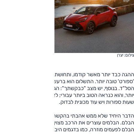
צילום: יצרן
ההגה כבד יותר מאשר קודמו, ותחושת השליטה שהוא נותן במצב
'ספורט' טובה יותר. התשלום הוא ברעש גדול יותר בגלל עליית
הסל"ד. בנוסף, יש מצב "כבקשתך": הגה כבד יותר, מנוע רגוע
יותר, והוא כנראה הטוב ביותר עבורי; לא ניסיתי – שני נהגים,
שעות ספורות ויש עוד מכונית לבדוק.
הדבר היחיד שלא ממש אהבתי בהקשר הדינמי הוא פעולת דוושת
הבלם. הבלמים עוצרים את הרכב מצוין, אבל התחושה בדוושת
הבלם לפעמים מוזרה, כמו בדגמים היברידיים וחשמליים רבים;