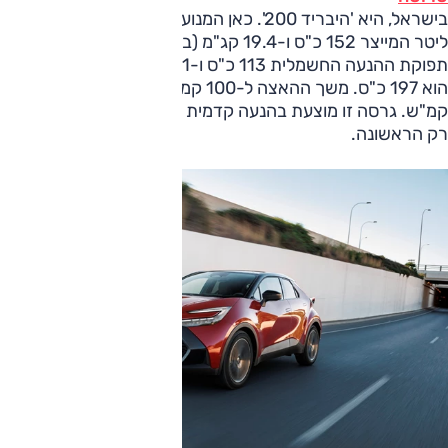
בישראל, היא 'היבריד 200'. כאן המנוע הוא בנזין אטמוספרי 2.0
ליטר המייצר 152 כ"ס ו-19.4 קג"מ (ב-4400-5200 סל"ד),
תפוקת ההנעה החשמלית 113 כ"ס ו-21 קג"מ, וההספק המשולב
הוא 197 כ"ס. משך ההאצה ל-100 קמ"ש 8.1 שניות ועד ל-180
קמ"ש. גרסה זו מוצעת בהנעה קדמית או כפולה, ולישראל תגיע
רק הראשונה.