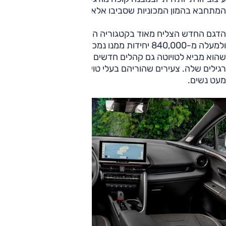
המתחבא בהמון המכוניות שסביבו אלא כזה המכריז "שופוני".
הדגם החדש הצליח מאוד בקטגוריה הצפופה בה התמקם,
ולמעלה מ-840,000 יחידות ממנו נמכרו באירופה בלבד, תוך
שהוא מביא לטויוטה גם קהלים חדשים שאינם מזוהים עם רוכשים
רגילים שלה. צעירים שהוריהם בעלי טויוטות, צעירים בכלל, לא
מעט נשים.