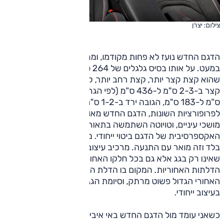
צילום: יצרן
הדגם החדש נועז לא פחות מקודמו, ומרכיבי העיצוב הודגשו ולא
במעט. על אותו בסיס גלגלים של 264 ס"מ מונח כעת מרכב
שהוא קצת קצר יותר, קצת רחב יותר, קצת נמוך יותר; האורך
קצר ב-2-3 ס"מ ל-436 ס"מ (לפי הגרסה), הרוחב גדל ב-3.5
ס"מ ל-183 ס"מ, הגובה ירד ב-1-2 ס"מ ל-155 ס"מ. בנוסף
לפרופורציות השונות, הדגם החדש מאופיין בזוויות ובקימורים
מושכי עיניים, וטויוטה השתמשה בתאורת לד כדי להעניק לחזית
האקספרסיבית של הדגם ביטוי ייחודי. מאחור, גם שמה של טויוטה
בלד וזה מואר עם התנעה. מרכיב עיצובי נוסף הוא הצבע השחור
שאינו רק בגג אלא גם בכל חלקו האחורי של הרכב ועד לאמצע
הדלתות האחוריות. המקום בו הדלת האחורית פוגשת את הפנס
האחורי הגדול פשוט מרתק, וסיומת הגג מעל השמשה האחורית
בעיצוב ייחודי.
כשאני עומד מול הדגם החדש באי איביזה שבימים אלו של סתיו,