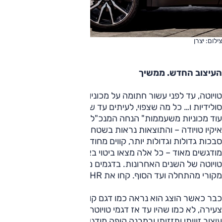
צילום: יצרן
העיצוב החדש. ממשיך
טויוטה, עד לפני עשור חתומה על מכוניות המשדרות אמינות,
סולידיות ו… כל מה שצפוי, לעיתים עד שעמום – עברה מהפך. "לא
עוד מכוניות משעממות" הנחה המנכ"ל דאז והיושב ראש היום
איקיו טויודה – והתוצאות נראות בשטח, וביותר ממובן אחד.
סבכות גדולות וגדולות יותר, קווים מחודדים, פריטים מודגשים וגם
מודגשים מאוד – כל אלה מצאו ביטוי באופן כזה ואחר בדגמי
טויוטה של השנים האחרונות. בדגמים מסוימים הביטוי לכך היה
מקורי מהתחלה ועד הסוף. קחו את C-HR למשל.
כבר כאשר הוצג הוא נראה כמו דגם קונספט של סדנת עיצוב
צעירה, לא כמו שהיו עד אז דגמי טויוטה האחרים. ל-C-HR היה
עיצוב זוויתי ותזזיתי ובמבנה קופה מודגש – ממש לא כזה