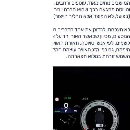
המושבים נוחים מאוד, עוטפים ורחבים. הריפוד הוא דמוי עור,
וטויוטה מתגאה בכך שהוא הרבה יותר ירוק מאשר עור טבעי
(בפועל, לא המוצר אלא תהליך הייצור).
לא הצלחתי לבדוק את אחד הדברים המגניבים ביותר בתא
הנוסעים, מכיוון שכאשר האור ירד על איביזה, המטוס עלה
לשמים. לפי אנשי טויוטה, תאורת האווירה משתנה לפי שעות
היממה, גם לפי מזג האוויר, עוצמת המיזוג; לא ממש משנה כאשר
השמש זורחת במלוא תפארתה.