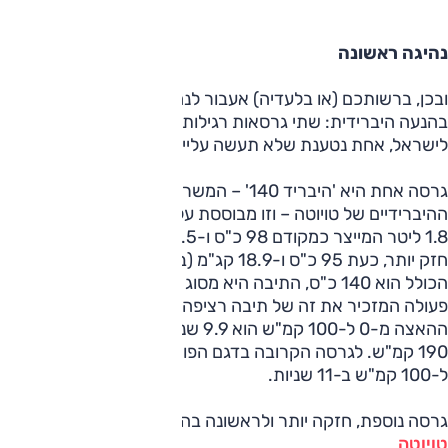
נהיגה ראשונה
ובכן, ברשותכם (או בלעדיה) אעבור לנהיגה. הדגם החדש מוצע
בהנעה היברידית: שתי גרסאות רגילות והן אלה המגיעות
לישראל, אחת נטענת שלא תעשה עלייה.
גרסה אחת היא 'היבריד 140' – המשרתת בישראל את הדגמים
ההיברידיים של טויוטה – וזו מבוססת על מנוע הבנזין האטמוספרי
1.8 ליטר המייצר כמקודם 98 כ"ס ו-14.5 קג"מ, ומנוע חשמלי
חזק יותר, כעת 95 כ"ס ו-18.9 קג"מ (ב-3600 סל"ד) – וההספק
הכולל הוא 140 כ"ס, התיבה היא מסוג מפצל-כוח (עם אופי
פעולה המזכיר את זה של תיבה רציפה) וההנעה קדמית. משך
ההאצה מ-0 ל-100 קמ"ש הוא 9.9 שניות והמהירות המרבית
190 קמ"ש. לגרסה הקרובה בדגם הפורש היו 122 כ"ס וזו האיצה
ל-100 קמ"ש ב-11 שניות.
גרסה נוספת, חזקה יותר ולראשונה בהיצע של
טויוטה