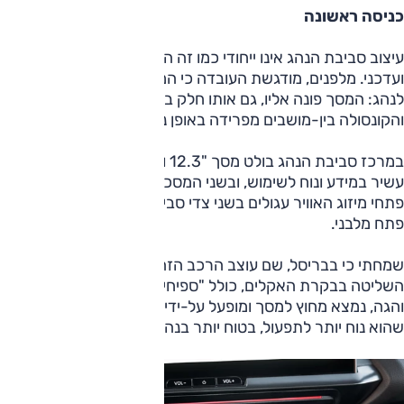
כניסה ראשונה
עיצוב סביבת הנהג אינו ייחודי כמו זה החיצוני, אבל הוא נאה מאוד
ועדכני. מלפנים, מודגשת העובדה כי המרחב מוקדש בעיקר
לנהג: המסך פונה אליו, גם אותו חלק בדשבורד עליו הוא מונח,
והקונסולה בין-מושבים מפרידה באופן נוכח ביותר.
במרכז סביבת הנהג בולט מסך "12.3 ולידו לוח מחוונים מוקרן,
עשיר במידע ונוח לשימוש, ובשני המסכים כיתוב גם בעברית.
פתחי מיזוג האוויר עגולים בשני צדי סביבת הנהג, ובמרכז ישנו
פתח מלבני.
שמחתי כי בבריסל, שם עוצב הרכב הזה, שמעו לתחינותיי; מערך
השליטה בבקרת האקלים, כולל "ספיחים" כמו חימום מושבים
והגה, נמצא מחוץ למסך ומופעל על-ידי פקדים פיזיים, סידור
שהוא נוח יותר לתפעול, בטוח יותר בנהיגה.