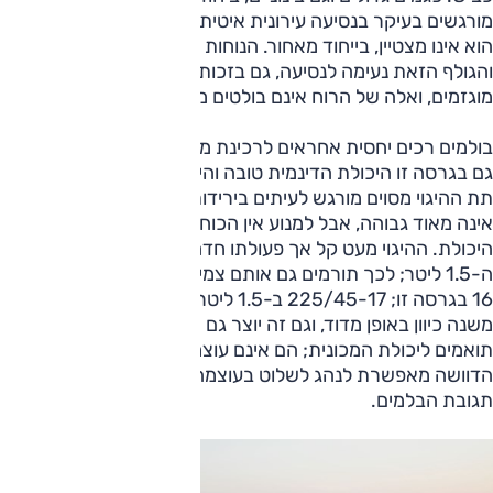
מורגשים בעיקר בנסיעה עירונית איטית. הטיפול בפסי האטה גם
הוא אינו מצטיין, בייחוד מאחור. הנוחות מחוץ לעיר טובה בהרבה,
והגולף הזאת נעימה לנסיעה, גם בזכות רעשי כביש שאינם
מוגזמים, ואלה של הרוח אינם בולטים מדי.
בולמים רכים יחסית אחראים לרכינת מרכב מורגשת בפניות, אך
גם בגרסה זו היכולת הדינמית טובה והיא יכולת להיות אף מהנה.
תת ההיגוי מסוים מורגש לעיתים בירידות ואחיזת הצמיגים הצרים
אינה מאוד גבוהה, אבל למנוע אין הכוח ההוא כדי לאתגר את
היכולת. ההיגוי מעט קל אך פעולתו חדה יותר מאשר בגרסת
ה-1.5 ליטר; לכך תורמים גם אותם צמיגים צרים יותר (205/55-
16 בגרסה זו; 225/45-17 ב-1.5 ליטר 'לייף פלוס'), והמכונית
משנה כיוון באופן מדוד, וגם זה יוצר גם תחושת ביטחון. הבלמים
תואמים ליכולת המכונית; הם אינם עוצמתיים בפעולה, אך
הדוושה מאפשרת לנהג לשלוט בעוצמה היטב ולקבל משוב על
תגובת הבלמים.