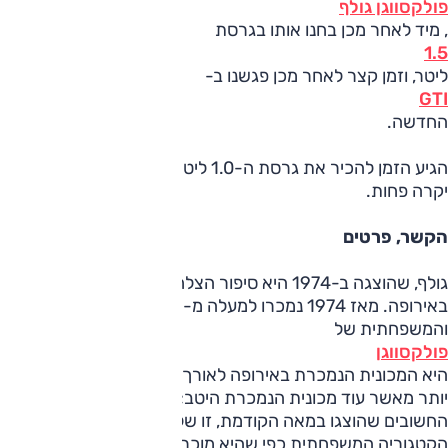
פולקסווגן גולף
, מיד לאחר מכן בחנו אותו בגרסת
1.5
ליטר, וזמן קצר לאחר מכן פגשנו ב-
GTI
החדשה.
הגיע הזמן להכיר את גרסת ה-1.0 ליטר של גולף – חזקה פחות,
יקרה פחות.
הקשר, פרטים
גולף, שהוצגה ב-1974 היא סיפור הצלחה אדיר בעולם, בעיקר
באירופה. מאז 1974 נמכרו למעלה מ-35 מיליון יחידות ממנה,
והמשפחתית של
פולקסווגן
היא המכונית הנמכרת באירופה לאורך שנים. אבל היא הרבה
יותר מאשר עוד מכונית הנמכרת היטב; גולף היא אחד הדגמים
החשובים שהוצגו במאה הקודמת, זו שלמעשה יצרה את
הקטגוריה המשפחתית כפי שהיא מוכרת היום.