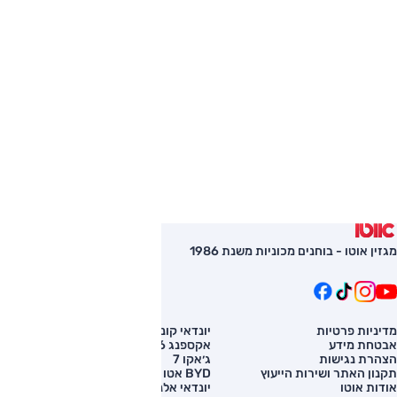
מגזין אוטו - בוחנים מכוניות משנת 1986
מדיניות פרטיות
יונדאי קונה
השוואת רכב
אבטחת מידע
אקספנג G6
רכב חדש
הצהרת נגישות
ג׳אקו 7
מחירון רכב
תקנון האתר ושירות הייעוץ
BYD אטו 3
מימון לרכב
אודות אוטו
יונדאי אלנטרה