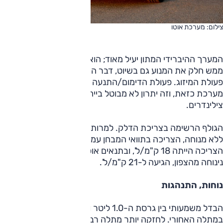
צילום: מערכת אוטו
המערך ההיברידי המתון יעיל מאוד; הוא מדומם לא מעט ובאופן
ממש חלק את המנוע גם בשיוט, דבר המורגש בגלל הפסקת
פעולת המיזוג. פעולת הדימום/התנעה נעימה בהרבה מאשר ללא
מערכת כזאת, וזה יתרון לא מבוטל בייחוד במנוע של 3
צילינדרים.
הגולף הרשימה בצריכת הדלק. למרות הימים החמים ומזגן שעבד
ללא מנוחה, הצריכה בתוואי המבחן עמדה על 16 ק"מ/ל'. בשיוט
הצריכה הייתה 18 ק"מ/ל', ובתנאים אופטימליים, כמו נסיעת לילה
נינוחה מהצפון, הגיעה ל-21 ק"מ/ל'.
נוחות, התנהגות
הבדל משמעותי בין גרסת ה-1.0 ליטר ובין גרסת ה-1.5 ליטר הוא
במתלה האחורי. לחזקה יותר מתלה רב-חיבורי, כאן קורת מתח –