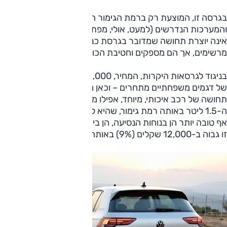
בגרסה זו, המוצעת רק ברמת הגימור הנמוכה יותר, כל הפריטים
והמערכות הנדרשים (למעט, אולי, מפתח חכם) – ובעיקר: היא
אינה יוצרת תחושה שמדובר בגרסת כניסה זולה. הביצועים אינם
מרשימים, אך הם מספקים וחטיבת הכוח מאוד חסכונית.
בניגוד לגרסאות היקרות, המחיר, 135,000 שקלים, נמצא בתחום
של דגמים משפחתיים מתחרים – וכאן מדובר בדגם המעניק
תחושה של רכב איכותי, מיוחד, אפילו מפנק. עם זאת, גרסת
ה-1.5 ליטר באותה רמת גימור, שהיא לא רק חזקה בהרבה, אלא
אף טובה יותר הן בנוחות הנסיעה, הן ביכולת הדינמית, ומחירה של
זו גבוה ב-12,000 שקלים (9%) באותה רמת גימור.