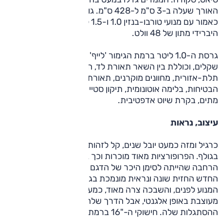
האורך שעלה ב-3 ס"מ ל-428 ס"מ. גולף הרגילה מוצעת בארץ
כאמור עם מנועי טורבו-בנזין 1.0 ו-1.5 ליטר וצמוד להם מערך
היברידי מתון של 48 וולט.
גרסת ה-1.0 ליטר ברמת הגימור 'לייף' שבחנו עולה 135,000
שקלים, וכוללת בין השאר תאורת לד, חישוקי "16, בקרת אקלים
תלת-אזורית, מחוונים מוקרנים, תאורת אווירה. במפרט
הבטיחות, בלימה אוטונומית, תיקון סטייה מנתיב, ניטור שטחים
מתים, בקרת שיוט אדפטיבית.
עיצוב, נראות
כרגיל ומזה כמעט יובל שנים, קל לזהות ממרחקים שמדובר
בגולף. הפרופורציות מאוד מוכרות וכך גם הקורה האחורית
הרחבה שהייתה לסימן היכר של הדגם כבר בדור הראשון. בדור
החדש החזית שונה ונראית מונמכת בגלל שיפוע בולט של מכסה
המנוע לפנים, והשבכה צרה מאוד, כמעט נעלמת. גולף החדשה
מעוצבת באופן אלגנטי, אבל הדרך שלה שונה וזו דורשת את זמן
ההסתגלות שלה. חישוקי ה-"16 ברמת גימור זו נראים מעט