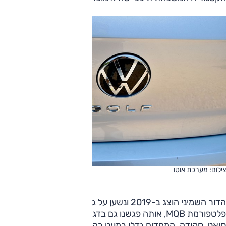
צילום: מערכת אוטו
הדור השמיני הוצג ב-2019 ונשען על גרסה משודרגת של
פלטפורמת MQB, אותה פגשנו גם בדגמים חדשים של אודי,
סיאט, סקודה. הממדים גדלו במעט בהשוואה לדור הקודם, כמו