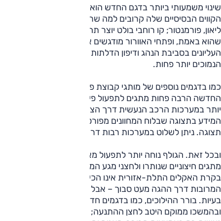
שינוי משמעותי ביותר בדגם החדש הוא בסביבת הנהג החדשה.
הקווים הבסיסיים שלה קרובים למה שראינו ב-A3, אוקטביה,
ליאון, פורמנטור; קו רוחבי בולט יוצר תחושה שהרכב רחב ממה
שהוא באמת, ופתחי האוורור מודגשים אך נמוכים (מדי). החלקים
העליונים בסביבת הנהג ודיפון הדלתות איכותיים למגע, החלקים
הנמוכים יותר פחות.
כמו בדגמים נוספים של מותגי קבוצת פולקסווגן, גם בגולף
החדשה הרבה פחות מתגים לתפעול פיזי ישיר, שליטה סבוכה
יותר במערכות הרכב הנעשית דרך הצג המרכזי שגודלו "8.3.
המידע בתצוגה שבלוח המחוונים מפורט ועשיר באפשרויות
תצוגה. ניתן לשלוט במערכות רבות דרך פקדים בגלגל ההגה.
ובכל זאת. הגולף נוחה יותר לתפעול מאחיותיה בזכות מספר
מתגים חיצוניים שנותרו ולחצני מגע הממוקמים טוב יותר. תפעול
בקרת האקלים התלת-אזורית אינו הכי מהיר, תפעול המערכות
המרובות דרך ההגה מעט סבוך – אבל לאחר היכרות קצרה אין
בעיות. בורר ההילוכים, כמו בדגמים חדשים אחרים, זעיר
ובהמשכו ממוקם היטב לחצן ההתנעה; בחירת מצבי הניהוג