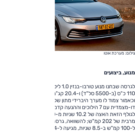
צילום: מערכת אוטו
מנוע, ביצועים
לגרסה שבחנו מנוע טורבו-בנזין 1.0 ליטר 3 צילינדרים, זה מייצר
110 כ"ס (ב-5500 סל"ד) ו-20.4 קג"מ (ב-2000-3000 סל"ד)
וכאמור צמוד לו מערך היברידי מתון של 48 וולט. התיבה היא
דו-מצמדית עם 7 הילוכים וההנעה קדמית. כל אלה מסדרים
לגולף הזאת האצה של 10.2 שניות מ-0 ל-100 קמ"ש, מהירות
מרבית של 202 קמ"ש; להשוואה, גרסת ה-1.5 ליטר מאיצה
ל-100 קמ"ש ב-8.5 שניות, מגיעה ל-224 קמ"ש.