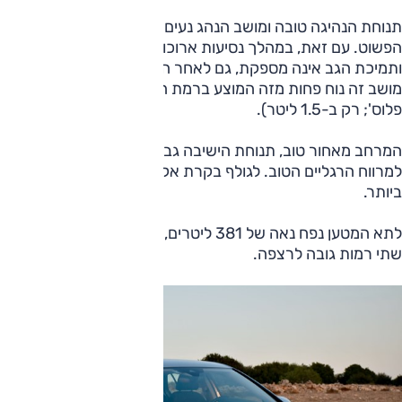
תנוחת הנהיגה טובה ומושב הנהג נעים לישיבה, למרות הריפוד
הפשוט. עם זאת, במהלך נסיעות ארוכות הוא מתגלה כרך מדי
ותמיכת הגב אינה מספקת, גם לאחר הפעלת ההקשחה במסעד;
מושב זה נוח פחות מזה המוצע ברמת הגימור הגבוהה יותר ('לייף
פלוס'; רק ב-1.5 ליטר).
המרחב מאחור טוב, תנוחת הישיבה גבוהה יחסית וגם זו מוסיפה
למרווח הרגליים הטוב. לגולף בקרת אקלים מאחור, עניין מבורך
ביותר.
לתא המטען נפח נאה של 381 ליטרים, ומבנה שימושי גם בזכות
שתי רמות גובה לרצפה.