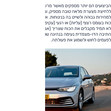
הביצועים הם יותר מספקים מאשר מרשימים. עם הזינוק התגובה
ללחיצת מצערת מלאה טובה מספיק, ובשיוט בין-עירוני קל להגיע
למהירות גבוהה ולשייט בה בנינוחות. אבל כאשר צריך קצת יותר
כוח בעומס רצוף (עליות) או רגעי (עקיפות), ומאמצים את המנוע –
לא תמיד מקבלים את הכוח שצריך (אבל כן יותר רעש). פעולת
התיבה הדו-מצמדית נעימה בנהיגה שוטפת, גם אם בזחילות ניתן
לפעמים לחוש ולשמוע את פעולתה.