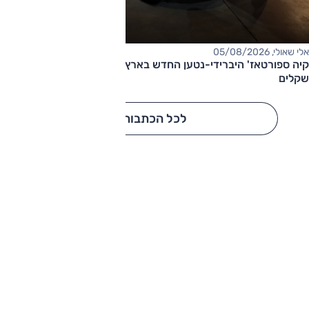
אלי שאולי, 05/08/2026
קיה ספורטאז' היברידי-נטען החדש בארץ – המחיר החל מ-220,000
שקלים
לכל הכתבות