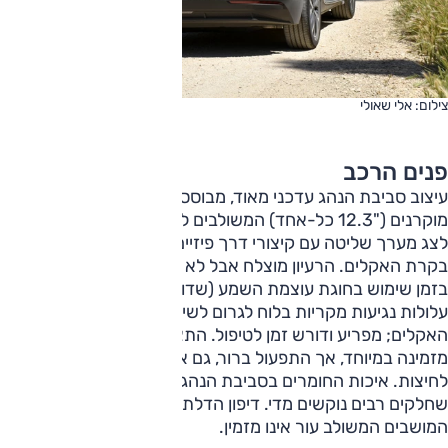
צילום: אלי שאולי
פנים הרכב
עיצוב סביבת הנהג עדכני מאוד, מבוסס על צג מרכזי ולוח מחוונים
מוקרנים ("12.3 כל-אחד) המשולבים לכדי יחידה אחת. מתחת
לצג מערך שליטה עם קיצורי דרך פיזיים שיכולים לשמש את
בקרת האקלים. הרעיון מוצלח אבל לא תמיד פועל היטב, כאשר
בזמן שימוש בחוגת עוצמת השמע (שדורשת יותר מדי סיבובים)
עלולות נגיעות מקריות בלוח לגרום לשינויים לא רצויים בבקרת
האקלים; מפריע ודורש זמן לטיפול. התצוגה בצג המרכזי אינה
מזמינה במיוחד, אך התפעול ברור, גם אם לעיתים דורש יותר מדי
לחיצות. איכות החומרים בסביבת הנהג אינה מרשימה מכיוון
שחלקים רבים נוקשים מדי. דיפון הדלתות טוב יותר, אך ריפוד
המושבים המשולב עור אינו מזמין.