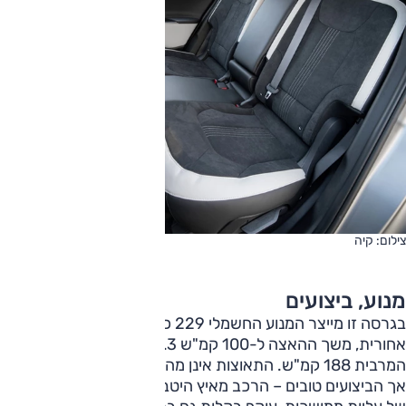
צילום: קיה
מנוע, ביצועים
בגרסה זו מייצר המנוע החשמלי 229 כ"ס ו-35.7 קג"מ, ההנעה
אחורית, משך ההאצה ל-100 קמ"ש 7.3 שניות והמהירות
המרבית 188 קמ"ש. התאוצות אינן מהסוג האלים/ממכר/מופרך
אך הביצועים טובים – הרכב מאיץ היטב, צובר מהירות גם בעומס