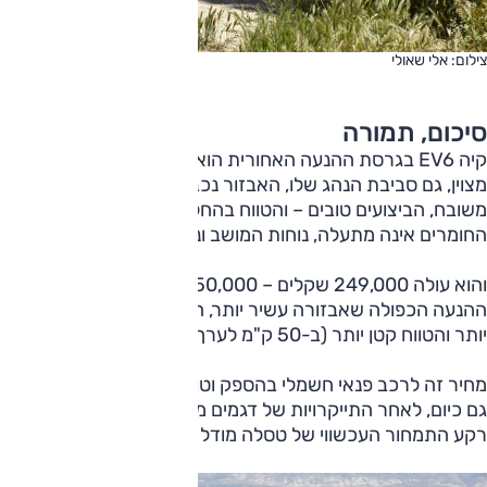
צילום: אלי שאולי
סיכום, תמורה
קיה EV6 בגרסת ההנעה האחורית הוא רכב פנאי חשמלי שנראה
מצוין, גם סביבת הנהג שלו, האבזור נכבד, המרחב מאחור
משובח, הביצועים טובים – והטווח בהחלט נאה. מנגד, איכות
החומרים אינה מתעלה, נוחות המושב ונוחות הנסיעה בינוניות.
והוא עולה 249,000 שקלים – 50,000 שקלים פחות מגרסת
ההנעה הכפולה שאבזורה עשיר יותר, הביצועים וגם הנוחות טובים
יותר והטווח קטן יותר (ב-50 ק"מ לערך).
מחיר זה לרכב פנאי חשמלי בהספק וטווח כאלה מעט גבוה יחסית
גם כיום, לאחר התייקרויות של דגמים מתחרים רבים, בייחוד על
רקע התמחור העכשווי של טסלה מודל Y.