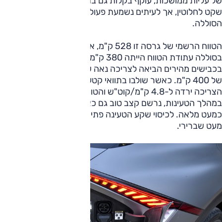
של עליות ממושכות, עוקף בקלות גם בתנאים מכבידים. המנוע
שקט לחלוטין, אך לעיתים נשמעת פעולתו של מערך קירור
הסוללה.
הטווח הרשמי של גרסה זו 528 ק"מ, אך עם התנעה ו-100%
בסוללה עתודת הטווח הייתה 380 ק"מ. נהיגה בקצב התנועה
בכבישים מהירים הביאה לצריכה נאה של 5.1 ק"מ/קוט"ש, לטווח
של 400 ק"מ. כאשר שולבו בתוואי קטעים מאמצים לא-ארוכים,
הצריכה ירדה ל-4.8 ק"מ/קוט"ש והטווח הצטמצם ל-370 ק"מ.
במהלך הטעינות, נרשם קצב טוב גם כאשר הסוללה הייתה
כמעט מלאה. לכיסוי שקע הטעינה פתיחה נאה אך הוא נראה
מעט שברירי.