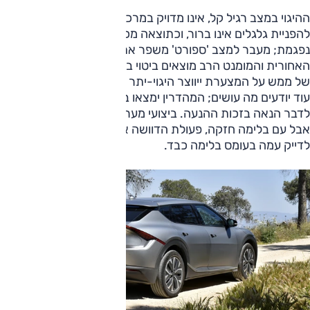
ההיגוי במצב רגיל קל, אינו מדויק במרכז, המעבר מהשטח המת
להפניית גלגלים אינו ברור, וכתוצאה מכך היציבות הכיוונית
נפגמת; מעבר למצב 'ספורט' משפר את פני הדברים. ההנעה
האחורית והמומנט הרב מוצאים ביטוי בנהיגה בפניות, ועם לחיצה
של ממש על המצערת ייווצר היגוי-יתר שיהיה בהחלט חביב – כל
עוד יודעים מה עושים; המהדרין ימצאו בגרסה זו של EV6 שותפה
לדבר הנאה בזכות ההנעה. ביצועי מערכת הבלימה טובים ברגיל,
אבל עם בלימה חזקה, פעולת הדוושה אינה הדרגתית וקשה
לדייק עמה בעומס בלימה כבד.