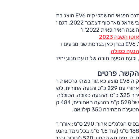
דגם הפנאי החשמלי קיה EV6 הוצג בתחילת 2021, משווק
בישראל מאז סוף דצמבר 2022. דגם זה זכה הוכתר כ'מכונית
השנה האירופאית 2022' ו'
אוטו השנה 2023
'. EV6 נבחן כאן בגרסת שני מנועים ו
הנעה כפולה
, וכעת הגיעה תורה של זו עם מנוע יחיד והנעה אחורית.
הקשר, פרטים
קיה EV6 מוצע כאמור בשתי גרסאות הנעה. לאחת מנוע חשמלי
אחורי עם 229 כ"ס והנעה אחורית, לשנייה 2 מנועים המייצרים
יחד 325 כ"ס וההנעה כפולה. הסוללה היא 77.4 קוט"ש לטווח
של 528 ק"מ בהנעה האחורית, 484 ק"מ בכפולה, והספק
הטעינה המהירה 350 קילוואט.
בסיס הגלגלים ארוך, 290 ס"מ; אורך הרכב 468 ס"מ, רוחבו
188 ס"מ (עוד 1.5 ס"מ בכל ממד בהנעה הכפולה) וגובהו 155
ס"מ. נפח תא המטען 520 ליטרים ובגרסת ההנעה האחורית נפח