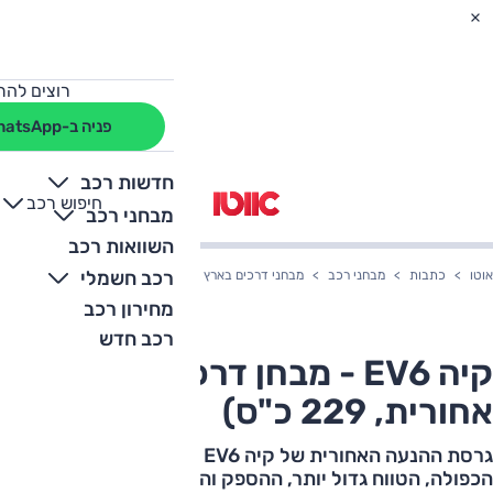
רוצים להת
פניה ב-WhatsApp
חדשות רכב
חיפוש רכב
+
-
מבחני רכב
השוואות רכב
רכב חשמלי
אוטו
כתבות
מבחני רכב
מבחני דרכים בארץ
קיה EV6 - מבחן דרכים (הנעה אחורית, 229 כ"ס)
מחירון רכב
רכב חדש
קיה EV6 - מבחן דרכים (הנעה
אחורית, 229 כ"ס)
גרסת ההנעה האחורית של קיה EV6 זולה מזו עם ההנעה
הכפולה, הטווח גדול יותר, ההספק והביצועים פחות. מבחן עם