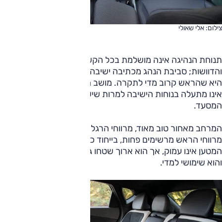
צילום: אלי שאולי
תנוחת הנהיגה אינה מושלמת בכל הקשור ליחסי הנהג עם ההגה
והדוושות; סביבת הנהג מכתיבה ישיבה גבוהה יחסית, והתחושה
היא שהראש קרוב מדי לתקרה. מושב הנהג, שתפעולו חשמלי,
אינו מתעלה בנוחות הישיבה למרות שיש לו שליטה בהקשחת
המסעד.
המרחב מאחור טוב מאוד, מרווחי הרגליים גדולים ביותר, אך
מרווחי הראש מרשימים פחות, בייחוד כאשר מסעד הגב זקוף. תא
המטען אינו עמוק, אך הוא ארוך שטחו גדול, הנפח נכבד (520 ל')
והוא שימושי למדי.