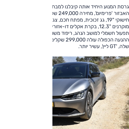
גרסת המנוע היחיד אותה קיבלנו למבחן מוצעת רק ברמת
האבזור 'פרימיום', מחירה 249,000 שקלים ובמפרט: תאורת לד,
חישוקי "19, גג זכוכית, מפתח חכם, צג מרכזי "12.3, לוח מחוונים
מוקרנים "12.3, בקרת אקלים דו-אזורית עם פתחי מיזוג מאחור,
תפעול חשמלי למושב הנהג, ריפוד משולב עור. להשוואה, גרסת
ההנעה הכפולה עולה 299,000 שקלים ומפרט האבזור היחיד
שלה, 'GT ליין', עשיר יותר.