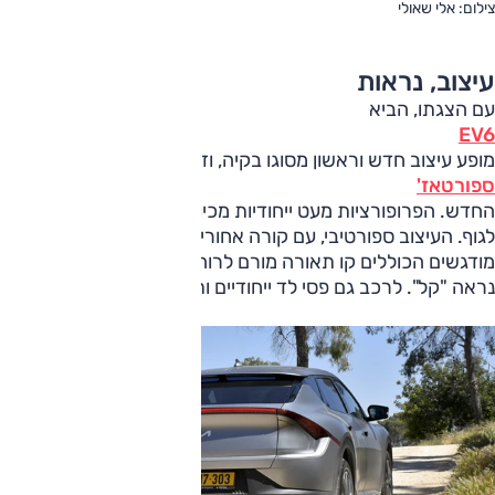
צילום: אלי שאולי
עיצוב, נראות
עם הצגתו, הביא
EV6
מופע עיצוב חדש וראשון מסוגו בקיה, וזה מצא ביטוי בהמשך גם ב
ספורטאז'
החדש. הפרופורציות מעט ייחודיות מכיוון שהחרטום קצר ביחס
לגוף. העיצוב ספורטיבי, עם קורה אחורית משופעת ואחוריים
מודגשים הכוללים קו תאורה מורם לרוחב כל הרכב, אך הוא אינו
נראה "קל". לרכב גם פסי לד ייחודיים ותאורת קרבה מקורית.