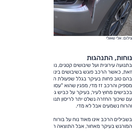
צילום: אלי שאולי
נוחות, התנהגות
בתנועה עירונית ועל שיבושים קטנים, נוחות הנסיעה טובה. עם
זאת, כאשר הרכב פוגש בשיבושים בינוניים וגדולים הוא מטפל
בהם טוב פחות בעיקר בגלל שפעולת הבולמים אינה מרוסנת
מספיק והרכב זז מדי, מפגין שהוא "עסוק", ויש לכך ביטוי גם
בכבישים מחוץ לעיר, בעיקר על כביש גלי; היינו שמחים בבולמים
עם שיכוך החזרה נשלט יתר לריסון תנועת מרכב. רעשי הכביש
והרוח נשמעים אבל לא מדי.
בשבילים הרכב אינו מאוד נוח על בורות ופגמים בולטים, דבר
המורגש בעיקר מאחור, אבל התוצאה הכוללת סבירה.