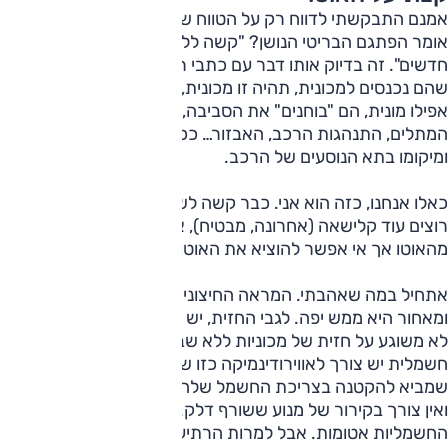
אמנם התבקשתי לדווח רק על הטווח של המכונית, אולם איך
אומר הפתגם הבריטי הנושן? "קשה ללמד כלב זקן תעלולים
חדשים". זה בדיוק אותו דבר עם כתבי רכב ותיקים. בכל פעם
שהם נכנסים למכונית, תהיה זו מכונית, של חבר, מושכרת או
אפילו מונית, הם "בוחנים" את הסביבה, את נוחות הנסיעה, מצב
המתלים, התנהגות הרכב, האבזור… ככל שמאפשר לו הזמן
ומיקומו בתא הנוסעים של הרכב.
כאלו אנחנו, כזה הוא אני. כבר קשה לשנות את זה בי. ואם אתם
רוצים עוד קלישאה (אחרונה, מבטיח), אפשר להוציא את הכתב
מהאוטו אך אי אפשר להוציא את האוטו מהכתב.
אתחיל במה שאהבתי. המראה החיצוני מושך עיניים. מהפרופיל
ומאחור היא ממש יפה. לגבי החזית, יש שיאהבו אותה, אני אישית
לא משוגע על חזית של מכוניות ללא שבכה פתוחה. אבל למכונית
חשמלית יש צורך לאווירודינמיקה כזו שמפחיתה את מקדם הגרר
שמביא להקטנה בצריכת החשמל שלה ובכך להגדלת הטווח -
ואין צורך בקירור של מנוע ששורף דלק. ולכן כל השבכות של אלו
החשמליות אטומות. אבל למרות הרתיעה שלי מאלו, היא נאה