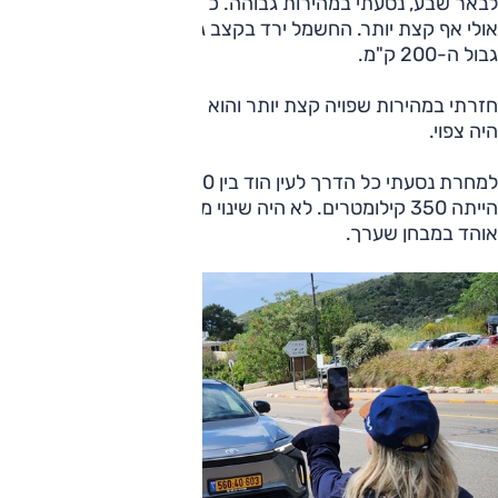
לבאר שבע, נסעתי במהירות גבוהה. כ - 130 קמ"ש בממוצע,
אולי אף קצת יותר. החשמל ירד בקצב גבוה למדי הטווח גרד את
גבול ה-200 ק"מ.
חזרתי במהירות שפויה קצת יותר והוא שב ועלה לכ-210 ק"מ. זה
היה צפוי.
למחרת נסעתי כל הדרך לעין הוד בין 90 ל-100 קמ"ש. התוצאה
הייתה 350 קילומטרים. לא היה שינוי מהותי מהנתון אותו קיבל
אוהד במבחן שערך.