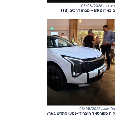
קינן כהן, 05/08/2026
סובארו BRZ – מבחן דרכים (tS)
אלי שאולי, 05/08/2026
קיה ספורטאז' היברידי-נטען החדש בארץ – המחיר החל מ-220,000