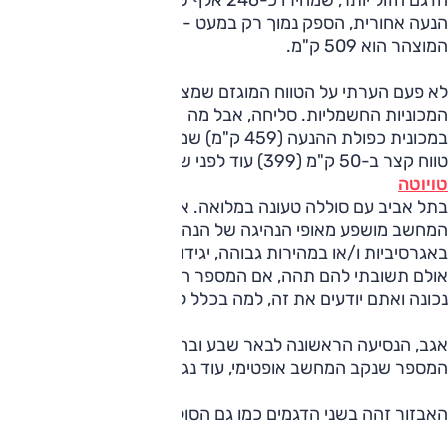
הנעה אחורית, הספק נמוך רק במעט - 204 כ"ס, טווח הנסיעה
המוצהר הוא 509 ק"מ.
לא פעם הערתי על הטווח המוגזם שמציגים היצרנים בכמעט כל
המכוניות החשמליות. סליחה, אבל מה אכפת לי הטווח המוצהר
במכונית כפולת ההנעה (459 ק"מ) שמחשב המכונית מציג לי
טווח קצר ב-50 ק"מ (399) עוד לפני שיצאתי מאולם התצוגה של
טויוטה
בתל אביב עם סוללה טעונה במלואה. אני כבר מכיר את זה,
המחשב מושפע מאופי הנהיגה של הנהג הקודם. כנראה
באגרסיביות ו/או במהירות גבוהה, יגידו לכם באולמות התצוגה.
אולם תשובתי להם תהה, אם המספר הזה שיש על הצג אינה
נכונה ואתם יודעים את זה, למה בכלל להציג אותו?
אגב, הנסיעה הראשונה לבאר שבע ובחזרה, כבר הוכיחה לי שגם
המספר שנקב המחשב אופטימי, עוד נגיע לזה.
האבזור זהה בשני הדגמים כמו גם הסוללה - 71.4 קוט"ש.