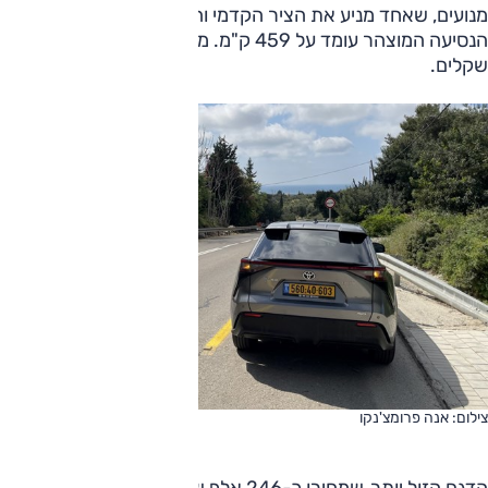
מנועים, שאחד מניע את הציר הקדמי והשני את האחורי. טווח
הנסיעה המוצהר עומד על 459 ק"מ. מחירה - כ-266 אלף
שקלים.
צילום: אנה פרומצ'נקו
הדגם הזול יותר, שמחירו כ-246 אלף שקלים, בעל מנוע אחד,