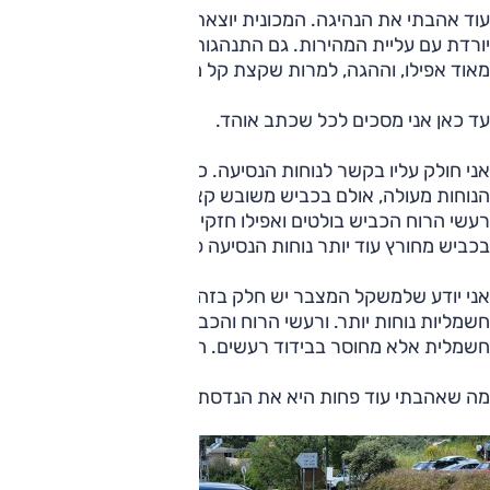
עוד אהבתי את הנהיגה. המכונית יוצאת מהמקום בנחישות שלא
יורדת עם עליית המהירות. גם התנהגות הכביש טובה עד טובה
מאוד אפילו, וההגה, למרות שקצת קל מדי לטעמי, מעולה.
עד כאן אני מסכים לכל שכתב אוהד.
אני חולק עליו בקשר לנוחות הנסיעה. כל עוד הכביש מושלם -
הנוחות מעולה, אולם בכביש משובש קצת, נוחות הנסיעה יורדת.
רעשי הרוח הכביש בולטים ואפילו חזקים, והמכונית מקפצת.
בכביש מחורץ עוד יותר נוחות הנסיעה פשוט לא טובה.
אני יודע שלמשקל המצבר יש חלק בזה, אך, נסעתי במכוניות
חשמליות נוחות יותר. ורעשי הרוח והכביש אינם חלק מנסיעה
חשמלית אלא מחוסר בבידוד רעשים. חבל.
מה שאהבתי עוד פחות היא את הנדסת האנוש.