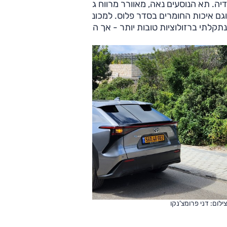
דיה. תא הנוסעים נאה, מאוורר מרווח גם מאחור. האבזור מלא
וגם איכות החומרים בסדר פלוס. למכונית מצלמות היקפיות,
נתקלתי ברזולוציות טובות יותר - אך הן מסייעות מאוד בנהיגה.
צילום: דני פרומצ'נקו