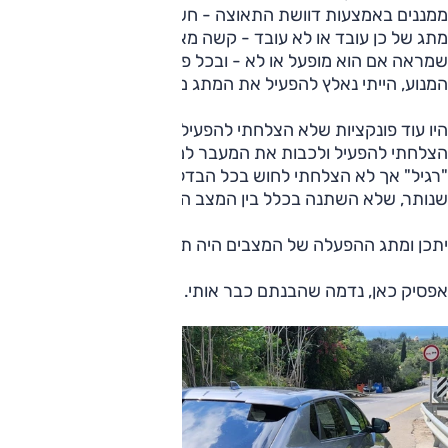
ממננים באמצעות דוושת התאוצה - חשבתי. בקיצור אין מינון. יש
מתג של כן עובד או לא עובד - קשה מאוד לחפש את הנורית
שמראה אם הוא מופעל או לא - ובכל פעם בו נעצרתי וכיביתי את
המנוע, הייתי נאלץ להפעיל את המתג מחדש.
היו עוד פונקציות שלא הצלחתי להפעיל מידית או לכבות אותן.
הצלחתי להפעיל ולכבות את המעבר למצב נסיעה "אקו" ממצב
"רגיל" אך לא הצלחתי לחוש בכל הבדל שהוא - כך גם מד הטווח
שנותר, שלא השתנה בכלל בין המצב האחד לשני.
יתכן ומתג ההפעלה של המצבים היה תקול? אולי.
אפסיק כאן, נדמה שהבנתם כבר אותי.