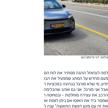
צילום: דני פרומצ'נקו
למה לעזאזל ההגה מסתיר את לוח המחוונים, וצריך ללחוץ כל
פעם מחדש על המתג שמפעיל את הבלימה הגנרטיבית? אני
יודע, מי שלא מורגל בנהיגה במכוניות חשמליות, זה לא יציק -
אבל אני מורגל. אני גם אוהב שהבלימה הגנרטיבית בולמת את
הרכב את עצירה מוחלטת - ובטויוטה היא לא. שאלתי את האיש
שמסר ביד את האוטו אם ניתן לווסת את עוצמת הבלימה. "עושים
את זה עם מינון דוושת התאוצה" ענה לי. נו כן, גם את התאוצה