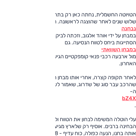
הטויוטה החשמלית, נחתה כאן רק בתחילת השנה הנוכחית,
שלוש שנים לאחר שהוצגה לראשונה. היא
נבחנה
במבחן על ידי אוהד אלגוב, וזכתה לביקורת חיובית ממנו, עם
הסתייגות ביחס לטווח הנסיעה. גם
במבחן השוואתי
מול ארבעה רכבי פנאי קומפקטיים הגיעה הטויוטה למקום
האחרון.
לאחר תקופה קצרה, אחרי אותו מבחן השוואתי, הכריז היבואן
שהרכב עבר סוג של שדרוג, שאמור לשפר את טווח הנסיעה של
ה-
bZ4X
.
עלי הוטלה המשימה לבחון את הטווח ולפרסם את תוצאות
הבחינה ברבים. אוסיף רק שלארץ מגיעים שתי גרסאות, לבכירה
אותה בחנו, הנעה כפולה, כוח עדיף - 218 כ"ס שמגיע משני