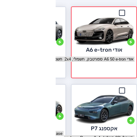
אודי A6 e-tron
הונגצ'י EH7
בחר גרסה אודי A6 e-tron
בחר גרסה הונגצ'י EH7
לעמוד הדגם
פורשה טייקן
אקספנג P7
בחר גרסה פורשה טייקן