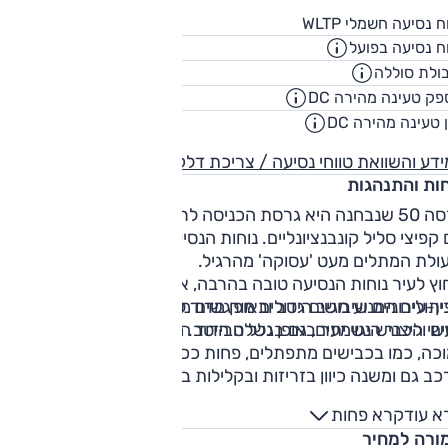
600
ח נסיעה חשמלי WLTP
ק"
ח נסיעה בפועל
450
ק"
ולת סוללה
75.8
קוט"
ק טעינה מהירה DC
270
קילווא
 טעינה מהירה DC
00:22
שעו
דע והשוואת טווחי נסיעה / צריכת דלק
חות והתנהגות
גרסה 50 שנבחנה היא גרסת הכניסה לרכב, ללא קפיצי אוויר אלא
קפיצי סליל קונבנציונליים. נוחות הנסיעה בעיר אינה מצטיינת
עולת המתלים מעט 'עסוקה' מהרגיל.
וץ לעיר נוחות הנסיעה טובה בהרבה, אך גם בכבישים
ן-עירוניים שיבושים גדולים מורגשים מדי.
תולים המנוע מגיב היטב ובאופן מדוד ללחיצות נחושות, וניתן להד
שי הכביש נשמעים, גם בגלל הבידוד המוצלח של רעשי הרוח.
ים וליצור היגוי יתר באופן נשלט היטב. הדבר בולט יותר במהירות
וכה, כמו בכבישים מתפתלים, פחות ככל שעולה המהירות.
ב גם ומשנה כיוון בזריזות ובקלילות ביחס לממדיו. להגה משקל
ן ופעולת ההפניה מדודה, אך היינו שמחים ליותר משוב.
א עוד
קרא פחות
צמת הבלימה טובה, אך במצב עומס הבלמים לא מספיק מדויקים
ורה למחיר
שוב החוזר בדוושה אינו מצטיין. הבלימה הרגנרטיבית פחות