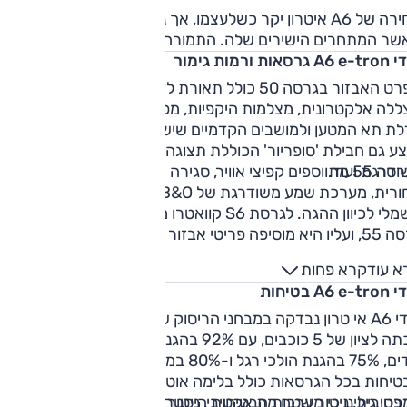
עית מהמקובל והתחושה דרך הדוושה אינה אחידה.
מחירה של A6 איטרון יקר כשלעצמו, אך נמוך בקצת יותר מ-10%
שר המתחרים הישירים שלה. התמורה טובה.
רסאות ורמות גימור
מפרט האבזור בגרסה 50 כולל תאורת לד, חישוקי "20, גג ז
ללה אלקטרונית, מצלמות היקפיות, מפתח חכם, ותפעול חשמלי
לת תא המטען ולמושבים הקדמיים שיש בהם גם אוורור. בגרסה זו
צע גם חבילת 'סופריור' הכוללת תצוגה עילית, מערכת שמע
דרגת ועוד.
בגרסה 55 מתווספים קפיצי אוויר, סגירה רכה 
אחורית, מערכת שמע משודרגת של B&O, תצוגה עילית ותפעול
חשמלי לכיוון ההגה. לגרסת S6 קוואטרו מפרט אבזור זהה לזה של
גרסה 55, ועליו היא מוסיפה פריטי אבזור ספורטיביים בחוץ, וגימור
רטיבי בפנים.
א עוד
קרא פחות
A6 e בטיחות
אודי A6 אי טרון נבדקה במבחני הריסוק של יורו NCAP
וזכתה לציון של 5 כוכבים, עם 92% בהגנת מבוגרים, 91% בהגנת
ילדים, 75% בהגנת הולכי רגל ו-80% במערכות בטיחות. אבזור
טיחות בכל הגרסאות כולל בלימה אוטונומית, בקרת שיוט
טיבית, ניטור שטח מת אקטיבי, ניטור תנועה חוצה מלפנים ומאחו
חן גילינו כי מערכות הבטיחות היסטריות ופעלתניות: בייחוד מדו