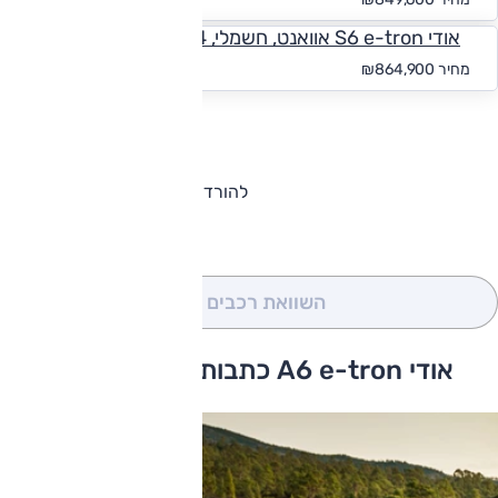
אודי S6 e-tron אוואנט, חשמלי, 4x4
החל מ-₪
7,977
מחיר
₪864,900
להורדת קטלוג אודי A6 e-tron
השוואת רכבים
(0)
אודי A6 e-tron כתבות ומבחני דרכים