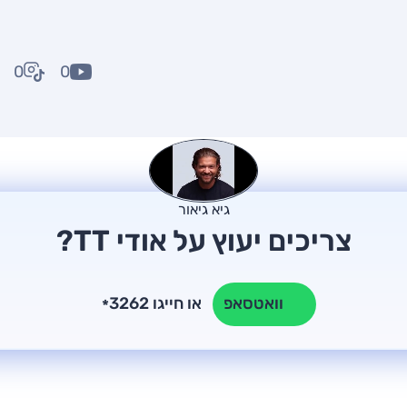
0
0
גיא גיאור
צריכים יעוץ על אודי TT?
או חייגו 3262
וואטסאפ
*