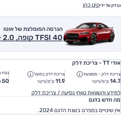
קינן כהן
נבדק על ידי
הגרסה המומלצת של אוטו
40 TFSI קופה, 2.0 ל' טורבו, 2x4 2024
אודי TT - צריכת דלק
נפח מ
צריכת דלק - ממוצעת
צריכת דלק בפועל
50
11.9
14.7
ק"מ/ליטר
ק"מ/ליטר
ל
למידע והשוואת טווחי נסיעה / צריכת דלק
מה חדש בדגם
אין שינויים במפרט בשנת הדגם 2024.