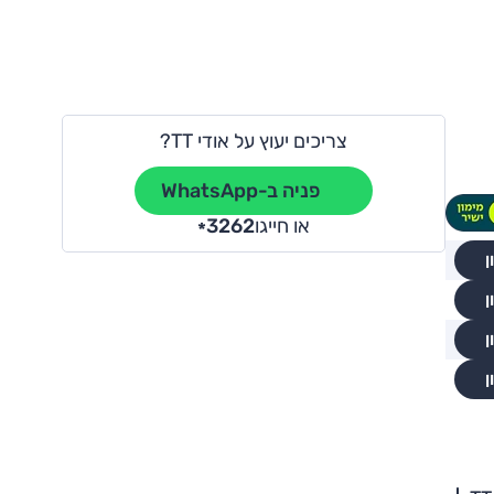
צריכים יעוץ על אודי TT?
פניה ב-WhatsApp
או חייגו
3262
*
ן
ן
ן
ן