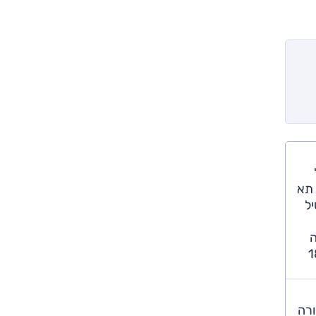
היא מעט גבוהה: 152 ס"מ. נפח תא
לסיל
פוקה
רות המרבית 180 קמ"ש. לסוללה 18.3
ורה