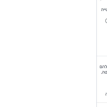
לבד, סטייה
להם
טה,