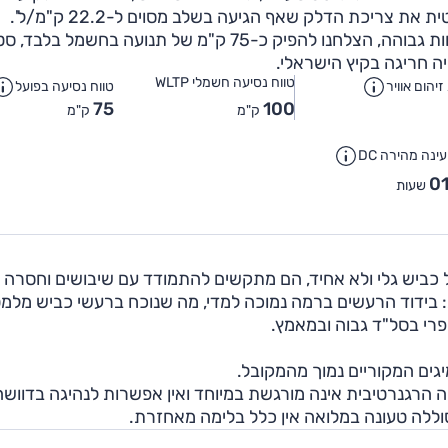
בתנאים שבהם התקיים המבחן שלנו, בעיקר חום כבד ולחות גבוהה, הצלחנו להפיק כ-75 ק"מ של תנועה בחשמל ב
טווח נסיעה חשמלי WLTP
יהום אוויר
טווח נסיעה בפועל
75
100
ק"מ
ק"מ
ינה מהירה DC
01
שעות
על כביש גלי ולא אחיד, הם מתקשים להתמודד עם שיבושים וחסרה 
ת: בידוד הרעשים ברמה נמוכה למדי, מה שנוכח ברעשי כביש מלמ
פרי בסל"ד גבוה ובמאמץ.
גים המקוריים נמוך מהמקובל.
ה הרגנרטיבית אינה מורגשת במיוחד ואין אפשרות לנהיגה בדוושה
וללה טעונה במלואה אין כלל בלימה מאחזרת.