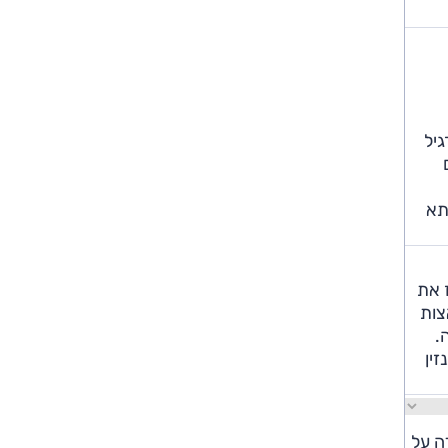
גיל
תא
 את
צות
.
ין
דלק עמדה על