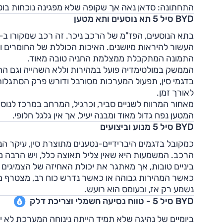
התחתונה: סדאן נאה אך שקופה שלא מפגינה נוכחות בוט
BYD סיל 5 תא נוסעים ותא מטען
העשור להיראות מיושנים. האיכות הכוללת של החומרים וה
התמונה המתקבלת ממצלמת החניה טובה מאוד.
הממשק במולטימדיה פועל במהירות וללא השהייה וגם החיב
בדגמי סין, תפעול המערכות מסורבל ודורש פרק הסתגלות.
לאורך זמן.
מאחור המרווח לשניים סביר, וכרגיל, המרחב במרכז לנו
המטען נפח גדול מאוד ומבנה יעיל, אך אין גלגל חלופי.
BYD סיל 5 מנוע וביצועים
כמקובל בדגמים היברידיים-נטענים מתוצרת סין, עיקר הנס
הרכב. המשמעות היא שאין צליל תאוצה כלל, ויש הרבה 
ביניים טובות, אך מאתגר את יכולת האחיזה של הצמיגי
כאשר המהירות גבוהה או כאשר נדרש כוח רב, מצטרף מנו
נשמע רק אז, ובעומס הוא רועש.
BYD סיל 5 - טווח נסיעה חשמלי וצריכת דלק