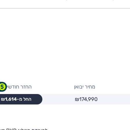
מחיר יבואן
החזר חודשי
₪174,990
החל מ-₪
1,614