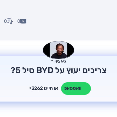
0
0
גיא גיאור
צריכים יעוץ על BYD סיל 5?
או חייגו 3262
וואטסאפ
*