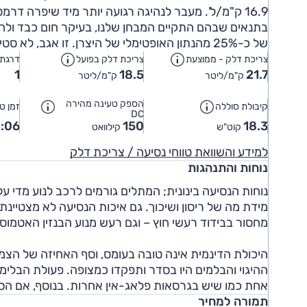
16.9 ק"מ/ל'. מעבר לנהיגה רגועה יותר מיד שיפרה דרמטית את צריכת הדלק שאף הגיעה בשלב מסוים ל-22.2 ק"מ/ל'.
של כ-25% מהנתון האופטימלי של היצרן. זו אגב, לא סטייה חריגה בקיץ הישראלי.
צריכת דלק - ממוצעת
צריכת דלק בפועל
דרגת ז
1
18.5
21.7
ק"מ/ליטר
ק"מ/ליטר
הספק טעינה מהירה
קיבולת סוללה
זמן טע
DC
:06
150
18.3
קוט"ש
קילוואט
למידע והשוואת טווחי נסיעה / צריכת דלק
נוחות והתנהגות
נוחות הנסיעה בינונית; המתלים גורמים לרכב לנוע מדי 
מידת מה של ריסון ושיכוך. גם איכות הנסיעה לא מצטיינ
מחסור בבידוד רעשי חוץ – וגם רעש מנוע הבנזין האטמוס
היכולת הדינמית אינה טובה בעומס, וסף האחיזה של הצמי
ההיגוי והבלמים היו בסדר ותפקדו כמצופה. פעולת הבלימ
אחת כמו שיש בגרסאות פלאג-אין אחרות. בנוסף, אם הס
תמורה למחיר