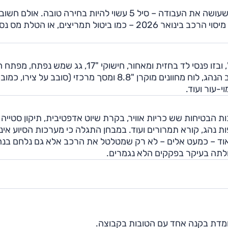
אם מחפשים רכב משפחתי חסכוני מאוד, לא יקר במיוחד שעושה את העבודה – סיל 5 עשוי להיות בחירה טובה. אולם חשוב
לקחת בחשבון את חוסר הוודאות לגבי מה שיקרה בתחום מיסוי הרכב בינואר 2026 – כמו ביטול תמריצים, או הטלת
סיל 5 מוצעת עם תחילת השיווק ברמת האבזור 'קומפורט', ובזו פנסי לד בחזית ומאחור, חישוקי "17, גג שמש
ואפילו אפליקציה, תפעול חשמלי לדלת תא המטען ולמושב הנהג, לוח מחוונים מוקרן "8.8 ומסך מרכזי (סובב על צירו, כמ
ק במבחני הריסוק של יורו NCAP. במערכות הבטיחות שש כריות אוויר, בקרת שיוט אדפטיבית, תיקון סטייה
פות נהג, קורא תמרורים ועוד. במבחן התגלה כי מערכות הסיוע אינן
 מאוד – כמעט אלים – לא רק שמטלטל את הרכב אלא גם נלחם בנה
לתה בעיקר בפקקים הלא נגמרים.
 עומדת בקנה אחד עם הטובות בקבוצה.