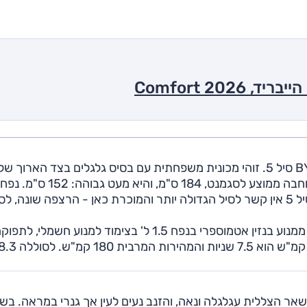
בדצמבר 2024 הוכרז על תחילת שיווקה בישראל של BYD סיל 5. זוהי מכונית משפחתית עם בסיס גלגלים בצד הארוך של
הקטגוריה, 272 ס"מ, והיא ארוכה מהמקובל, 478 ס"מ. רוחבה ממוצע לסגמנט, 184 ס"מ, ו
המטען 508 ליטרים. למרות השם ועיצוב החזית דומה, לסיל 5 אין קשר לסיל הגדולה יותר והמוכרת כאן - הרצפה שונה, 
דגם זה מוצע עם יחידת כוח היברידית-נטענת, המורכבת ממנוע בנזין אטמוספרי בנפח 1.5 ל' בצימוד למנוע חשמלי, לת
כוללת של 212 כ"ס ו-30.6 קג"מ. משך התאוצה ל-100 קמ"ש הוא 7.5 שניות והמהי
אר הצללית עגלגלה ונאה, והזנב נעים לעין אך גנרי במראה. בש