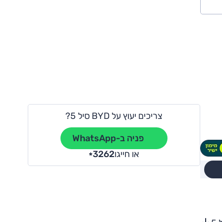
צריכים יעוץ על BYD סיל 5?
פניה ב-WhatsApp
או חייגו
3262
*