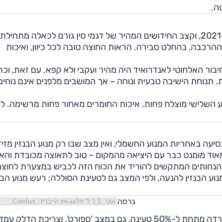
ה.
בתא הנוסעים, הפז"מ של הרכב ניכר. זה רכב שמקורו ב-2021, וקצב החידושים המהיר של דגמי סין גורם לכאלה מתחילת
הרכבה, בהחלט סבירה. הראות החוצה טובה לכל כיוון, ואיכות
ור האלחוטי לאנדרואיד היה מהיר ועקבי ולא קפא. עם זאת, וכר
 תנוחת הישיבה טבעית ונוחה – אך המושבים מלפנים אינם נוחים
סע השלישי מוצלח פחות. איכות החומרים מאחור פחות מרשימה. ל
יעה באחריות המנוע החשמלי, ואין מצב שבו רק מנוע הבנזין מזיז
מאוד מומנט כבר עם היציאה מהמקום – טוב לתאוצה מכובדת והא
ם הנחותים המתקשים להוריד את הכוח הזה לכביש במצערת לחוצה
ע הבנזין להנעה, ולפי המצב גם לטעינת הסוללה; רעש מנוע הבנז
גרסה
ביומיים של נהיגה שלא תמיד הייתה נינוחה המערכת לא ירדה מתחת ל-50% טעינה, גם במצב 'ספורט', וצריכת ה